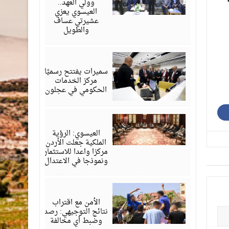
وولي العهد..
العيسوي يعزي
عشيرتي عساف
والطويل
أغسطس
06,
2026
سميرات يفتتح رسميًا
مركز الخدمات
الحكومي في عجلون
أغسطس
06,
2026
العيسوي: الرؤية
الملكية جعلت الأردن
مركزا واعدا للاستثمار
ونموذجا في الاعتدال
أغسطس
06,
2026
الأمن مع اقتراب
نتائج التوجيهي: رصد
وضبط أي مخالفة