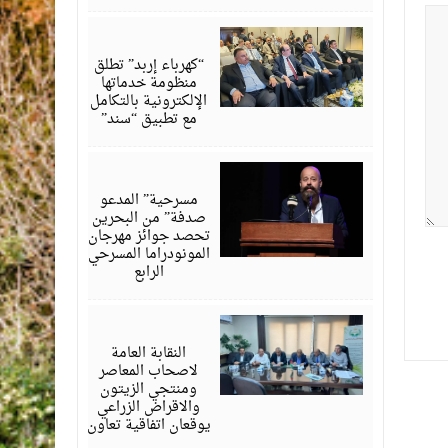
أغسطس
06,
2026
“كهرباء إربد” تطلق
منظومة خدماتها
الإلكترونية بالتكامل
مع تطبيق “سند”
أغسطس
06,
2026
مسرحية” المدعو
صدفة” من البحرين
تحصد جوائز مهرجان
المونودراما المسرحي
الرابع
أغسطس
05,
2026
النقابة العامة
لاصحاب المعاصر
ومنتجي الزيتون
والاقراض الزراعي
يوقعان اتفاقية تعاون