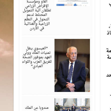
ي
الفاو ومؤسسة
الإقراض الزراعي
تطلقان آلية التمويل
المختلط لدعم
التحول في النظم
الزراعية والغذائية
،
في الأردن
اذ
أغسطس
06,
2026
*العيسوي ينقل
مة
تمنيات الملك وولي
ة
العهد بموفور الصحة
للفريق العزب واللواء
العبادي*
حد
أغسطس
06,
2026
مندوبا عن الملك