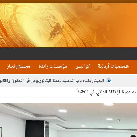
شخصيات أردنية
كواليس
مؤسسات رائدة
مجتمع إنجاز
الجيش يفتح باب التجنيد لحملة البكالوريوس في الحقوق والقانو
م دورة الإنقاذ المائي في العقبة
جون و1480 كغم مواد مخدرة
بيان اجتماع عمّان:دع
 يلتقي رؤساء تحرير الصحف اليومية ويؤكد حرص مجلس النواب على شراكة فاعلة م
فيا من العاهل البحريني
الملك يلتقي مجموعة من رفاق السلاح
دعوة ال