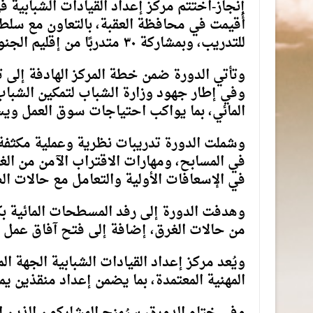
إنجاز-اختتم مركز إعداد القيادات الشبابية في
أُقيمت في محافظة العقبة، بالتعاون مع سلطة
للتدريب، وبمشاركة ٣٠ متدربًا من إقليم الجنوب.
وتأتي الدورة ضمن خطة المركز الهادفة إلى ت
وفي إطار جهود وزارة الشباب لتمكين الشباب و
المائي، بما يواكب احتياجات سوق العمل ويس
وشملت الدورة تدريبات نظرية وعملية مكثفة ت
في المسابح، ومهارات الاقتراب الآمن من ال
في الإسعافات الأولية والتعامل مع حالات ال
وهدفت الدورة إلى رفد المسطحات المائية بك
من حالات الغرق، إضافة إلى فتح آفاق عمل ج
ويُعد مركز إعداد القيادات الشبابية الجهة ال
المهنية المعتمدة، بما يضمن إعداد منقذين يمتل