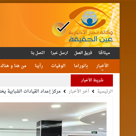
ميثاقنا
فريق العمل
ارسل خبرا
اتصل بنا
الأخبار
بانوراما
الوفيات
رأينا
من هنا و هناك
شريط الأخبار
الرئيسية
آخر الأخبار
مركز إعداد القيادات الشبابية يختت
الأمن يتلف 16 مليون حبة كبتا
القاضي
الملك يتلقى اتصالا هات