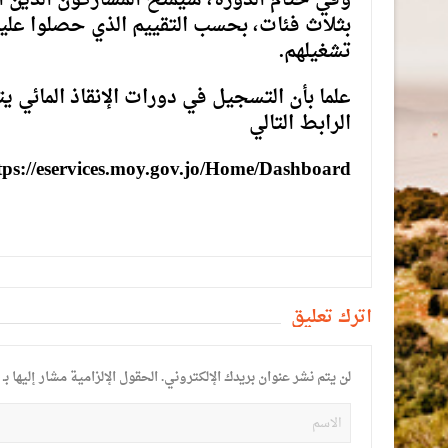
وفي ختام الدورة، سيُمنح المشاركون الذين ا
بثلاث فئات، بحسب التقييم الذي حصلوا عليه:
تشغيلهم.
علما بأن التسجيل في دورات الإنقاذ المائي ي
الرابط التالي
tps://eservices.moy.gov.jo/Home/Dashboard
أترك تعليق
لن يتم نشر عنوان بريدك الإلكتروني.
الحقول الإلزامية مشار إليها بـ