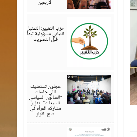
الأربعين
أغسطس
07,
2026
حزب التغيير: التمثيل
النيابي مسؤولية تبدأ
قبل التصويت
أغسطس
07,
2026
عجلون تستضيف
ثاني جلسات
“الصالون السياسي
للسيدات” لتعزيز
مشاركة المرأة في
صنع القرار
أغسطس
07,
2026