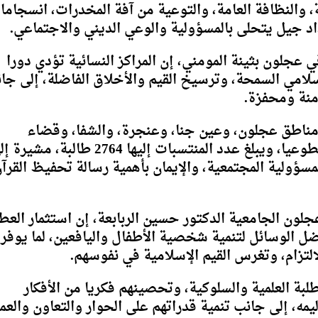
ة، والنظافة العامة، والتوعية من آفة المخدرات، انسجاما
داد جيل يتحلى بالمسؤولية والوعي الديني والاجتماعي.
 عجلون بثينة المومني، إن المراكز النسائية تؤدي دورا
إسلامي السمحة، وترسيخ القيم والأخلاق الفاضلة، إلى جا
آمنة ومحفزة.
م يشرف على 65 مركزا في مناطق عجلون، وعين جنا، وعنجرة، والشفا، وقضاء
عرجان، منها 40 مركزا بإكرامية، و25 مركزا تطوعيا، ويبلغ عدد المنتسبات إليها 2764 طالبة، 
سؤولية المجتمعية، والإيمان بأهمية رسالة تحفيظ القرآ
عجلون الجامعية الدكتور حسين الربابعة، إن استثمار العط
ضل الوسائل لتنمية شخصية الأطفال واليافعين، لما يوفر
التزام، وتغرس القيم الإسلامية في نفوسهم.
بة العلمية والسلوكية، وتحصينهم فكريا من الأفكار
ليمه، إلى جانب تنمية قدراتهم على الحوار والتعاون والعم