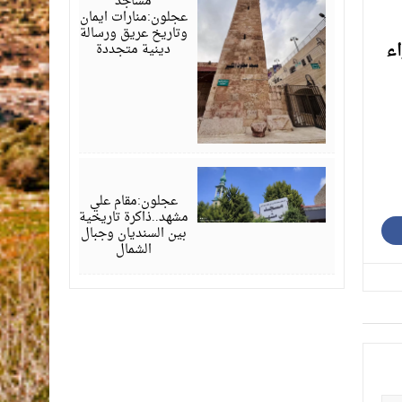
مساجد
عجلون:منارات ايمان
وتاريخ عريق ورسالة
اء
دينية متجددة
مارس
16,
2026
عجلون:مقام علي
مشهد..ذاكرة تاريخية
بين السنديان وجبال
الشمال