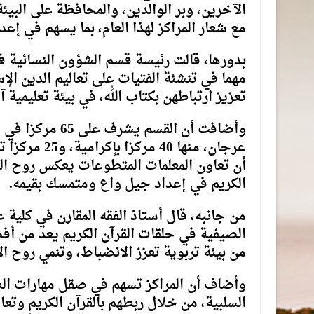
الآخرين، وبر الوالدين، والمحافظة على البيئ
مع شعار المراكز لهذا العام، بما يسهم في إع
بدورها، قالت رئيسة قسم الشؤون النسائية في
مهما في تنشئة الفتيات على تعاليم الدين ال
تعزيز ارتباطهن بكتاب الله، في بيئة تعليمية 
وأضافت أن القس
أن تعاون المعلمات المتطوعات يعكس روح الم
الكريم في إعداد جيل واع ومتمسك بقيمه.
من جانبه، قال أستاذ الفقه المقارن في كلية 
الصيفية في حلقات القرآن الكريم يعد من أف
من بيئة تربوية تعزز الانضباط، وتنمي روح ال
وأضاف أن المراكز تسهم في صقل مهارات الطل
السلبية، من خلال ربطهم بالقرآن الكريم وتعا