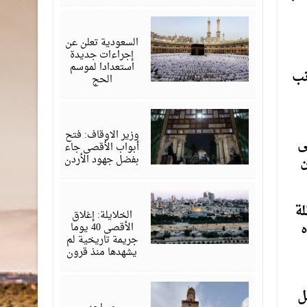
أبريل
13,
2026
السعودية تعلن عن
إجراءات جديدة
استعدادا لموسم
نب
الحج
أبريل
09,
2026
وزير الاوقاف: فتح
مشيرة إلى
أبواب الأقصى جاء
ن
بفضل جهود الأردن
أبريل
07,
لة
2026
الخلايلة: إغلاق
ه
الأقصى 40 يوما
جريمة تاريخية لم
يشهدها منذ قرون
مارس
ل
16,
2026