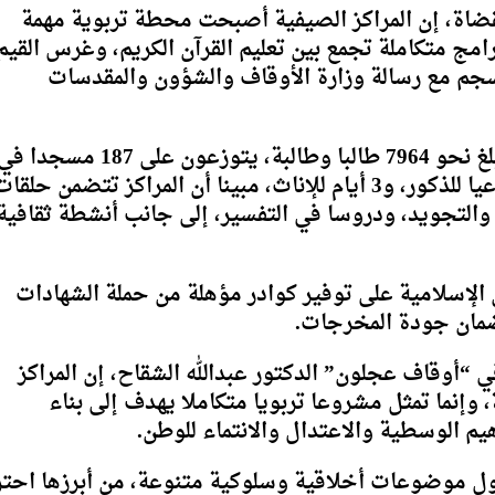
ضاة، إن المراكز الصيفية أصبحت محطة تربوية مهمة
امج متكاملة تجمع بين تعليم القرآن الكريم، وغرس القيم
ينسجم مع رسالة وزارة الأوقاف والشؤون والمقدسات
وأضاف أن عدد المنتسبين للمراكز هذا العام بلغ نحو 7964 طالبا وطالبة، يتوزعون على 187 مسجدا
مختلف مناطق المحافظة، بواقع 3 أيام أسبوعيا للذكور، و3 أيام للإناث، مبينا أن المراكز تتضمن حلقا
ة والتجويد، ودروسا في التفسير، إلى جانب أنشطة ثقافية
الإسلامية على توفير كوادر مؤهلة من حملة الشهادات
لضمان جودة المخرجات.
“أوقاف عجلون” الدكتور عبدالله الشقاح، إن المراكز
 وإنما تمثل مشروعا تربويا متكاملا يهدف إلى بناء
م الوسطية والاعتدال والانتماء للوطن.
اول موضوعات أخلاقية وسلوكية متنوعة، من أبرزها احتر