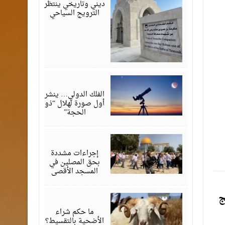
ديني وتاريخي ينتظر
الترويج السياحي
مايو
17,
2026
الفلك الدولي… ينشر
أول صورة لهلال “ذو
الحجة”
مايو
14,
2026
إجراءات مشددة
بحق المصلين في
المسجد الأقصى
ج
مايو
13,
2026
ما حكم شراء
الأضحية بالتقسيط؟