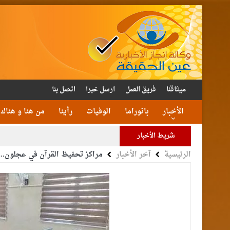
ميثاقنا
فريق العمل
ارسل خبرا
اتصل بنا
الأخبار
بانوراما
الوفيات
رأينا
من هنا و هناك
شريط الأخبار
الرئيسية
آخر الأخبار
مراكز تحفيظ القرآن في عجلون.. ت
الأمن يتلف 16 مليون حبة كبتا
القاضي
الملك يتلقى اتصالا هات