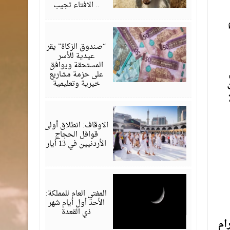
.. الافتاء تجيب
مايو
13,
2026
“صندوق الزكاة” يقر
عيدية للأسر
المستحقة ويوافق
 في
على حزمة مشاريع
خيرية وتعليمية
ت
مايو
06,
2026
الاوقاف: انطلاق أولى
قوافل الحجاج
الأردنيين في 13 أيار
أبريل
18,
2026
المفتي العام للمملكة:
الأحد أول أيام شهر
ذي القعدة
ام