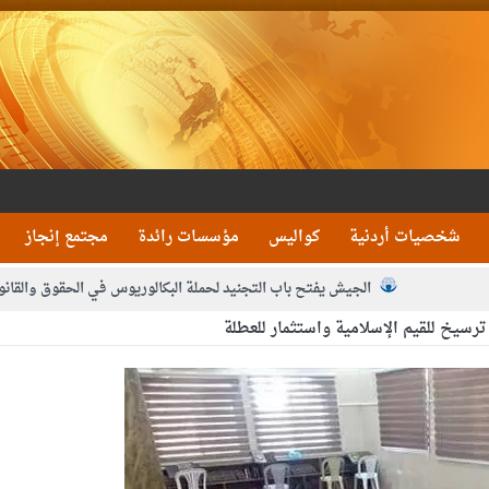
شخصيات أردنية
كواليس
مؤسسات رائدة
مجتمع إنجاز
الجيش يفتح باب التجنيد لحملة البكالوريوس في الحقوق والقانو
رسيخ للقيم الإسلامية واستثمار للعطلة
جون و1480 كغم مواد مخدرة
بيان اجتماع عمّان:دع
 يلتقي رؤساء تحرير الصحف اليومية ويؤكد حرص مجلس النواب على شراكة فاعلة م
فيا من العاهل البحريني
الملك يلتقي مجموعة من رفاق السلاح
دعوة ال