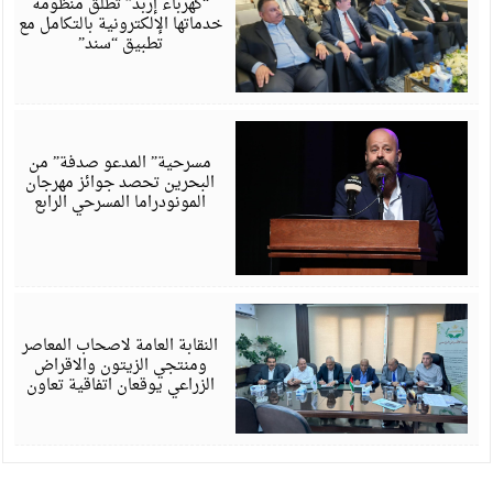
“كهرباء إربد” تطلق منظومة
خدماتها الإلكترونية بالتكامل مع
تطبيق “سند”
أ
6
مسرحية” المدعو صدفة” من
البحرين تحصد جوائز مهرجان
المونودراما المسرحي الرابع
أ
6
النقابة العامة لاصحاب المعاصر
ومنتجي الزيتون والاقراض
الزراعي يوقعان اتفاقية تعاون