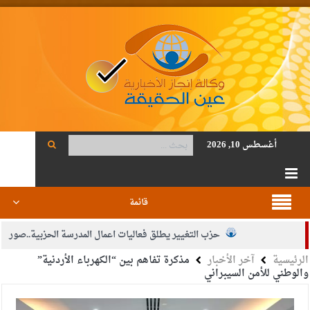
أغسطس 10, 2026
قائمة
حزب التغيير يطلق فعاليات اعمال المدرسة الحزبية..صور
الرئيسية
آخر الأخبار
مذكرة تفاهم بين “الكهرباء الأردنية”
الجيش يفتح باب التجنيد لحملة البكالوريوس في الحقوق والقانون
والوطني للأمن السيبراني
بيان اجتماع عمّان:دعم الوصاية الهاشمية التاريخية على المقدسات