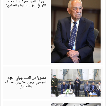
وولي العهد بموفور الصحة
للفريق العزب واللواء العبادي*
أ
6
مندوبا عن الملك وولي العهد..
العيسوي يعزي عشيرتي عساف
والطويل
أ