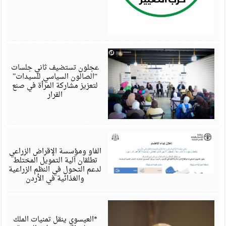
أ
6
عجلون تستضيف ثاني جلسات
“الصالون السياسي للسيدات”
لتعزيز مشاركة المرأة في صنع
القرار
أ
6
الفاو ومؤسسة الإقراض الزراعي
تطلقان آلية التمويل المختلط
لدعم التحول في النظم الزراعية
والغذائية في الأردن
أ
6
*العيسوي ينقل تمنيات الملك