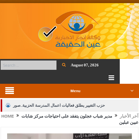
August 07, 2026
Menu
حزب التغيير يطلق فعاليات اعمال المدرسة الحزبية..صور
آخر الأخبار
مدير شباب عجلون يتفقد على احتياجات مركز شابات
HOME
الجيش يفتح باب التجنيد لحملة البكالوريوس في الحقوق والقانون
عبين عبلين
بيان اجتماع عمّان:دعم الوصاية الهاشمية التاريخية على المقدسات