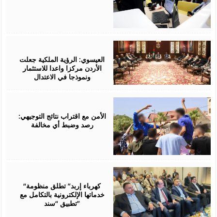
August
06,
2026
العيسوي: الرؤية الملكية جعلت
الأردن مركزا واعدا للاستثمار
ونموذجا في الاعتدال
August
06,
2026
الأمن مع اقتراب نتائج التوجيهي:
رصد وضبط أي مخالفة
August
06,
2026
“كهرباء إربد” تطلق منظومة
خدماتها الإلكترونية بالتكامل مع
تطبيق “سند”