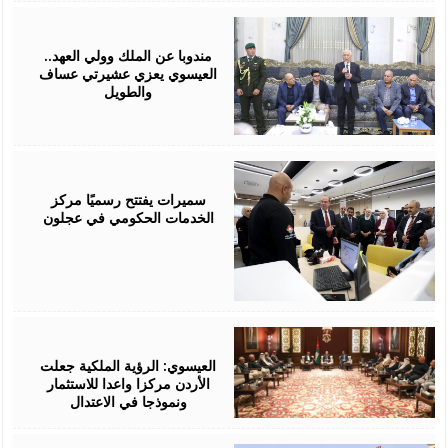
August
06,
2026
مندوبا عن الملك وولي العهد..
العيسوي يعزي عشيرتي عساف
والطويل
August
06,
2026
سميرات يفتتح رسميًا مركز
الخدمات الحكومي في عجلون
August
06,
2026
العيسوي: الرؤية الملكية جعلت
الأردن مركزا واعدا للاستثمار
ونموذجا في الاعتدال