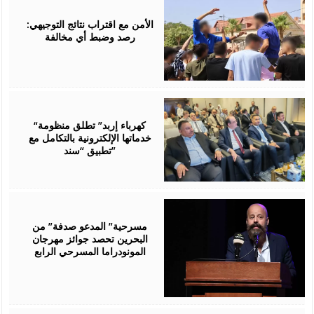
August
06,
2026
الأمن مع اقتراب نتائج التوجيهي:
رصد وضبط أي مخالفة
August
06,
2026
“كهرباء إربد” تطلق منظومة
خدماتها الإلكترونية بالتكامل مع
تطبيق “سند”
August
06,
2026
مسرحية” المدعو صدفة” من
البحرين تحصد جوائز مهرجان
المونودراما المسرحي الرابع