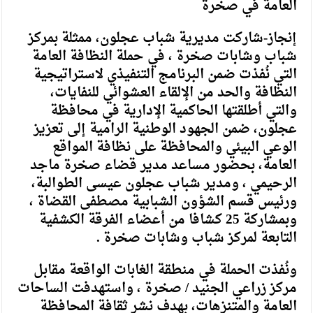
العامة في صخرة
إنجاز-شاركت مديرية شباب عجلون، ممثلة بمركز
شباب وشابات صخرة ، في حملة النظافة العامة
التي نُفذت ضمن البرنامج التنفيذي لاستراتيجية
النظافة والحد من الإلقاء العشوائي للنفايات،
والتي أطلقتها الحاكمية الإدارية في محافظة
عجلون، ضمن الجهود الوطنية الرامية إلى تعزيز
الوعي البيئي والمحافظة على نظافة المواقع
العامة، بحضور مساعد مدير قضاء صخرة ماجد
الرحيمي ، ومدير شباب عجلون عيسى الطوالبة،
ورئيس قسم الشؤون الشبابية مصطفى القضاة ،
وبمشاركة 25 كشافا من أعضاء الفرقة الكشفية
التابعة لمركز شباب وشابات صخرة .
ونُفذت الحملة في منطقة الغابات الواقعة مقابل
مركز زراعي الجنيد / صخرة ، واستهدفت الساحات
العامة والمتنزهات، بهدف نشر ثقافة المحافظة