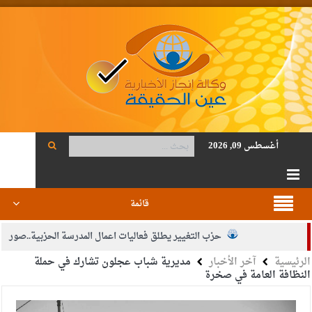
أغسطس 09, 2026
قائمة
حزب التغيير يطلق فعاليات اعمال المدرسة الحزبية..صور
الرئيسية
آخر الأخبار
مديرية شباب عجلون تشارك في حملة
الجيش يفتح باب التجنيد لحملة البكالوريوس في الحقوق والقانون
النظافة العامة في صخرة
بيان اجتماع عمّان:دعم الوصاية الهاشمية التاريخية على المقدسات