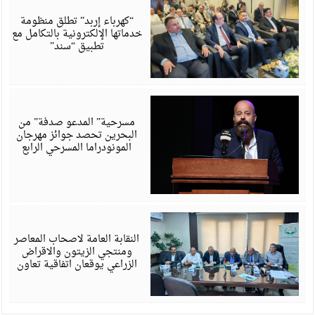
6
“كهرباء إربد” تطلق منظومة
خدماتها الإلكترونية بالتكامل مع
تطبيق “سند”
أ
6
مسرحية” المدعو صدفة” من
البحرين تحصد جوائز مهرجان
المونودراما المسرحي الرابع
أ
6
النقابة العامة لاصحاب المعاصر
ومنتجي الزيتون والاقراض
الزراعي يوقعان اتفاقية تعاون