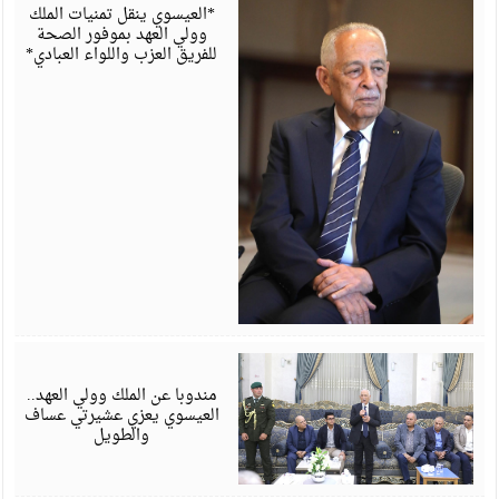
6
*العيسوي ينقل تمنيات الملك
وولي العهد بموفور الصحة
للفريق العزب واللواء العبادي*
أ
6
مندوبا عن الملك وولي العهد..
العيسوي يعزي عشيرتي عساف
والطويل