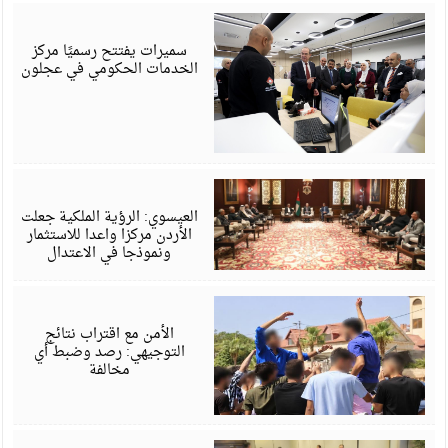
أ
6
سميرات يفتتح رسميًا مركز
الخدمات الحكومي في عجلون
أ
6
العيسوي: الرؤية الملكية جعلت
الأردن مركزا واعدا للاستثمار
ونموذجا في الاعتدال
أ
6
الأمن مع اقتراب نتائج
التوجيهي: رصد وضبط أي
مخالفة
أ