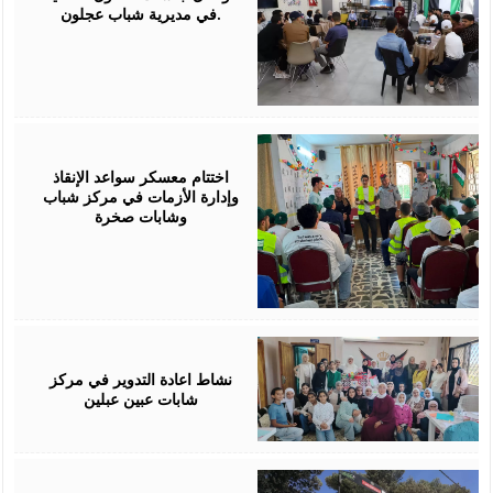
في مديرية شباب عجلون.
July
30,
2026
اختتام معسكر سواعد الإنقاذ
وإدارة الأزمات في مركز شباب
وشابات صخرة
July
30,
2026
نشاط اعادة التدوير في مركز
شابات عبين عبلين
July
29,