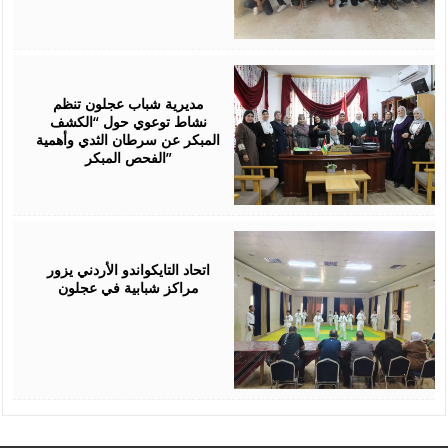
July
28,
2026
مديرية شباب عجلون تنظم
نشاط توعوي حول “الكشف
المبكر عن سرطان الثدي وأهمية
الفحص المبكر”
July
27,
2026
اتحاد التايكواندو الأردني يزور
مراكز شبابية في عجلون