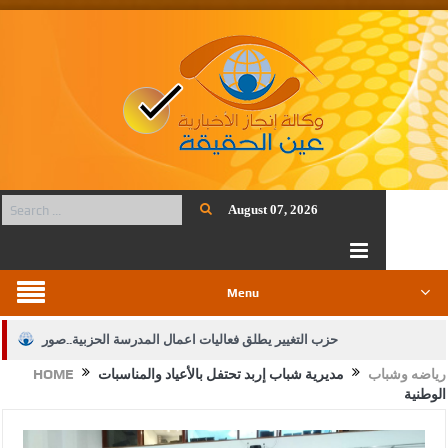
August 07, 2026
Menu
حزب التغيير يطلق فعاليات اعمال المدرسة الحزبية..صور
رياضه وشباب
مديرية شباب إربد تحتفل بالأعياد والمناسبات
HOME
الجيش يفتح باب التجنيد لحملة البكالوريوس في الحقوق والقانون
الوطنية
بيان اجتماع عمّان:دعم الوصاية الهاشمية التاريخية على المقدسات