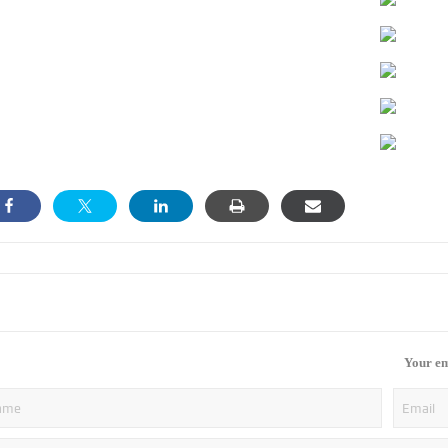
Your em