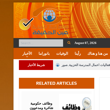
August 07, 2026
من هنا و هناك
رأينا
الوفيات
بانوراما
الأخبار
فعاليات اعمال المدرسة الحزبية..صور
شريط الأخبار
ة على المقدسات الإسلامية والمسيحية
RELATED ARTICLES
 مشروع تعديل قانون الملكية العقارية
الثالثة) إلى مراجعة منصة خدمة العلم
June
04,
2026
 فريحات.. مبارك ومزيدا من التوفيق
وظائف حكومية
شاغرة ومدعوون