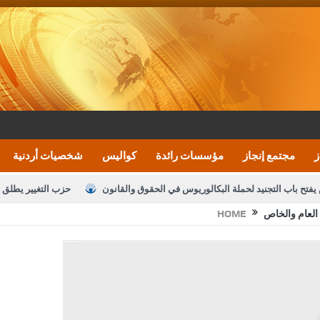
ز
مجتمع إنجاز
مؤسسات رائدة
كواليس
شخصيات أردنية
يفتح باب التجنيد لحملة البكالوريوس في الحقوق والقانون
حزب التغيير يطلق 
العام والخاص
HOME
بيان اجتماع عمّان:دعم الوصاية الهاشمية التاريخي
ف اليومية ويؤكد حرص مجلس النواب على شراكة فاعلة مع الإعلام
النواب يقر
الملك يلتقي مجموعة من رفاق السلاح
دعوة المكلفين بخدمة العلم (الدفعة 
القاضي محمود أحمد