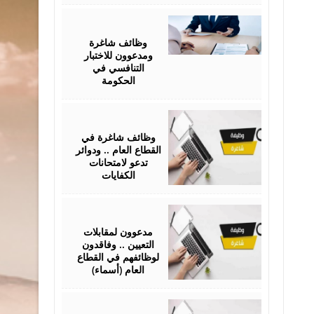
February
15,
2026
وظائف شاغرة
ومدعوون للاختبار
التنافسي في
الحكومة
February
10,
2026
وظائف شاغرة في
القطاع العام .. ودوائر
تدعو لامتحانات
الكفايات
February
08,
2026
مدعوون لمقابلات
التعيين .. وفاقدون
لوظائفهم في القطاع
العام (أسماء)
February
03,