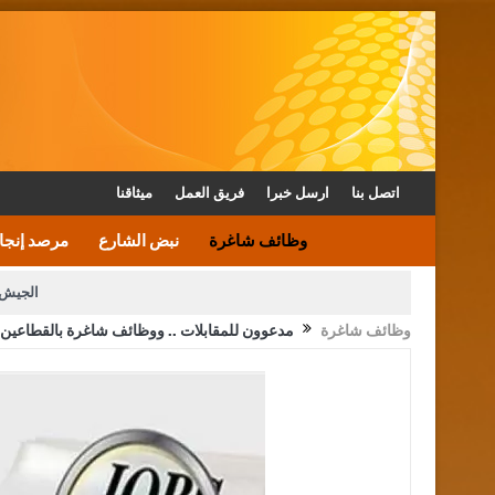
اتصل بنا
ارسل خبرا
فريق العمل
ميثاقنا
وظائف شاغرة
نبض الشارع
مرصد إنجا
الجيش 
وظائف شاغرة
مدعوون للمقابلات .. ووظائف شاغرة بالقطاعين 
الأمن يتلف 16 مليون حبة كبتاجون و1480 كغم مواد مخدرة
القاضي يلتقي رؤساء تحرير الصح
الملك يتلقى اتصالا هاتفيا من العاهل البحريني