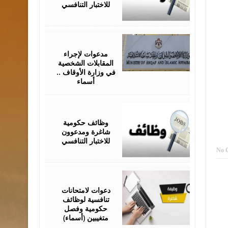
للاختبار التنافسي
May
05,
2026
مدعوات لإجراء
المقابلات الشخصية
في وزارة الأوقاف ..
أسماء
April
29,
2026
وظائف حكومية
شاغرة ومدعوون
للاختبار التنافسي
No 
April
13,
2026
دعوات لامتحانات
تنافسية لوظائف
حكومية وفصل
متغيبين (أسماء)