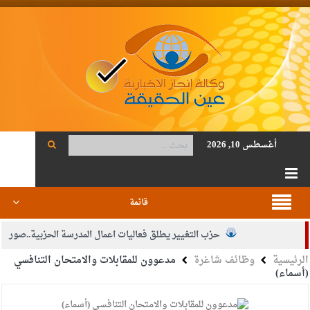
أغسطس 10, 2026
قائمة
حزب التغيير يطلق فعاليات اعمال المدرسة الحزبية..صور
الرئيسية
وظائف شاغرة
مدعوون للمقابلات والامتحان التنافسي
الجيش يفتح باب التجنيد لحملة البكالوريوس في الحقوق والقانون
(أسماء)
بيان اجتماع عمّان:دعم الوصاية الهاشمية التاريخية على المقدسات