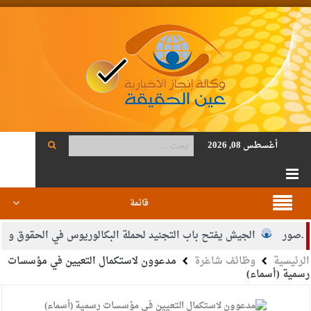
أغسطس 08, 2026
قائمة
ور
الجيش يفتح باب التجنيد لحملة البكالوريوس في الحقوق والقانون
الرئيسية
وظائف شاغرة
مدعوون لاستكمال التعيين في مؤسسات
قاضي محمود أحمد فريحات.. مبارك ومزيدا من التوفيق
رسمية (أسماء)