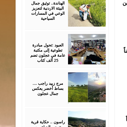
2026
ين
الهناندة.. توثيق جمال
البيئة الاردنية لتعزيز
الوعي في المسارات
السياحية
April
25,
2026
العبود :تحول مبادرة
تطوعية إلى مكتبة
ً
عامة في عجلون تضم
25 ألف كتاب
April
21,
2026
مرج زبيد راجب ….
بساط أخضر يعكس
جمال عجلون
April
19,
2026
راسون .. حكاية قرية
تنبض بالحياة بين