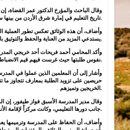
وقال الباحث والمؤرخ الدكتور عمر القضاة، إ
تاريخ التعليم في إمارة شرق الأردن من بينها سجلات امتحانات ومناهج تعود إلى عشرينيات القرن الماضي.
وأضاف، أن هذه الوثائق تعكس تطور العملية التعل
يستدعي المزيد من العناية والحفظ والتوثيق باعتباره جزءاً من ذاكرة الدولة التعليمية.
وأكد المحامي أحمد فريحات أحد خريجي المدرسة،
نفوس طلبتها حيث غرست فيهم قيم الانضباط والاجتهاد وتحمل المسؤولية.
وأشار إلى أن المعلمين الذين عملوا في المدرسة
حريصين على تزويد الطلبة بمعارف تتجاوز ما تت
الخريجين وتميزهم.
وقال مدير المدرسة الأسبق فواز طيفور، إن المد
جانب دورها التعليمي، وكانت مركزاً لإقامة الأنشطة والفعاليات التي تستهدف الطلبة والمجتمع المحلي.
وأضاف، أن الحفاظ على المدرسة وترميمها يعد واج
أن صيانة المبنى والوثائق والمقتنيات المرتبطة به يسهم في حفظ جزء مهم من تاريخ التعليم الأردني.