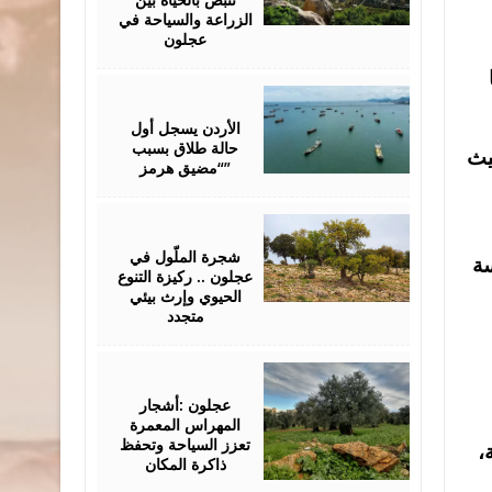
الزراعة والسياحة في
عجلون
March
28,
2026
الأردن يسجل أول
حالة طلاق بسبب
يث
“مضيق هرمز”
March
19,
2026
شجرة الملّول في
سة
عجلون .. ركيزة التنوع
الحيوي وإرث بيئي
متجدد
February
25,
2026
عجلون :أشجار
المهراس المعمرة
تعزز السياحة وتحفظ
،
ذاكرة المكان