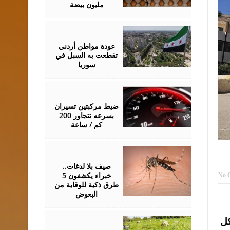
مليون بيضة
May
24,
2026
عودة مواطن أردني
تقطعت به السبل في
سوريا
May
17,
2026
ضيط مركبتين تسيران
بسرعه تتجاور 200
كم / ساعة
May
07,
2026
صيف بلا لدغات..
خبراء يكشفون 5
No 
طرق ذكية للوقاية من
البعوض
May
تشكل
02,