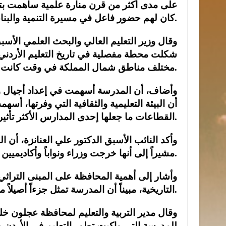
على مدى أكثر من قرن منارة علمية ساهمت بتخريج
كان لهم حضور فاعل في مسيرة التنمية والبناء.
وقال وزير التعليم العالي والبحث العلمي الأسب
شكلت محطة مفصلية في تاريخ التعليم الأردني
مختلف مناطق شمال المملكة في وقت كانت فيه فرص التعليم محدودة.
وأضاف، أن المدرسة أسهمت في إعداد أجيال واصلت
أن البيئة التعليمية والثقافية التي وفرتها، 
القطاعات ما جعلها إحدى المدارس الأكثر تأثيراً في تاريخ التعليم الوطني.
وأكد النائب الأسبق الدكتور علي العنانزة، أن ال
مشيراً إلى أنها خرجت وزراء ونواباً وأكاديميين ومهندسين ومعلمين كان لهم دور فاعل في خدمة الوطن.
وأشار إلى أهمية المحافظة على المبنى التراث
التاريخية، مبيناً أن المدرسة تمثل جزءاً أصيلاً من ذاكرة أبناء المنطقة وتاريخها التعليمي.
وقال مدير التربية والتعليم لمحافظة عجلون خل
للمدرسة التي واكبت تطور التعليم في الأردن م