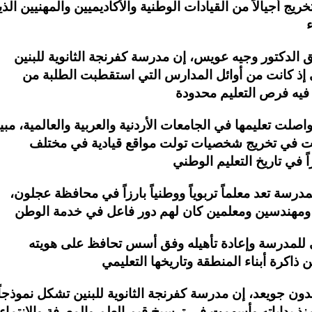
 أجيالاً من القيادات الوطنية والأكاديميين والمهنيين الذ
ق الدكتور وجيه عويس، إن مدرسة كفرنجة الثانوية للبنين
 إذ كانت من أوائل المدارس التي استقطبت الطلبة من
 تعليمها في الجامعات الأردنية والعربية والعالمية، مبينا
أسهمت في تخريج شخصيات تولت مواقع قيادية في مختلف
مدرسة تعد معلماً تربوياً ووطنياً بارزاً في محافظة عجلون،
ي للمدرسة وإعادة تأهيله وفق أسس تحافظ على هويته
دون جويعد، إن مدرسة كفرنجة الثانوية للبنين تشكل نموذجاً
نذ بداياته وأسهمت في ترسيخ قيم العلم والمعرفة والانتماء