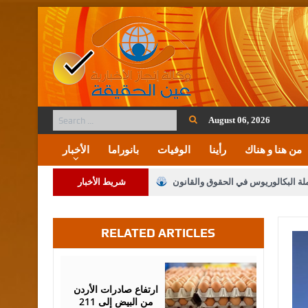
August 06, 2026
من هنا و هناك
رأينا
الوفيات
بانوراما
الأخبار
ملة البكالوريوس في الحقوق والقانون
شريط الأخبار
RELATED ARTICLES
لنواب على شراكة فاعلة مع الإعلام
لملك يلتقي مجموعة من رفاق السلاح
July
05,
2026
فريحات.. مبارك وبكم تزهو المناصب
ارتفاع صادرات الأردن
من البيض إلى 211