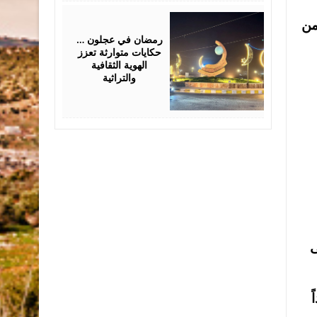
February
من
23,
2026
رمضان في عجلون …
حكايات متوارثة تعزز
الهوية الثقافية
والتراثية
ى
ً