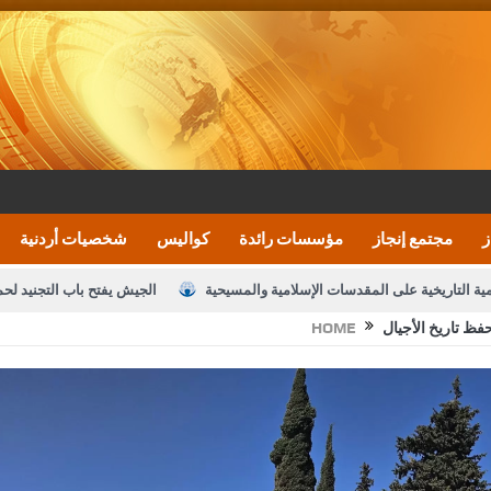
ز
مجتمع إنجاز
مؤسسات رائدة
كواليس
شخصيات أردنية
مية التاريخية على المقدسات الإسلامية والمسيحية
الجيش يفتح باب التجنيد لح
حفظ تاريخ الأجيال
HOME
النواب يقر مشروع تعديل قانون الملكية العقارية
الأمن يتلف 16 مليون حبة كبتاجون و1480 كغم مواد مخدرة
نصة خدمة العلم
القاضي يلتقي رؤساء تحرير الصحف اليومية ويؤكد حرص مجلس ا
رك ومزيدا من التوفيق
الملك يتلقى اتصالا هاتفيا من العاهل البحريني
ا
عارف بيك 