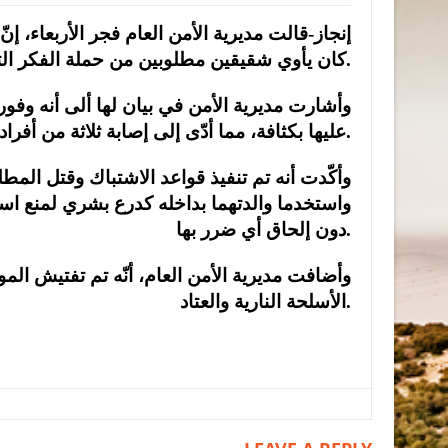
إنجاز-قالت مديرية الأمن العام فجر الأربعاء، إنّ
كان يأوي شقيقين مطلوبين من حملة الفكر التكفيري على إثر قضايا تحقيقية مهمة.
وأشارت مديرية الأمن في بيان لها ألى أنه وفور 
عليها بكثافة، مما أدّى إلى إصابة ثلاثة من أفراد القوّة المداهِمة الذين أسعفوا إلى المستشفى للعلاج.
وأكّدت أنه تم تنفيذ قواعد الاشتباك وقتل المطل
واستخدما والدتهما بداخله كدرع بشري لمنع استهد
دون إلحاق أي ضرر بها.
وأضافت مديرية الأمن العام، أنّه تم تفتيش ا
الأسلحة النارية والعتاد.