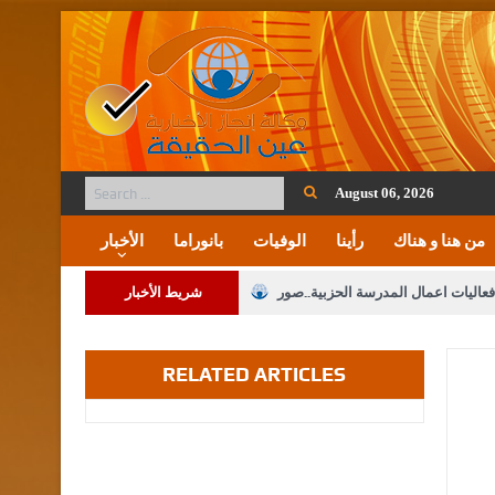
August 06, 2026
من هنا و هناك
رأينا
الوفيات
بانوراما
الأخبار
فعاليات اعمال المدرسة الحزبية..صور
شريط الأخبار
ة على المقدسات الإسلامية والمسيحية
RELATED ARTICLES
 مشروع تعديل قانون الملكية العقارية
الثالثة) إلى مراجعة منصة خدمة العلم
 فريحات.. مبارك ومزيدا من التوفيق