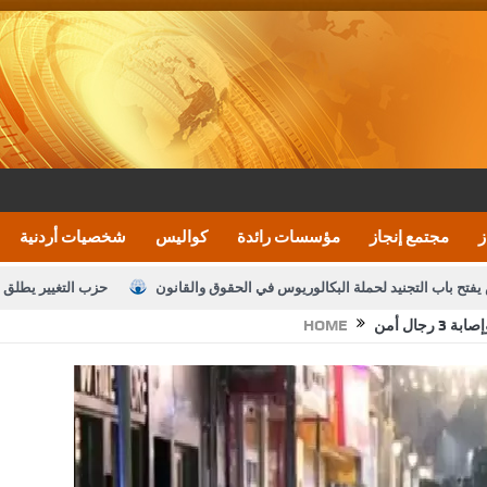
ز
مجتمع إنجاز
مؤسسات رائدة
كواليس
شخصيات أردنية
يفتح باب التجنيد لحملة البكالوريوس في الحقوق والقانون
حزب التغيير يطلق 
جال أمن
HOME
بيان اجتماع عمّان:دعم الوصاية الهاشمية التاريخي
ف اليومية ويؤكد حرص مجلس النواب على شراكة فاعلة مع الإعلام
النواب يقر
الملك يلتقي مجموعة من رفاق السلاح
دعوة المكلفين بخدمة العلم (الدفعة 
القاضي محمود أحمد