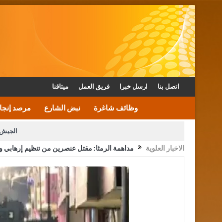
اتصل بنا
ارسل خبرا
فريق العمل
ميثاقنا
وظائف شاغرة
نبض الشارع
مرصد إنجا
الجيش 
الاخبار العلوية
مداهمة الرمثا: مقتل عنصرين من تنظيم إرهابي وإصابة 3 ر
الأمن يتلف 16 مليون حبة كبتاجون و1480 كغم مواد مخدرة
القاضي يلتقي رؤساء تحرير الصح
الملك يتلقى اتصالا هاتفيا من العاهل البحريني