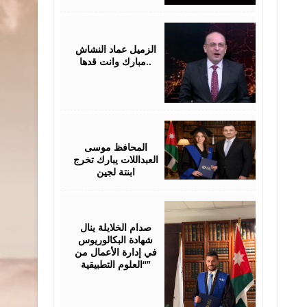
July
28,
2026
الزميل عماد النشاش
..مبارك وانت قدها
July
24,
2026
المحافظ موسى
العبداللات يبارك تخرج
ابنتة لجين
July
23,
2026
صدام الخلايلة ينال
شهادة البكالوريوس
في إدارة الأعمال من
“العلوم التطبيقية”