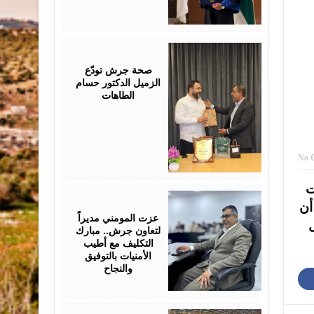
July
19,
2026
صحة جرش تودّع
الزميل الدكتور حسام
الطاهات
No 
ت
July
18,
أن
2026
عزت المومني مديراً
ل
لتعاون جرش.. مبارك
التكليف مع أطيب
الأمنيات بالتوفيق
والنجاح
July