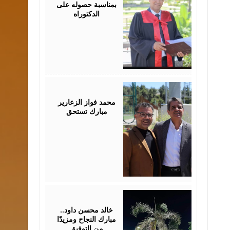
بمناسبة حصوله على
الدكتوراه
August
03,
2026
محمد فواز الزعارير
مبارك تستحق
July
30,
2026
خالد محسن داود..
مبارك النجاح ومزيدًا
من التوفيق