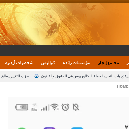
ز
مجتمع إنجاز
مؤسسات رائدة
كواليس
شخصيات أردنية
يفتح باب التجنيد لحملة البكالوريوس في الحقوق والقانون
حزب التغيير يطلق 
HOME
بيان اجتماع عمّان:دعم الوصاية الهاشمية التاريخي
ف اليومية ويؤكد حرص مجلس النواب على شراكة فاعلة مع الإعلام
النواب يقر
الملك يلتقي مجموعة من رفاق السلاح
دعوة المكلفين بخدمة العلم (الدفعة 
القاضي محمود أحمد