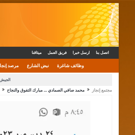
اتصل بنا
ارسل خبرا
فريق العمل
ميثاقنا
وظائف شاغرة
نبض الشارع
مرصد إنجا
الجيش 
مجتمع إنجاز
محمد صافي الصمادي … مبارك التفوق والنجاح
الأمن يتلف 16 مليون حبة كبتاجون و1480 كغم مواد مخدرة
القاضي يلتقي رؤساء تحرير الصح
الملك يتلقى اتصالا هاتفيا من العاهل البحريني