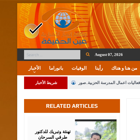
August 07, 2026
من هنا و هناك
رأينا
الوفيات
بانوراما
الأخبار
فعاليات اعمال المدرسة الحزبية..صور
شريط الأخبار
ة على المقدسات الإسلامية والمسيحية
RELATED ARTICLES
 مشروع تعديل قانون الملكية العقارية
الثالثة) إلى مراجعة منصة خدمة العلم
August
03,
2026
 فريحات.. مبارك ومزيدا من التوفيق
تهنئة وتبريك للدكتور
طرقي السرحان