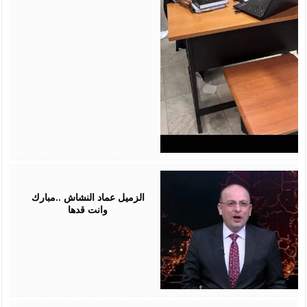
July
28,
2026
الزميل عماد النشاش ..مبارك
وانت قدها