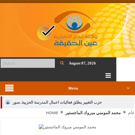
August 07, 2026
Menu
حزب التغيير يطلق فعاليات اعمال المدرسة الحزبية..صور
عام
محمد المومني مبروك الماجستير
HOME
الجيش يفتح باب التجنيد لحملة البكالوريوس في الحقوق والقانون
بيان اجتماع عمّان:دعم الوصاية الهاشمية التاريخية على المقدسات