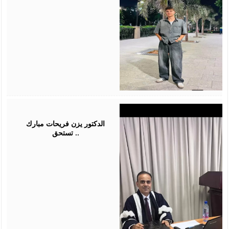
July
28,
2026
الدكتور يزن فريحات مبارك
تستحق ..