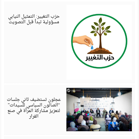
أ
6
حزب التغيير: التمثيل النيابي
مسؤولية تبدأ قبل التصويت
أ
6
عجلون تستضيف ثاني جلسات
“الصالون السياسي للسيدات”
لتعزيز مشاركة المرأة في صنع
القرار