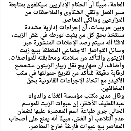
العامة، مبينًا أن الحكام الإداريين سيكلفون بمتابعة
سير العمل وتلقي الشكاوى والملاحظات من
المزارعين ومالكي المعاصر.
وبين خريسات، أن إجراءات إدارية مشددة
ستتخذ بحق كل من يثبت تورطه في غش الزيت،
لافتًا أنه سيتم رصد الإعلانات المنشورة عبر
وسائل التواصل الاجتماعي المتعلقة ببيع زيت
الزيتون والتأكد من سلامته ومطابقته للمواصفات.
وأضاف، أن صهاريج نقل زيبار الزيتون ستخضع
لرقابة دقيقة للتأكد من تفريغ حمولتها في مكب
الأكيدر مع اتخاذ الإجراءات القانونية بحق
المخالفين.
وقال مدير مكتب مؤسسة الغذاء والدواء
عبداللطيف الأشقر، إن عبوات الزيت للموسم
الحالي جرى طباعة اسم المعصرة عليها لضمان
عدم التلاعب أو الغش، مبينًا أنه يمنع على أصحاب
المعاصر بيع عبوات فارغة خارج المعاصر.