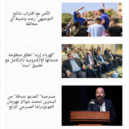
أ
6
الأمن مع اقتراب نتائج
التوجيهي: رصد وضبط أي
مخالفة
أ
6
“كهرباء إربد” تطلق منظومة
خدماتها الإلكترونية بالتكامل مع
تطبيق “سند”
أ
6
مسرحية” المدعو صدفة” من
البحرين تحصد جوائز مهرجان
المونودراما المسرحي الرابع