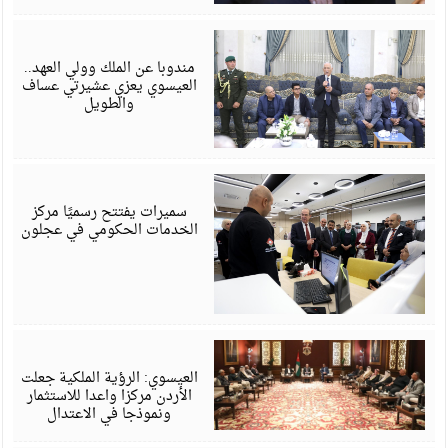
أ
6
مندوبا عن الملك وولي العهد..
العيسوي يعزي عشيرتي عساف
والطويل
أ
6
سميرات يفتتح رسميًا مركز
الخدمات الحكومي في عجلون
أ
6
العيسوي: الرؤية الملكية جعلت
الأردن مركزا واعدا للاستثمار
ونموذجا في الاعتدال