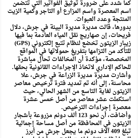
كما شدد على ضرورة توثيق الفواتير التي تتضمن
اسم المعصرة واسم المزارع أو التاجر وكمية الزيت
المنتجة وعدد العبوات.
بدورها، قالت مديرة مديرة البيئة في جرش، دلال
فريحات، إن صهاريج نقل المياه العادمة بما فيها
زيبار الزيتون تخضع لنظام تتبع إلكتروني (GPS)
للتأكد من التزامها بتفريغ حمولاتها في المواقع
المخصصة، مؤكدة أن المخالفات تحال مباشرة
للحاكم الإداري لاتخاذ الإجراءات القانونية بحقها.
وأشارت مديرة مديرة الزراعة في جرش، علا
محاسنة، إلى أنه تم تمديد فترة ترخيص معاصر
الزيتون لغاية التاسع من الشهر الحالي، حيث
استكملت عشر معاصر من أصل خمس عشرة
معصرة إجراءات الترخيص.
وأضافت، أن نحو 123 ألف دونم مزروعة بأشجار
الزيتون في المحافظة من أصل مساحة إجمالية
تبلغ 409 آلاف دونم ما يجعل جرش من أبرز