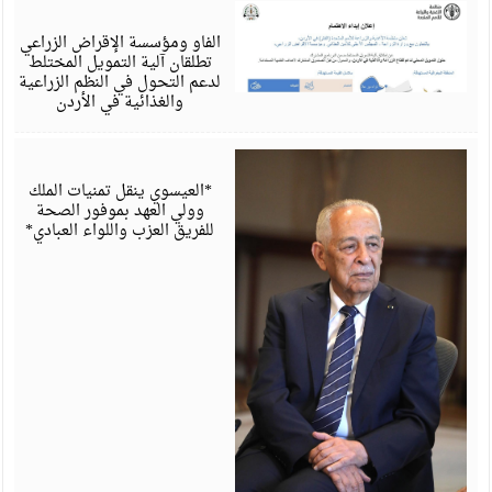
أ
6
الفاو ومؤسسة الإقراض الزراعي
تطلقان آلية التمويل المختلط
لدعم التحول في النظم الزراعية
والغذائية في الأردن
أ
6
*العيسوي ينقل تمنيات الملك
وولي العهد بموفور الصحة
للفريق العزب واللواء العبادي*