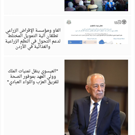
أ
6
الفاو ومؤسسة الإقراض الزراعي
تطلقان آلية التمويل المختلط
لدعم التحول في النظم الزراعية
والغذائية في الأردن
أ
6
*العيسوي ينقل تمنيات الملك
وولي العهد بموفور الصحة
للفريق العزب واللواء العبادي*