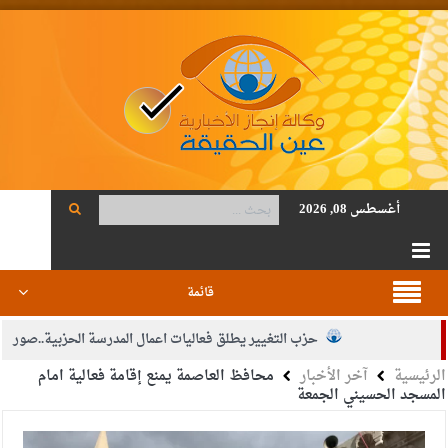
أغسطس 08, 2026
قائمة
حزب التغيير يطلق فعاليات اعمال المدرسة الحزبية..صور
الرئيسية
آخر الأخبار
محافظ العاصمة يمنع إقامة فعالية امام
الجيش يفتح باب التجنيد لحملة البكالوريوس في الحقوق والقانون
المسجد الحسيني الجمعة
بيان اجتماع عمّان:دعم الوصاية الهاشمية التاريخية على المقدسات