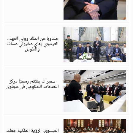
أ
6
مندوبا عن الملك وولي العهد..
العيسوي يعزي عشيرتي عساف
والطويل
أ
6
سميرات يفتتح رسميًا مركز
الخدمات الحكومي في عجلون
أ
6
العيسوي: الرؤية الملكية جعلت