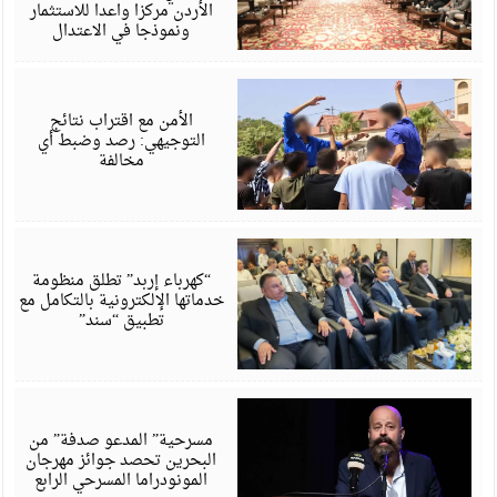
الأردن مركزا واعدا للاستثمار
ونموذجا في الاعتدال
أ
6
الأمن مع اقتراب نتائج
التوجيهي: رصد وضبط أي
مخالفة
أ
6
“كهرباء إربد” تطلق منظومة
خدماتها الإلكترونية بالتكامل مع
تطبيق “سند”
أ
6
مسرحية” المدعو صدفة” من
البحرين تحصد جوائز مهرجان
المونودراما المسرحي الرابع