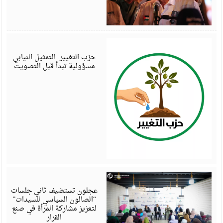
أ
6
حزب التغيير: التمثيل النيابي
مسؤولية تبدأ قبل التصويت
أ
6
عجلون تستضيف ثاني جلسات
“الصالون السياسي للسيدات”
لتعزيز مشاركة المرأة في صنع
القرار