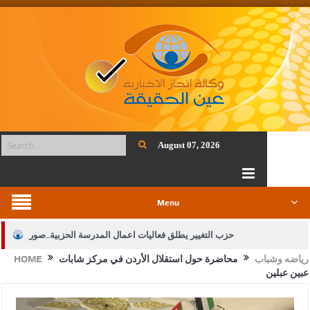
August 07, 2026
Menu
حزب التغيير يطلق فعاليات اعمال المدرسة الحزبية..صور
رياضه وشباب
محاضرة حول استقلال الأردن في مركز شابات
HOME
الجيش يفتح باب التجنيد لحملة البكالوريوس في الحقوق والقانون
عبين عبلين
بيان اجتماع عمّان:دعم الوصاية الهاشمية التاريخية على المقدسات