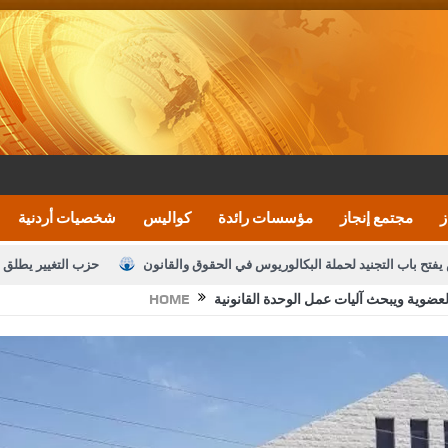
ز
مجتمع إنجاز
مؤسسات رائدة
كواليس
شخصيات أردنية
يفتح باب التجنيد لحملة البكالوريوس في الحقوق والقانون
حزب التغيير يطلق 
عضوية ويبحث آليات عمل الوحدة القانونية
HOME
بيان اجتماع عمّان:دعم الوصاية الهاشمية التاريخي
ف اليومية ويؤكد حرص مجلس النواب على شراكة فاعلة مع الإعلام
النواب يقر
الملك يلتقي مجموعة من رفاق السلاح
دعوة المكلفين بخدمة العلم (الدفعة 
القاضي محمود أحمد