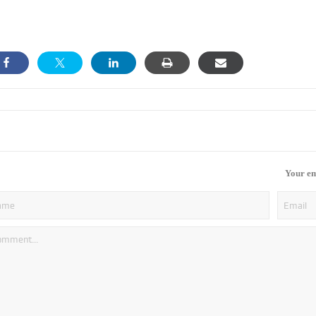
Your em