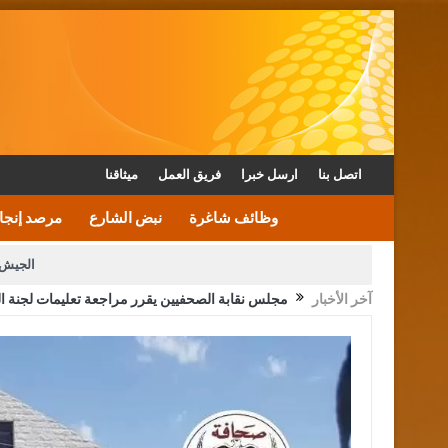
اتصل بنا
ارسل خبرا
فريق العمل
ميثاقنا
وظائف شاغرة
نبض الشارع
مرصد إنجا
الجيش 
آخر الأخبار
مجلس نقابة الصحفيين يقرر مراجعة تعليمات لجنة ال
الأمن يتلف 16 مليون حبة كبتاجون و1480 كغم مواد مخدرة
القاضي يلتقي رؤساء تحرير الصح
الملك يتلقى اتصالا هاتفيا من العاهل البحريني