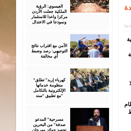
06,
2026
دة
العيسوي: الرؤية
الملكية جعلت الأردن
مركزا واعدا للاستثمار
ونموذجا في الاعتدال
No 
August
ة
06,
2026
الأمن مع اقتراب نتائج
التوجيهي: رصد وضبط
ثة
أي مخالفة
August
06,
2026
“كهرباء إربد” تطلق
منظومة خدماتها
الإلكترونية بالتكامل
مع تطبيق “سند”
ام
August
ظ
06,
2026
مسرحية” المدعو
صدفة” من البحرين
تحصد جوائز مهرجان