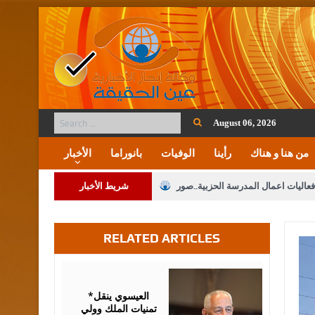
August 06, 2026
من هنا و هناك
رأينا
الوفيات
بانوراما
الأخبار
فعاليات اعمال المدرسة الحزبية..صور
شريط الأخبار
ة على المقدسات الإسلامية والمسيحية
RELATED ARTICLES
 مشروع تعديل قانون الملكية العقارية
الثالثة) إلى مراجعة منصة خدمة العلم
August
06,
2026
 فريحات.. مبارك ومزيدا من التوفيق
*العيسوي ينقل
تمنيات الملك وولي