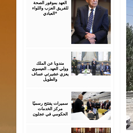
العهد بموفور الصحة
للفريق العزب واللواء
العبادي*
August
06,
2026
مندوبا عن الملك
وولي العهد.. العيسوي
يعزي عشيرتي عساف
والطويل
August
06,
2026
سميرات يفتتح رسميًا
مركز الخدمات
الحكومي في عجلون
August