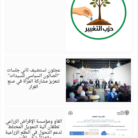
أ
6
عجلون تستضيف ثاني جلسات
“الصالون السياسي للسيدات”
لتعزيز مشاركة المرأة في صنع
القرار
أ
6
الفاو ومؤسسة الإقراض الزراعي
تطلقان آلية التمويل المختلط
لدعم التحول في النظم الزراعية