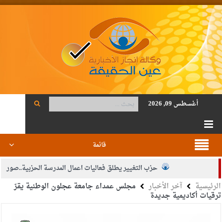
أغسطس 09, 2026
قائمة
حزب التغيير يطلق فعاليات اعمال المدرسة الحزبية..صور
الرئيسية
آخر الأخبار
مجلس عمداء جامعة عجلون الوطنية يقرّ
الجيش يفتح باب التجنيد لحملة البكالوريوس في الحقوق والقانون
ترقيات أكاديمية جديدة
بيان اجتماع عمّان:دعم الوصاية الهاشمية التاريخية على المقدسات