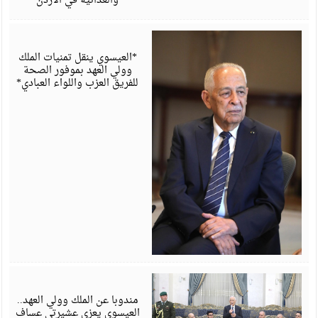
والغذائية في الأردن
أ
6
*العيسوي ينقل تمنيات الملك
وولي العهد بموفور الصحة
للفريق العزب واللواء العبادي*
أ
6
مندوبا عن الملك وولي العهد..
العيسوي يعزي عشيرتي عساف