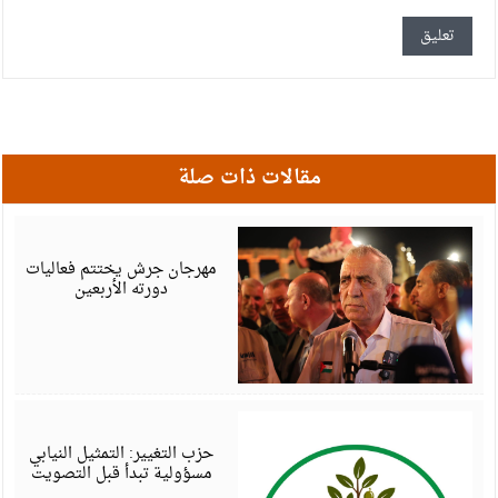
مقالات ذات صلة
أ
6
مهرجان جرش يختتم فعاليات
دورته الأربعين
أ
6
حزب التغيير: التمثيل النيابي
مسؤولية تبدأ قبل التصويت