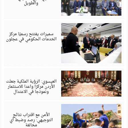
والطويل
أ
6
سميرات يفتتح رسميًا مركز
الخدمات الحكومي في عجلون
أ
6
العيسوي: الرؤية الملكية جعلت
الأردن مركزا واعدا للاستثمار
ونموذجا في الاعتدال
أ
6
الأمن مع اقتراب نتائج
التوجيهي: رصد وضبط أي
مخالفة