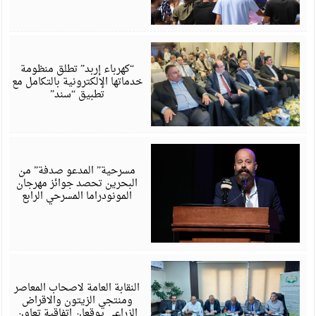
أ
6
“كهرباء إربد” تطلق منظومة
خدماتها الإلكترونية بالتكامل مع
تطبيق “سند”
أ
6
مسرحية” المدعو صدفة” من
البحرين تحصد جوائز مهرجان
المونودراما المسرحي الرابع
أ
6
النقابة العامة لاصحاب المعاصر
ومنتجي الزيتون والاقراض
الزراعي يوقعان اتفاقية تعاون