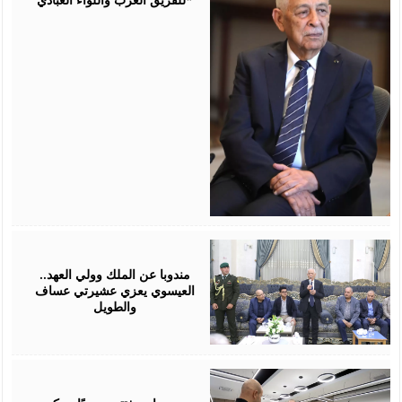
August
06,
2026
مندوبا عن الملك وولي العهد..
العيسوي يعزي عشيرتي عساف
والطويل
August
06,
2026