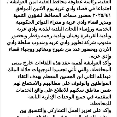
العقبة،برئاسة عطوفة محافظ العقبة ايمن العوايشة ،
اجتماعا في قضاء وادي عربة يوم الاثنين الموافق
٢٠٢٥/٩/١ بحضور مساعد المحافظ لشؤون التنمية
ومدير قضاء وادي عربة و مدراء الدوائر الحكومية
الخدمية ورؤساء اللجان البلدية لبلدية وادي عربة
وبلدية القريقرة وفينان وبلدية رحمه وقطر وبحضور
مندوب شركة تطوير وادي عربه ومندوب سلطة وادي
الاردن وبحضور عدد من شيوخ ومخاتير ووجهاء قضاء
وادي عربه.
وأكد العوايشة أهمية عقد هذه اللقاءات خارج مبنى
المحافظة، والتي تأتي تجسيدا لتوجيهات جلالة الملك
عبدالله الثاني ابن الحسين المعظم بهدف التقاء
المواطنين والوقوف على مطالبهم والاستماع لهم
ضمن مناطق سكنهم للاطلاع على واقع الخدمات
المقدمة في جميع الوحدات الإدارية التابعة
للمحافظة.
واكد على تعزيز العمل التشاركي والتنسيق بين