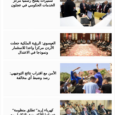
سميرات يفتتح رسميًا مركز
الخدمات الحكومي في عجلون
August
06,
2026
العيسوي: الرؤية الملكية جعلت
الأردن مركزا واعدا للاستثمار
ونموذجا في الاعتدال
August
06,
2026
الأمن مع اقتراب نتائج التوجيهي:
رصد وضبط أي مخالفة
August
06,
2026
“كهرباء إربد” تطلق منظومة
خدماتها الإلكترونية بالتكامل مع