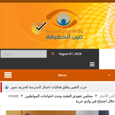
August 07, 2026
Menu
حزب التغيير يطلق فعاليات اعمال المدرسة الحزبية..صور
آخر الأخبار
مجلس تنفيذي العقبة يبحث احتياجات المواطنين
HOME
الجيش يفتح باب التجنيد لحملة البكالوريوس في الحقوق والقانون
خلال اجتماع في وادي عربة
بيان اجتماع عمّان:دعم الوصاية الهاشمية التاريخية على المقدسات