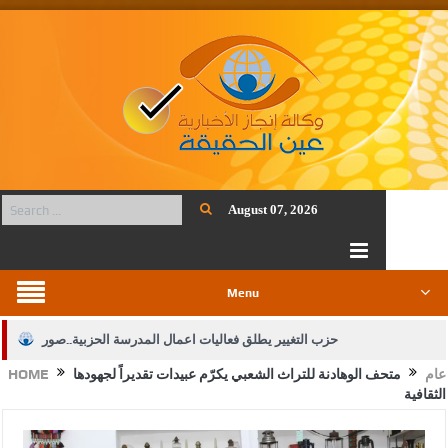
August 07, 2026
Menu
حزب التغيير يطلق فعاليات اعمال المدرسة الحزبية..صور
عام
متحف الوهادنة للتراث الشعبي يكرّم عبيدات تقديراً لجهودها
HOME
الجيش يفتح باب التجنيد لحملة البكالوريوس في الحقوق والقانون
الثقافية
بيان اجتماع عمّان:دعم الوصاية الهاشمية التاريخية على المقدسات