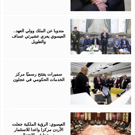
August
06,
2026
مندوبا عن الملك وولي العهد..
العيسوي يعزي عشيرتي عساف
والطويل
August
06,
2026
سميرات يفتتح رسميًا مركز
الخدمات الحكومي في عجلون
August
06,
2026
العيسوي: الرؤية الملكية جعلت
الأردن مركزا واعدا للاستثمار
ونموذجا في الاعتدال