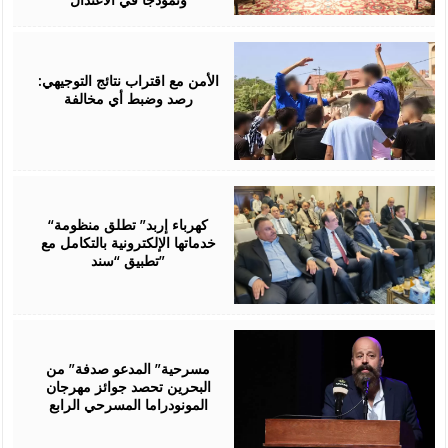
August
06,
2026
الأمن مع اقتراب نتائج التوجيهي:
رصد وضبط أي مخالفة
August
06,
2026
“كهرباء إربد” تطلق منظومة
خدماتها الإلكترونية بالتكامل مع
تطبيق “سند”
August
06,
2026
مسرحية” المدعو صدفة” من
البحرين تحصد جوائز مهرجان
المونودراما المسرحي الرابع