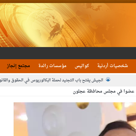
شخصيات أردنية
كواليس
مؤسسات رائدة
مجتمع إنجاز
الجيش يفتح باب التجنيد لحملة البكالوريوس في الحقوق والقانو
ره عضوا في مجلس محافظة عجلون
جون و1480 كغم مواد مخدرة
بيان اجتماع عمّان:دع
 يلتقي رؤساء تحرير الصحف اليومية ويؤكد حرص مجلس النواب على شراكة فاعلة م
فيا من العاهل البحريني
الملك يلتقي مجموعة من رفاق السلاح
دعوة ال