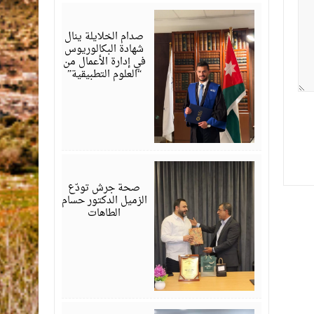
يوليو
23,
2026
صدام الخلايلة ينال
شهادة البكالوريوس
في إدارة الأعمال من
“العلوم التطبيقية”
يوليو
19,
2026
صحة جرش تودّع
الزميل الدكتور حسام
الطاهات
يوليو