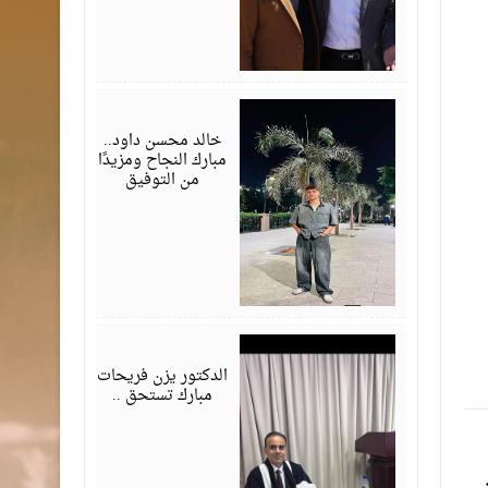
يوليو
30,
2026
خالد محسن داود..
مبارك النجاح ومزيدًا
من التوفيق
يوليو
28,
2026
الدكتور يزن فريحات
مبارك تستحق ..