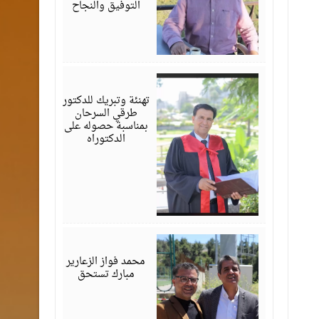
التوفيق والنجاح
أغسطس
03,
2026
تهنئة وتبريك للدكتور
طرقي السرحان
بمناسبة حصوله على
الدكتوراه
أغسطس
03,
2026
محمد فواز الزعارير
مبارك تستحق