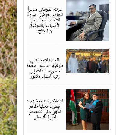
18,
2026
عزت المومني مديراً
لتعاون جرش.. مبارك
التكليف مع أطيب
الأمنيات بالتوفيق
والنجاح
يوليو
17,
2026
الحمادات تحتفي
بترقية الدكتور محمد
حسن حمادات إلى
رتبة أستاذ دكتور
يوليو
16,
2026
الاعلامية عبيدة عبده
تهنىء نجلها طاهر
الأول على تخصص
ادارة الاعمال