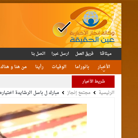
ميثاقنا
فريق العمل
ارسل خبرا
اتصل بنا
الأخبار
بانوراما
الوفيات
رأينا
من هنا و هناك
شريط الأخبار
الرئيسية
مجتمع إنجاز
مبارك ل باسل الرشايدة اختيا
الأمن يتلف 16 مليون حبة كبتا
القاضي
الملك يتلقى اتصالا هات