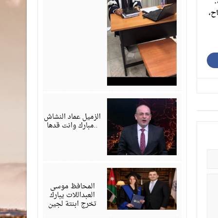
.
اح،
يوليو
28,
2026
الزميل عماد النشاش
..مبارك وانت قدها
يوليو
24,
2026
المحافظ موسى
العبداللات يبارك
تخرج ابنتة لجين