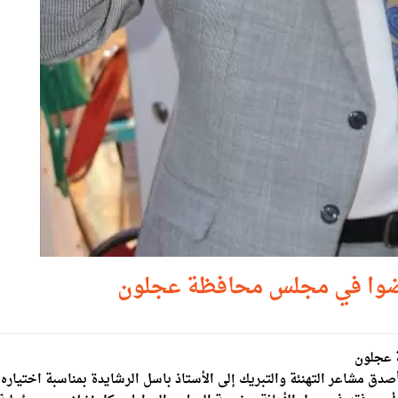
 عضوا في مجلس محافظة عجلون
 عجلون
بأصدق مشاعر التهنئة والتبريك إلى الأستاذ باسل الرشايدة بمناسبة اختياره