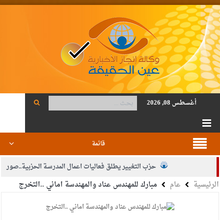
أغسطس 08, 2026
قائمة
حزب التغيير يطلق فعاليات اعمال المدرسة الحزبية..صور
الرئيسية
عام
مبارك للمهندس عناد والمهندسة اماني ..التخرج
الجيش يفتح باب التجنيد لحملة البكالوريوس في الحقوق والقانون
بيان اجتماع عمّان:دعم الوصاية الهاشمية التاريخية على المقدسات