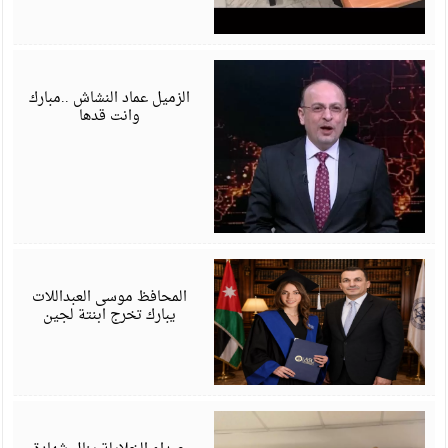
ي
6
الزميل عماد النشاش ..مبارك
وانت قدها
ي
6
المحافظ موسى العبداللات
يبارك تخرج ابنتة لجين
ي
6