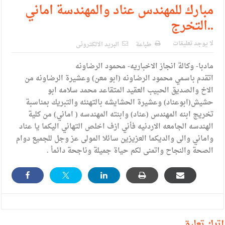
الإسلامية والمسيحية
مبارك للمهندس عناد والمهندسة اماني
..التخرج
الأمن يتلف 16 مليون حبة كبتاجون و1480 كغم مواد مخدرة
النواب يقر مشروع تعديل قانون الملكية العقارية
لا يوجد تعليقات
طباعة
البريد الالكترونى
القاضي يلتقي رؤساء تحرير الصحف اليومية ويؤكد حرص مجلس
مادبا- وكالة انجاز الاخباريه- محمود الرضاونه
اتقدم باسمي محمود الرضاونه (ابو معن) وعشيرة الرضاونه من
النواب على شراكة فاعلة مع الإعلام
الاخ والصديق الحبيب العقيد المتقاعد محمد سلامه ابو
دعوة المكلفين بخدمة العلم (الدفعة الثالثة) إلى مراجعة منصة خدمة
حشيش(ابوعناد) وعشيرة الحشايشه بالتهنئه والتبريك بمناسبة
تخريج ابنه المهندس (عناد) وابنته المهندسه ( اماني) من كلية
العلم
الهندسه الجامعه الاردنيه فأني ازف اخلص التهاني اليكما يا عناد
الملك يلتقي مجموعة من رفاق السلاح
واماني والى والديكما العزيزين سائلا المولى عز وجل للجميع دوام
الصحة والنجاح واتمنى لكم حياة جميلة وناجحة دائمأ .
الملك يتلقى اتصالا هاتفيا من العاهل البحريني
القاضي محمود أحمد فريحات.. مبارك ومزيدا من التوفيق
أترك تعليق