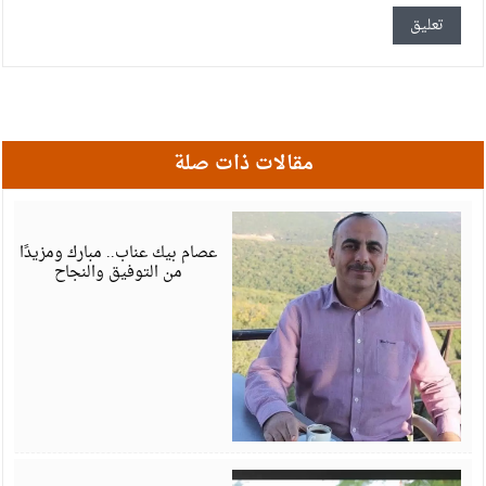
مقالات ذات صلة
أ
6
عصام بيك عناب.. مبارك ومزيدًا
من التوفيق والنجاح
أ