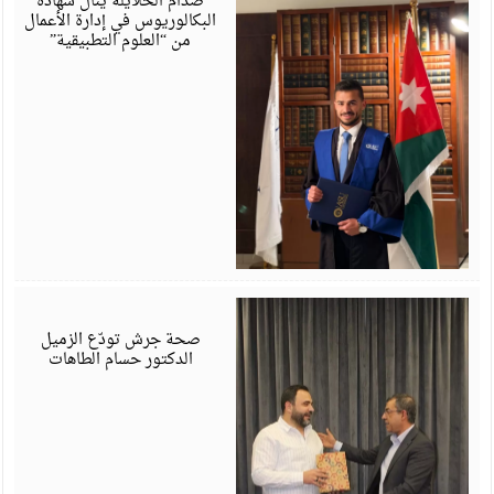
صدام الخلايلة ينال شهادة
البكالوريوس في إدارة الأعمال
من “العلوم التطبيقية”
ي
6
صحة جرش تودّع الزميل
الدكتور حسام الطاهات