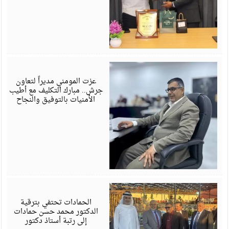
ي
6
عزت المومني مديراً لتعاون
جرش.. مبارك التكليف مع أطيب
الأمنيات بالتوفيق والنجاح
ي
6
الحمادات تحتفي بترقية
الدكتور محمد حسن حمادات
إلى رتبة أستاذ دكتور