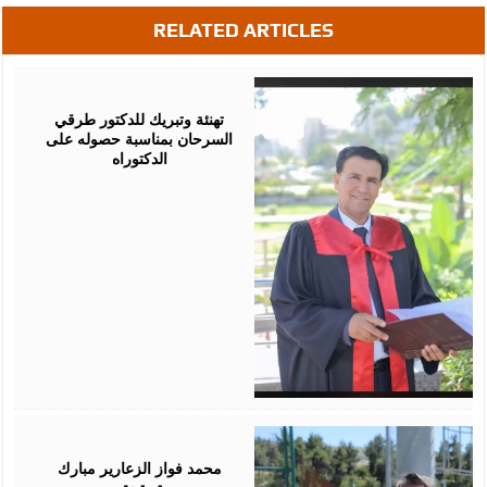
RELATED ARTICLES
August
03,
2026
تهنئة وتبريك للدكتور طرقي
السرحان بمناسبة حصوله على
الدكتوراه
August
03,
2026
محمد فواز الزعارير مبارك