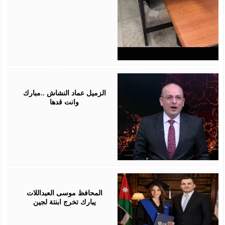
July
28,
2026
الزميل عماد النشاش ..مبارك
وانت قدها
July
24,
2026
المحافظ موسى العبداللات
يبارك تخرج ابنتة لجين