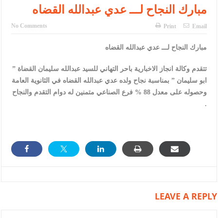
النواب يقر مشروع تعديل قانون الملكية العقارية
مبارك النجاح لـــ عدي عبدالله القضاه
تشكيلات إدارية واسعة في الداخلية (اسماء)
No Comments
Print
Email
القاضي يلتقي رؤساء تحرير الصحف اليومية ويؤكد حرص مجلس النواب
مبارك النجاح لـــ عدي عبدالله القضاه
على شراكة فاعلة مع الإعلام
تتقدم وكالة انجاز الاخبارية باحر التهاني للسيد عبدالله سليمان القضاة ”
دعوة المكلفين بخدمة العلم (الدفعة الثالثة) إلى مراجعة منصة خدمة
ابو سليمان ” بمناسبة نجاح ولده عدي عبدالله القضاه في الثانوية العامة
وحصوله على معدل 88 % فرع الصناعي متمنين له دوام التقدم والنجاح
العلم
.
الملك يلتقي مجموعة من رفاق السلاح
الملك يتلقى اتصالا هاتفيا من العاهل البحريني
القاضي محمود أحمد فريحات.. مبارك ومزيدا من التوفيق
عارف بيك فريحات.. مبارك وبكم تزهو المناصب
LEAVE A REPLY