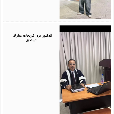
July
28,
2026
الدكتور يزن فريحات مبارك
تستحق ..