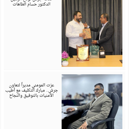
الدكتور حسام الطاهات
ي
6
عزت المومني مديراً لتعاون
جرش.. مبارك التكليف مع أطيب
الأمنيات بالتوفيق والنجاح