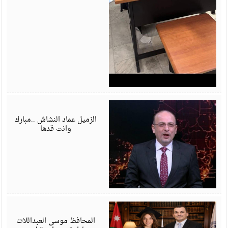
ي
6
الزميل عماد النشاش ..مبارك
وانت قدها
ي
6
المحافظ موسى العبداللات