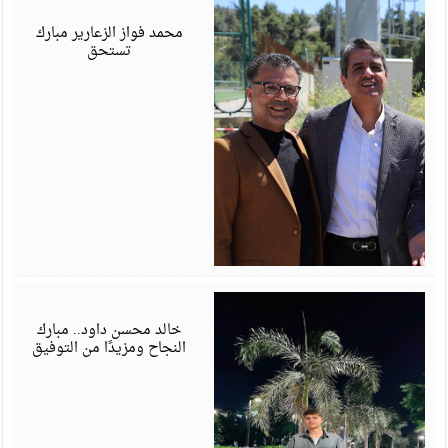
أ
6
محمد فواز الزعارير مبارك
تستحق
ي
6
خالد محسن داود.. مبارك
النجاح ومزيدًا من التوفيق