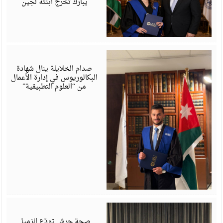
يبارك تخرج ابنتة لجين
ي
6
صدام الخلايلة ينال شهادة
البكالوريوس في إدارة الأعمال
من “العلوم التطبيقية”
ي
6
صحة جرش تودّع الزميل