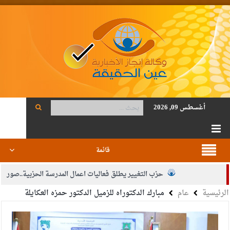
أغسطس 09, 2026
قائمة
حزب التغيير يطلق فعاليات اعمال المدرسة الحزبية..صور
الرئيسية
عام
مبارك الدكتوراه للزميل الدكتور حمزه العكايلة
الجيش يفتح باب التجنيد لحملة البكالوريوس في الحقوق والقانون
بيان اجتماع عمّان:دعم الوصاية الهاشمية التاريخية على المقدسات