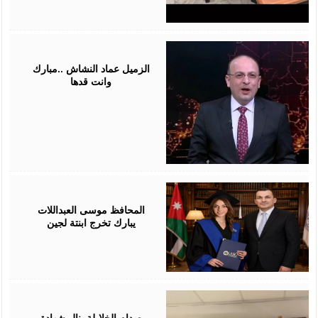
July
28,
2026
الزميل عماد النشاش ..مبارك
وانت قدها
July
24,
2026
المحافظ موسى العبداللات
يبارك تخرج ابنتة لجين
July
23,
2026
صدام الخلايلة ينال شهادة