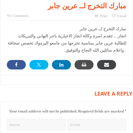
الأمن يتلف 16 مليون حبة كبتاجون و1480 كغم مواد مخدرة
مبارك التخرج لــ عرين جابر
النواب يقر مشروع تعديل قانون الملكية العقارية
No Comments
Print
Email
القاضي يلتقي رؤساء تحرير الصحف اليومية ويؤكد حرص مجلس النواب
مبارك التخرج لــ عرين جابر
على شراكة فاعلة مع الإعلام
انجاز… تتقدم اسرة وكالة انجاز الاخبارية باحر التهاني والتبريكات
للطالبة عرين جابر بمناسبة تخرجها من جامعو اليرموك تخصص صحافة
دعوة المكلفين بخدمة العلم (الدفعة الثالثة) إلى مراجعة منصة خدمة
واعلام سائلين الله النجاح والتوفيق .
العلم
الملك يلتقي مجموعة من رفاق السلاح
الملك يتلقى اتصالا هاتفيا من العاهل البحريني
القاضي محمود أحمد فريحات.. مبارك ومزيدا من التوفيق
LEAVE A REPLY
عارف بيك فريحات.. مبارك وبكم تزهو المناصب
*
Your email address will not be published.
Required fields are marked