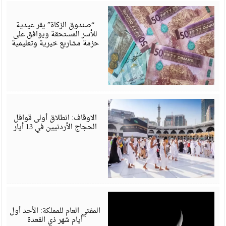
م
6
“صندوق الزكاة” يقر عيدية
للأسر المستحقة ويوافق على
حزمة مشاريع خيرية وتعليمية
م
6
الاوقاف: انطلاق أولى قوافل
الحجاج الأردنيين في 13 أيار
أ
6
المفتي العام للمملكة: الأحد أول
أيام شهر ذي القعدة