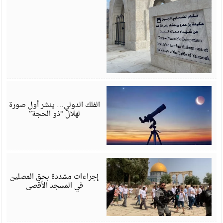
م
6
الفلك الدولي… ينشر أول صورة
لهلال “ذو الحجة”
م
6
إجراءات مشددة بحق المصلين
في المسجد الأقصى