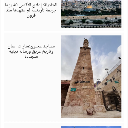
6
الخلايلة: إغلاق الأقصى 40 يوما
جريمة تاريخية لم يشهدها منذ
قرون
م
6
مساجد عجلون:منارات ايمان
وتاريخ عريق ورسالة دينية
متجددة
م