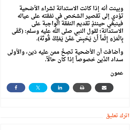
وبينت أنه إذا كانت الاستدانة لشراء الأضحية
تؤدي إلى تقصير الشخص في نفقته على عياله
فينبغي حينئذٍ تقديم النفقة الواجبة على
الاستدانة؛ لقول النبي صلى الله عليه وسلم: (كَفَى
بِالْمَرْءِ إِثْماً أَنْ يَحْبِسَ عَمَّنْ يَمْلِكُ قُوتَهُ).
وأضافت أن الأضحية تصِحُّ ممن عليه دَين، والأولى
سداد الدَّين خصوصاً إذا كان حالّاً.
عمون
أترك تعليق