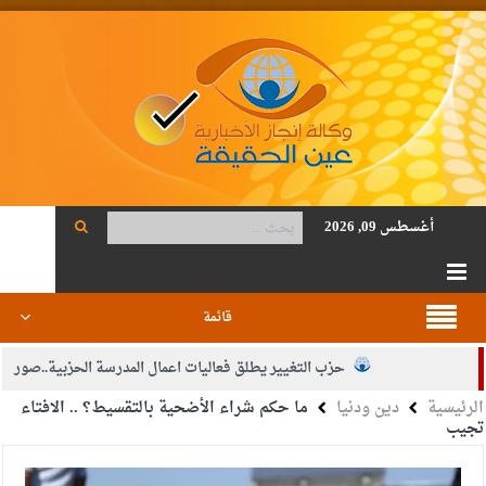
أغسطس 09, 2026
قائمة
حزب التغيير يطلق فعاليات اعمال المدرسة الحزبية..صور
الرئيسية
دين ودنيا
ما حكم شراء الأضحية بالتقسيط؟ .. الافتاء
الجيش يفتح باب التجنيد لحملة البكالوريوس في الحقوق والقانون
تجيب
بيان اجتماع عمّان:دعم الوصاية الهاشمية التاريخية على المقدسات