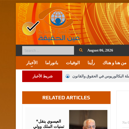
August 06, 2026
من هنا و هناك
رأينا
الوفيات
بانوراما
الأخبار
ملة البكالوريوس في الحقوق والقانون
شريط الأخبار
RELATED ARTICLES
لنواب على شراكة فاعلة مع الإعلام
لملك يلتقي مجموعة من رفاق السلاح
August
06,
2026
فريحات.. مبارك وبكم تزهو المناصب
*العيسوي ينقل
No 
تمنيات الملك وولي