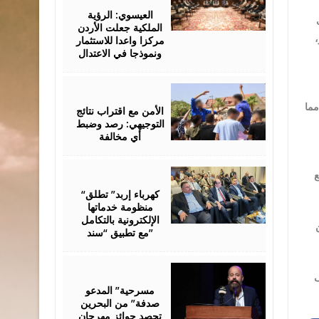
06,
2026
العيسوي: الرؤية
الملكية جعلت الأردن
مركزا واعدا للاستثمار
،
ونموذجا في الاعتدال
August
06,
2026
مما
الأمن مع اقتراب نتائج
التوجيهي: رصد وضبط
أي مخالفة
August
ع
06,
2026
“كهرباء إربد” تطلق
منظومة خدماتها
الإلكترونية بالتكامل
مع تطبيق “سند”
August
06,
ف
2026
مسرحية” المدعو
صدفة” من البحرين
تحصد جوائز مهرجان