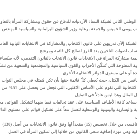
الوطني الثاني لشبكة النساء الأردنيات للدفاع عن حقوق ومشاركة المرأة بالتعاو
تخاب يومي الخميس والجمعة برعاية وزير الشؤون البرلمانية والسياسية المهندس
في فعاليته 120 سيدة من اعضاء الشبكة إلأى تدريبهن على قانون الانتخاب, والمشاركة في الانتخابات النيابية العا
 مشاركة المراة في الانتخابات قانون الانتخاب بالقانون التقدمي، لأنه سيُساع
ية المفتوحة التي تُمكّن الأحزاب والقوى السياسية والمجتمعية والشعبية من تش
تنافس بين الكتل، حيث يُعطي كلّ قائمة حقها بأن تكن مُمثله في مجلس النواب ب
الأصوات الذي تحصل عليه في الانتخابات وهذا بعكس الأنظمة الانتخابية التي تقوم على الأساس الاغلبي، التي تجعل من يحصل على 51% من
ة يساعد كافة الأطياف السياسية على عقد تحالفات فيما بينهما لتشكيل القوائم، مض
مية واليسارية واليمينية والوسطية لتعمل معاً على تشكيل قوائم على مستوى الدائ
واعتبر أن ما يثلج الصدر بأنه سيكون للمرأة دور الواسع في المنافسه، من خلال تخصيص (15) مقعداً لها وفق قانون الانتخابات من أصل (130)
مكانية أن تُنافس على الـ (115) مقعداً المُتبقية وهي ميزة إضافية سعى القانون من خلالها إلى تمكين المرأة في العمل