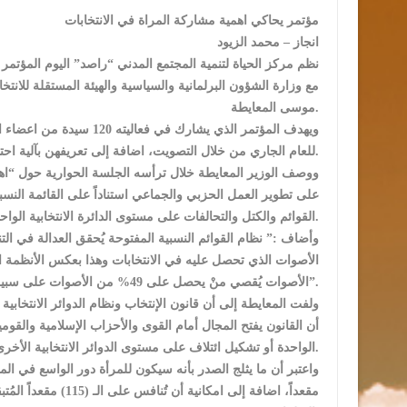
مؤتمر يحاكي اهمية مشاركة المراة في الانتخابات
انجاز – محمد الزيود
نظم مركز الحياة لتنمية المجتمع المدني “راصد” اليوم المؤتمر 
مع وزارة الشؤون البرلمانية والسياسية والهيئة المستقلة للان
موسى المعايطة.
ويهدف المؤتمر الذي يشارك 
للعام الجاري من خلال التصويت، اضافة إلى تعريفهن بآلية احتساب اصوات الناخبين بعد الفرز لصالح كل قائمة ومرشح.
ووصف الوزير المعايطة خلال ترأسه الجلسة الحوارية حول “اهمية
على تطوير العمل الحزبي والجماعي استناداً على القائمة النسب
القوائم والكتل والتحالفات على مستوى الدائرة الانتخابية الواحدة أو على مستوى الدوائر الانتخابية الأخرى.
وأضاف :” نظام القوائم النسبية المفتوحة يُحقق العدالة في ال
الأصوات يُقصي منْ يحصل على 49% من الأصوات على سبيل المثال وهذا ليس عادلاً في التمثيل”.
ولفت المعايطة إلى أن قانون الإنتخاب ونظام الدوائر الانتخابي
أن القانون يفتح المجال أمام القوى والأحزاب الإسلامية والقو
الواحدة أو تشكيل ائتلاف على مستوى الدوائر الانتخابية الأخرى.
مقعداً، اضافة إلى ا