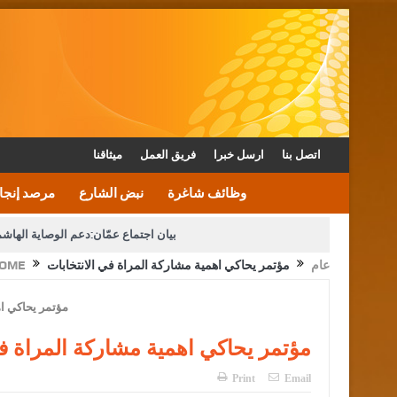
اتصل بنا
ارسل خبرا
فريق العمل
ميثاقنا
وظائف شاغرة
نبض الشارع
مرصد إنجا
بيان اجتماع عمّان:دعم الوصاية الهاش
عام
مؤتمر يحاكي اهمية مشاركة المراة في الانتخابات
OME
دعوة المكلفين بخدمة العلم (الدفعة الثالثة) إلى مراجعة م
القاضي محمود أحمد فريحات.. مبا
مؤتمر يحاكي اهمية مشاركة المراة في
Print
Email