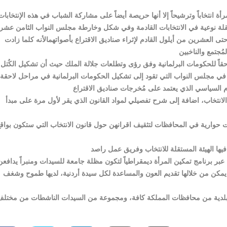
انتخاباً وترشيحاً إلا أنها حريصة أيضاً على مشاركة الشباب في هذه الإنتخابات
 نقلة نوعية في الانتخابات القادمة وفي شكل وخارطة مجلس النواب الثامن عشر
يوم حتى العشرين من أيلول القادم لإثراء صناديق الاقتراع بأصواتهمالأنه كلما زادت
لاحقاً للحكومات البرلمانية وفق رؤى وتطلعات جلالة الملك حيث أن تشكيل الكُتل
ية في مجلس النواب التي تقود إلى تشكيل الحكومات البرلمانية في مراحل لاحقة
لانتخاب، اضافة إلى شرح تفصيلي لمواد القانون الذي يقر لأول مرة على مبدأ
 حوارية في المحافظات لتثقيف اقرانهن حول قانون الانتخاب التي ستكون بواق
ر برنامج تمكين المرأة ديمقراطياً لتكون مظلة جامعة للسيدات ومنبراً يدافعن
يمكن من خلالها تقديم العون والمساعدة لكل سيدة أردنية، لديها طموح وشغف
لدية من محافظات المملكة كافة، ومجموعة من السيدات الناشطات من مختل