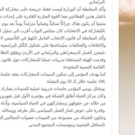
البرلماني.
وأكد المعايطة أن الوزارة ليست فقط حريصة على مشاركة المرأة 
باعتبار هذين القطاعين هما القوة الضاربة القادرة على إحداث
متمنيا أن يكون هناك حِراكاً نسائياً وشبابياً متزايداً يوماً بعد 
المُشاركة في الانتخابات كان مجلس النواب أقرب الى تمثيل المُجتمع والناخبين.
وأكد المعايطة أن قانون الانتخاب العامل المُهمّ في التأسيس 
والائتلافات والتحالفات سيُساعدها على تشكيل الكُتل البرامج
سُيعزز العمل الديمقراطي والبرلماني في الأردن ويقوّي النظام السياسي الذي يعتمد على مُخرجات صناديق الاقتراع.
وقدمت الهيئة المستقلة تدريبات عمليا للمشاركات حول قانون ا
القائمة النسبية المفتوحة.
كما يهدف المؤتمر إلى تمكين السيدات المشاركات بعقد جلسات
100 جلسة خلال الـ 50 يوم المقبلة.
ويتخلل يومي المؤتمر جلسات تدريبية عملية للسيدات يشارك فيها الهيئة المستقلة للانتخاب وفريق عمل راصد.
وكان مركز الحياة أطلق الشبكة في مؤتمره الأول قبل شهرين عب
من خلاله عن حقوقهن ومشاركتهن في الحياة السياسية، وأداة 
وقدرة على خوض غمار العمل السياسي بكل طرقه ووسائله.
وتتكون الشبكة من مجموعة من السيدات عضوات المجالس الب
المحافل الشعبية ومؤسسات المجتمع المدني.