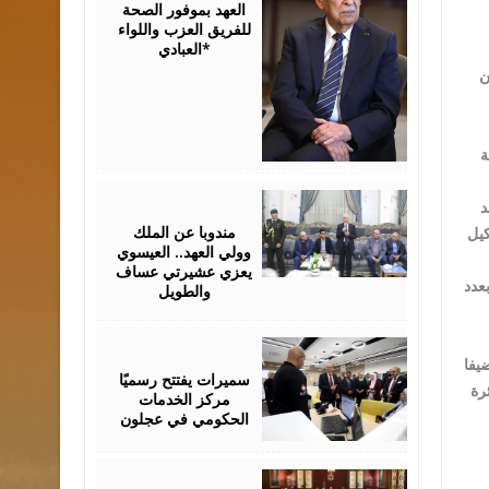
العهد بموفور الصحة
للفريق العزب واللواء
العبادي*
ن
مة
August
د
06,
2026
مندوبا عن الملك
كيل
وولي العهد.. العيسوي
يعزي عشيرتي عساف
عدد
والطويل
August
06,
يفا
2026
سميرات يفتتح رسميًا
رة
مركز الخدمات
الحكومي في عجلون
August