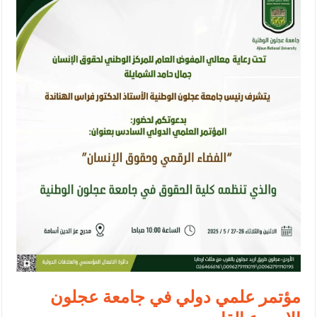
الإسلامية والمسيحية
الأمن يتلف 16 مليون حبة كبتاجون و1480 كغم مواد مخدرة
النواب يقر مشروع تعديل قانون الملكية العقارية
القاضي يلتقي رؤساء تحرير الصحف اليومية ويؤكد حرص مجلس النواب
على شراكة فاعلة مع الإعلام
دعوة المكلفين بخدمة العلم (الدفعة الثالثة) إلى مراجعة منصة خدمة
العلم
الملك يلتقي مجموعة من رفاق السلاح
الملك يتلقى اتصالا هاتفيا من العاهل البحريني
القاضي محمود أحمد فريحات.. مبارك ومزيدا من التوفيق
مؤتمر علمي دولي في جامعة عجلون