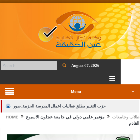
August 07, 2026
Menu
حزب التغيير يطلق فعاليات اعمال المدرسة الحزبية..صور
طلاب وجامعات
مؤتمر علمي دولي في جامعة عجلون الاسبوع
HOME
الجيش يفتح باب التجنيد لحملة البكالوريوس في الحقوق والقانون
القادم
بيان اجتماع عمّان:دعم الوصاية الهاشمية التاريخية على المقدسات