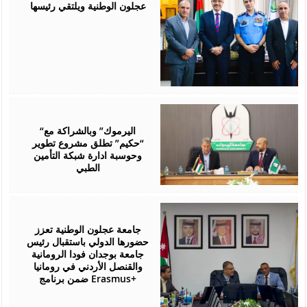
عجلون الوطنية ويلتقي رئيسها
July
28,
2026
“اليرموك” وبالشراكة مع
“حكيم” تطلق مشروع تطوير
وحوسبة ادارة شبكة التأمين
الطبي
July
27,
2026
جامعة عجلون الوطنية تعزز
حضورها الدولي باستقبال رئيس
جامعة بوجدان فودا الرومانية
والقنصل الأردني في رومانيا
ضمن برنامج Erasmus+