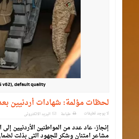
v62), default quality
لحظات مؤلمة: شهادات أردنيين بعد 
لا يوجد تعليقات
طباعة
البريد الالكترونى
إنجاز- عاد عدد من المواطنين الأردنيين إلى
مشاعر امتنان وشكر للجهود التي بذلت لضما