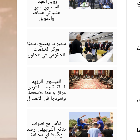
ي
وولي العهد..
العيسوي يعزي
عشيرتي عساف
والطويل
أغسطس
06,
2026
سميرات يفتتح رسميًا
ن
مركز الخدمات
الحكومي في عجلون
أغسطس
06,
2026
العيسوي: الرؤية
الملكية جعلت الأردن
مركزا واعدا للاستثمار
ونموذجا في الاعتدال
،
أغسطس
06,
2026
الأمن مع اقتراب
ا
نتائج التوجيهي: رصد
وضبط أي مخالفة