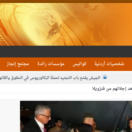
شخصيات أردنية
كواليس
مؤسسات رائدة
مجتمع إنجاز
الجيش يفتح باب التجنيد لحملة البكالوريوس في الحقوق والقانو
د إجلائهم من فنزويلا
جون و1480 كغم مواد مخدرة
بيان اجتماع عمّان:دع
 يلتقي رؤساء تحرير الصحف اليومية ويؤكد حرص مجلس النواب على شراكة فاعلة م
فيا من العاهل البحريني
الملك يلتقي مجموعة من رفاق السلاح
دعوة ال