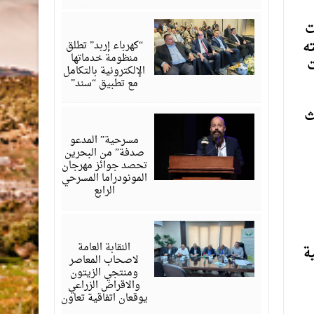
أغسطس
ت
06,
2026
ه
“كهرباء إربد” تطلق
منظومة خدماتها
ت
الإلكترونية بالتكامل
مع تطبيق “سند”
ث
أغسطس
06,
2026
مسرحية” المدعو
صدفة” من البحرين
تحصد جوائز مهرجان
المونودراما المسرحي
الرابع
أغسطس
05,
2026
النقابة العامة
ة
لاصحاب المعاصر
ومنتجي الزيتون
والاقراض الزراعي
يوقعان اتفاقية تعاون