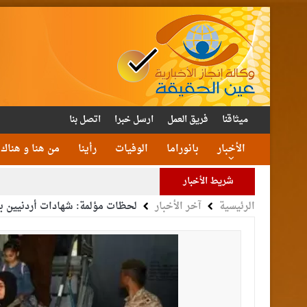
ميثاقنا
فريق العمل
ارسل خبرا
اتصل بنا
الأخبار
بانوراما
الوفيات
رأينا
من هنا و هناك
شريط الأخبار
الرئيسية
آخر الأخبار
لحظات مؤلمة: شهادات أردنيين بع
الأمن يتلف 16 مليون حبة كبتا
القاضي
الملك يتلقى اتصالا هات