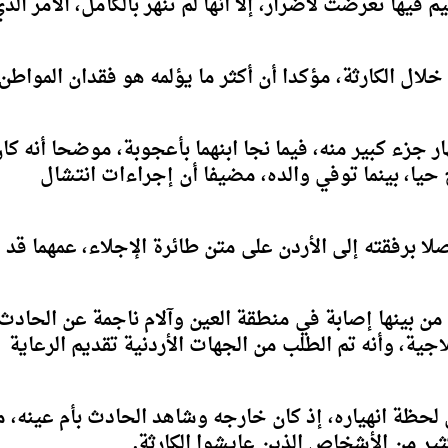
 فيها تعرضت لأضرار، إلا أنها لم تنهر بالكامل، الأمر الذ
لال الكارثة، مؤكدا أن أكثر ما يؤلمه هو فقدان المواطن
ان يتكون من 14 طابقا، وانهار جزء كبير منه، فيما نجا ابنهما بأعجوبة، موضحا أنه كا
 حيا، بينما توفي والده، مضيفا أن إجراءات انتشال
 برفقته إلى الأردن على متن طائرة الإجلاء، عمهما قد
 بينها إصابة في منطقة العين وآلام ناجمة عن الحادث
جية، وأنه تم الطلب من الجهات الأردنية تقديم الرعاية
حظة انهياره، إذ كان خارجه وشاهد الحادث بأم عينه، م
ر من الأشخاص الذين عايشوا الكارثة.