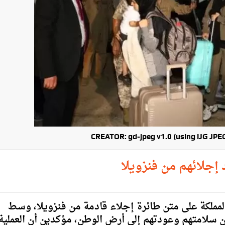
CREATOR: gd-jpeg v1.0 (using IJG JPEG 
إجلائهم من فنزويلا
 المملكة على متن طائرة إجلاء قادمة من فنزويلا، وسط
ن سلامتهم وعودتهم إلى أرض الوطن، مؤكدين أن العملية