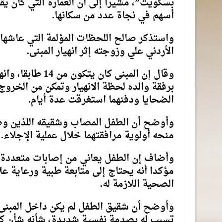
بسكويت”، مشيرا إلى أن العمارة التي كان يقيم
أسهم في نجاة عدد من سكانها.
واستذكر صالح اللحظات المؤلمة التي عاشها خ
الأردني علي وزوجته إثر انهيار المبنى.
وقال إن المبنى ك
برفقة والده لحظة الانهيار وتمكن من الخروج
الضحايا ودفنهما استغرقت عدة أيام.
وأوضح أن الطفل المصاب وشقيقه اللذين وصلا
منحه أولوية مرافقتهما خلال عملية الإجلاء.
وأضاف إن الطفل يعاني من إصابات متعددة من
مؤكدا أنه يحتاج إلى متابعة طبية ورعاية علا
الصحية اللازمة له.
وأوضح أن شقيق الطفل لم يكن داخل المبنى ل
تسبب له بصدمة نفسية شديدة، شأنه شأن كثي