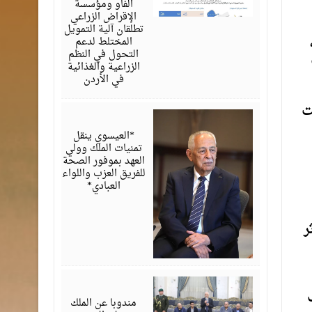
الفاو ومؤسسة
الإقراض الزراعي
تطلقان آلية التمويل
المختلط لدعم
التحول في النظم
الزراعية والغذائية
في الأردن
ت
أغسطس
06,
2026
*العيسوي ينقل
تمنيات الملك وولي
العهد بموفور الصحة
للفريق العزب واللواء
العبادي*
ر
أغسطس
06,
2026
مندوبا عن الملك