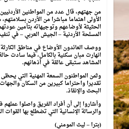
من جهتهم، قال عدد من المواطنين الأردنيين 
الأولى اهتماما مباشرا من الأردن بسلامتهم، 
الحثيثة لأوضاعهم وتوجيهاته بتأمين عودتهم 
المسلحة الأردنية – الجيش العربي – في تنفيذ
ووصف العائدون الأوضاع في مناطق الكارثة 
انهارت مبان سكنية بالكامل، فيما سادت حال
المشاهد ستبقى عالقة في أذهانهم.
وثمن المواطنون السمعة المهنية التي يحظى به
تقديرا واحتراما كبيرين من السكان والجهات 
البحث والإنقاذ.
وأشاروا إلى أن أفراد الفريق واصلوا عملهم ف
والرسالة الإنسانية التي تضطلع بها القوات ال
(بترا – ليث المومني)