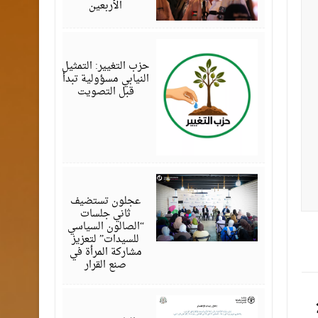
الأربعين
أغسطس
07,
2026
حزب التغيير: التمثيل
النيابي مسؤولية تبدأ
قبل التصويت
أغسطس
07,
2026
عجلون تستضيف
ثاني جلسات
“الصالون السياسي
للسيدات” لتعزيز
مشاركة المرأة في
صنع القرار
أغسطس
07,
2026