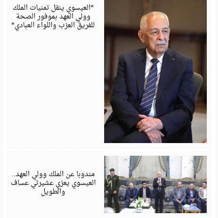
6
*العيسوي ينقل تمنيات الملك
وولي العهد بموفور الصحة
للفريق العزب واللواء العبادي*
أ
6
مندوبا عن الملك وولي العهد..
العيسوي يعزي عشيرتي عساف
والطويل