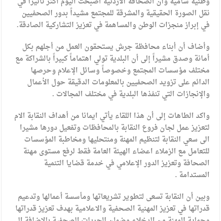
وطنية سامية وأن الصحافة الأردنية أصبحت اليوم أكثر تأثيراً في
نقل الصورة الحقيقية والمشرقة للمجتمع مشيداً بدور الصحفيين
في إبراز منجزات الوطن والمساهمة في تعزيز التشاركية الصادقة.
وأضاف أن أبناء محافظة جرش يستحقون العمل من أجلهم بكل
أمانة وصدق مشيراً إلى أن البلدية تولي اهتماماً كبيراً بالشراكة مع
مختلف مؤسسات المجتمع وخصوصاً وسائل الإعلام وحرصها
الدائم على تزويد الصحفيين بالمعلومات الدقيقة حول الأعمال
والإنجازات التي تنفذها البلدية في مختلف المجالات .
واكد الطاهات إلى أن هذا اللقاء يأتي ايمانا من أهداف النقابة الام
لتعزيز عمل لجان فروع النقابة بالمحافظات وتفعيل دورها مشيرا
الى سعي النقابة لتنظيم المهنة ومنتحليها ومخاطبة المؤسسات
للتعامل مع الزملاء اعضاء الهيئة العامة فقط لرفع مستوى مهنة
الصحافة وتعزيز الدور الإعلامي في خدمة قضايا التنمية
المستدامة .
وبين أن النقابة تسعى لتطوير تشريعاتها ومأسسة أعمالها وتدعيم
قدراتها في تعزيز المهنية الصحفية والاعلامية بهدف تعزيز قدراتها
وحماية المهنة من الدخلاء وضمان الحريات الصحفية بالإضافة الى