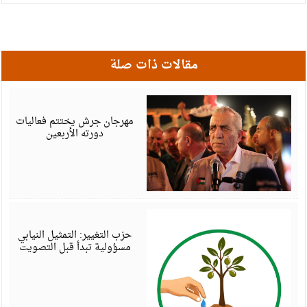
مقالات ذات صلة
أ
6
مهرجان جرش يختتم فعاليات
دورته الأربعين
أ
6
حزب التغيير: التمثيل النيابي
مسؤولية تبدأ قبل التصويت