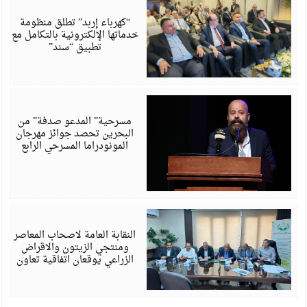
أ
6
“كهرباء إربد” تطلق منظومة
خدماتها الإلكترونية بالتكامل مع
تطبيق “سند”
أ
6
مسرحية” المدعو صدفة” من
البحرين تحصد جوائز مهرجان
المونودراما المسرحي الرابع
أ
6
النقابة العامة لاصحاب المعاصر
ومنتجي الزيتون والاقراض
الزراعي يوقعان اتفاقية تعاون