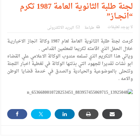
الإسلامية والمسيحية
لجنة طلبة الثانوية العامة 1987 تكرم
“انجــاز”
الأمن يتلف 16 مليون حبة كبتاجون و1480 كغم مواد مخدرة
النواب يقر مشروع تعديل قانون الملكية العقارية
لا يوجد تعليقات
طباعة
البريد الالكترونى
القاضي يلتقي رؤساء تحرير الصحف اليومية ويؤكد حرص مجلس
كرمت لجنة طلبة الثانوية العامة لعام 1987 وكالة انجاز الاخباريــة
خلال الحفل الذي اقامته تكريما للمعلمين القدامى .
النواب على شراكة فاعلة مع الإعلام
وياتي هذا التكريم الذي تسلمه مندوب الوكالة الاعلامي علي القضاه
دعوة المكلفين بخدمة العلم (الدفعة الثالثة) إلى مراجعة منصة خدمة
ابو نشات تقديرا للجهود التي بذلتها الوكالة في تغطية اخبار اللجنة
وتتحلى بالموضوعية والحيادية والصدق في خدمة قضايا الوطن
العلم
والامه .
الملك يلتقي مجموعة من رفاق السلاح
الملك يتلقى اتصالا هاتفيا من العاهل البحريني
القاضي محمود أحمد فريحات.. مبارك ومزيدا من التوفيق