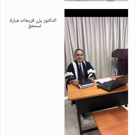
ي
6
الدكتور يزن فريحات مبارك
تستحق ..