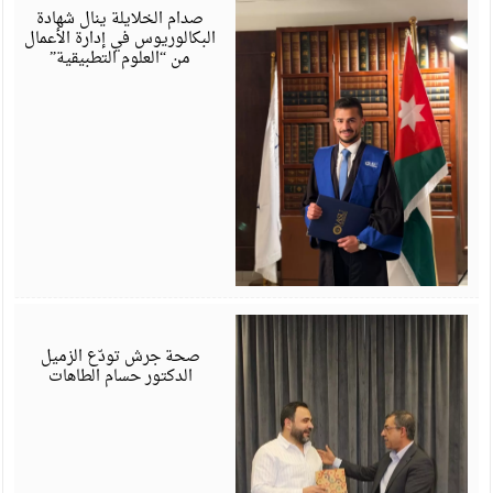
6
صدام الخلايلة ينال شهادة
البكالوريوس في إدارة الأعمال
من “العلوم التطبيقية”
ي
6
صحة جرش تودّع الزميل
الدكتور حسام الطاهات