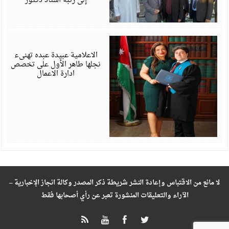
إلى رتبة أستاذ دكتور
ي
6
الاعلامية عبيدة عبده تهنىء
نجلها طاهر الأول على تخصص
ادارة الاعمال
لا مانع من الاقتباس وإعادة النشر شريطة ذكر المصدر وكالة انجاز الإخبارية –
الآراء والتعليقات المنشورة تعبر عن رأي أصحابها فقط