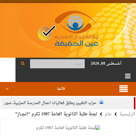
أغسطس 08, 2026
قائمة
حزب التغيير يطلق فعاليات اعمال المدرسة الحزبية..صور
الرئيسية
عام
لجنة طلبة الثانوية العامة 1987 تكرم “انجــاز”
الجيش يفتح باب التجنيد لحملة البكالوريوس في الحقوق والقانون
بيان اجتماع عمّان:دعم الوصاية الهاشمية التاريخية على المقدسات