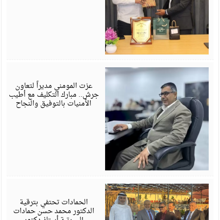
ي
6
عزت المومني مديراً لتعاون
جرش.. مبارك التكليف مع أطيب
الأمنيات بالتوفيق والنجاح
ي
6
الحمادات تحتفي بترقية
الدكتور محمد حسن حمادات