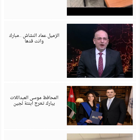
ي
6
الزميل عماد النشاش ..مبارك
وانت قدها
ي
6
المحافظ موسى العبداللات
يبارك تخرج ابنتة لجين
ي