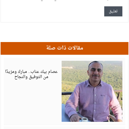
مقالات ذات صلة
أ
6
عصام بيك عناب.. مبارك ومزيدًا
من التوفيق والنجاح