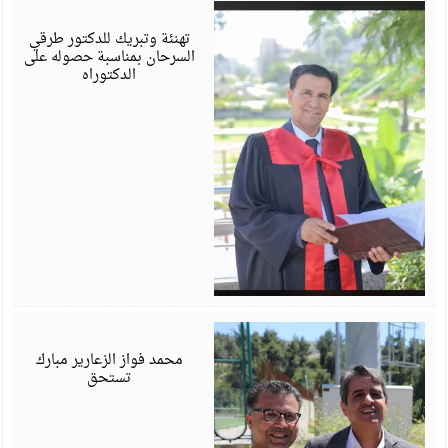
أ
6
تهنئة وتبريك للدكتور طرقي
السرحان بمناسبة حصوله على
الدكتوراه
أ
6
محمد فواز الزعارير مبارك
تستحق