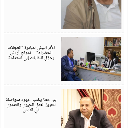
م
6
الأثر البيئي لمبادرة “العجلات
الخضراء”… نموذج أردني
يحوّل النفايات إلى استدامة
م
6
بني عطا يكتب :جهود متواصلة
لتعزيز العمل الخيري والتنموي
في الأردن