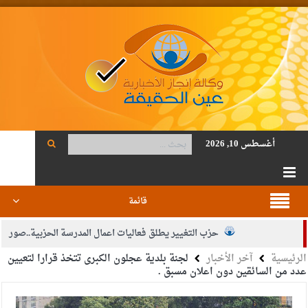
أغسطس 10, 2026
قائمة
حزب التغيير يطلق فعاليات اعمال المدرسة الحزبية..صور
الرئيسية
آخر الأخبار
لجنة بلدية عجلون الكبرى تتخذ قرارا لتعيين
الجيش يفتح باب التجنيد لحملة البكالوريوس في الحقوق والقانون
عدد من السائقين دون اعلان مسبق .
بيان اجتماع عمّان:دعم الوصاية الهاشمية التاريخية على المقدسات