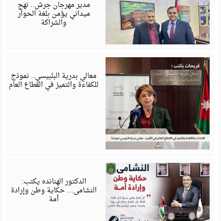
6
مدير مهرجان جرش.. نهج
ميداني يؤمن بلغة الحوار
والشراكة
ي
6
معالي بدرية البلبيسي.. نموذج
للكفاءة والتميز في القطاع العام
ي
6
الدكتور الهنانده يكتب:
النشامى… حكاية وطن وإرادة
أمة