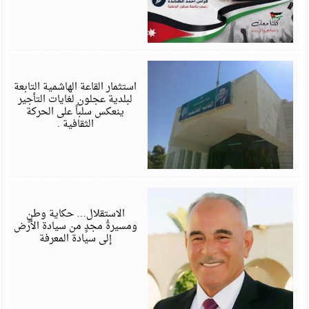
ي
6
استثمار القاعة الهاشمية التابعة
لبلدية عجلون لغايات التأجير
ينعكس سلباً على الحركة
الثقافية .
م
6
الاستقلال… حكاية وطنٍ
ومسيرةُ مجدٍ من سيادة الأرض
إلى سيادة المعرفة