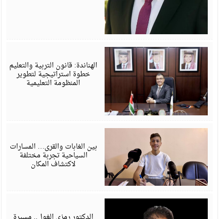
م
6
الهناندة: قانون التربية والتعليم
خطوة استراتيجية لتطوير
المنظومة التعليمية
م
6
بين الغابات والقرى… المسارات
السياحية تجربة مختلفة
لاكتشاف المكان
م
6
الدكتور رمزي الغول.. مسيرة