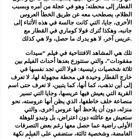
القطار إلى محطته؛ وهو في عجلة من أمره وبسبب
الظلام، يصطحب معه عن طريق الخطأ العروس
الأخرى، جايا، التي كانت جالسة في هذه الأثناء إلى
جانبه، وهكذا تُترك فولا كوماري في القطار مع
عريس آخر، لا هو يدرك ما حصل، ولا هي كذلك.
تلك هي المشاهد الافتتاحية في فيلم “سيدات
مفقودات”، والتي ستتوزع بعدها أحداث الفيلم بين
ثلاثة شخصيات رئيسية: فولا التي تجد نفسها في
خارج القطار وحيدة في محطة مجهولة لها، لا تعرف
إلى أين تذهب، كما أنها، كما يتبين، لا تعرف حتى اسم
القرية التي يعيش فيها عريسها، وجايا التي تسير
منصاعة خلف خاطفها، الذي يظن أنها عروسته، نحو
منزله، دون أن يلاحظ أنها عروس أخرى، والتي
ستعيش مع عائلته دون اعتراض، بل وتبدو للوهلة
الأولى راضية عما حصل معها رغم بعض التصرفات
الغامضة، وشخصية ثالثة، ستضفي على الفيلم نكهة