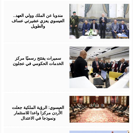
August
06,
2026
مندوبا عن الملك وولي العهد..
العيسوي يعزي عشيرتي عساف
والطويل
August
06,
2026
سميرات يفتتح رسميًا مركز
الخدمات الحكومي في عجلون
August
06,
2026
العيسوي: الرؤية الملكية جعلت
الأردن مركزا واعدا للاستثمار
ونموذجا في الاعتدال
August