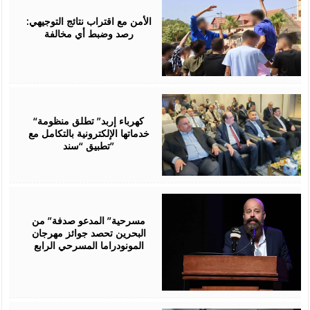
06,
2026
الأمن مع اقتراب نتائج التوجيهي:
رصد وضبط أي مخالفة
August
06,
2026
“كهرباء إربد” تطلق منظومة
خدماتها الإلكترونية بالتكامل مع
تطبيق “سند”
August
06,
2026
مسرحية” المدعو صدفة” من
البحرين تحصد جوائز مهرجان
المونودراما المسرحي الرابع