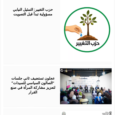
August
07,
2026
حزب التغيير: التمثيل النيابي
مسؤولية تبدأ قبل التصويت
August
07,
2026
عجلون تستضيف ثاني جلسات
“الصالون السياسي للسيدات”
لتعزيز مشاركة المرأة في صنع
القرار
August