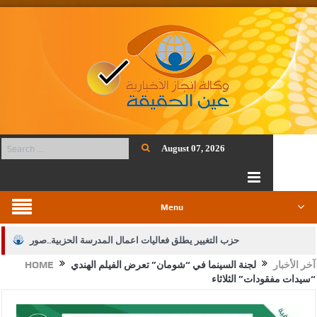
August 07, 2026
Menu
حزب التغيير يطلق فعاليات اعمال المدرسة الحزبية..صور
آخر الأخبار
لجنة السينما في “شومان” تعرض الفيلم الهندي
HOME
الجيش يفتح باب التجنيد لحملة البكالوريوس في الحقوق والقانون
“سيدات مفقودات” الثلاثاء
بيان اجتماع عمّان:دعم الوصاية الهاشمية التاريخية على المقدسات