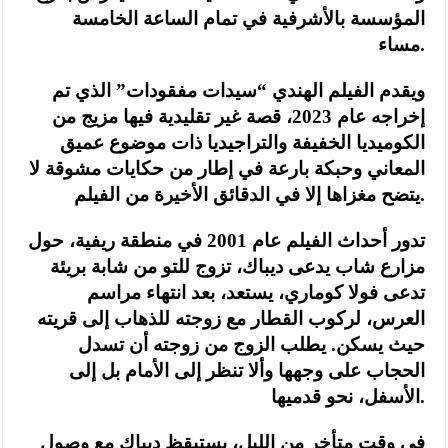
المؤسسة بالأشرفية في تمام الساعة الخامسة
مساء.
ويقدم الفيلم الهندي “سيدات مفقودات” الذي تم
إخراجه عام 2023، قصة غير تقليدية فيها مزيج من
الكوميديا الخفيفة والتراجيديا ذات موضوع عميق
المعاني وحبكة بارعة في إطار من حكايات مشوقة لا
يتضح مغزاها إلا في الدقائق الأخيرة من الفيلم.
تدور أحداث الفيلم عام 2001 في منطقة ريفية، حول
مزارع شاب يدعى ديباك، تزوج للتو من شابة بريئة
تدعى فولا كوماري، يستعد، بعد انتهاء مراسم
العرس، لركوب القطار مع زوجته للذهاب إلى قريته
حيث يسكن. يطلب الزوج من زوجته أن تسدل
الحجاب على وجهها وألا تنظر إلى الأمام بل إلى
الأسفل، نحو قدميها.
في وقت متأخر من الليل، يستيقظ ديباك مع وصول