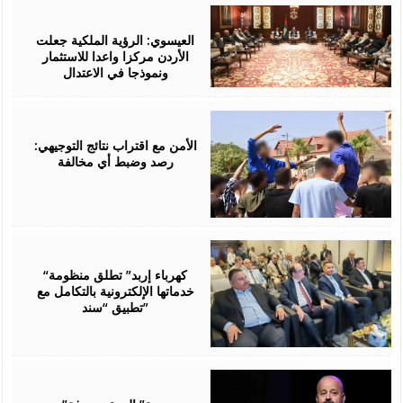
August
06,
2026
العيسوي: الرؤية الملكية جعلت
الأردن مركزا واعدا للاستثمار
ونموذجا في الاعتدال
August
06,
2026
الأمن مع اقتراب نتائج التوجيهي:
رصد وضبط أي مخالفة
August
06,
2026
“كهرباء إربد” تطلق منظومة
خدماتها الإلكترونية بالتكامل مع
تطبيق “سند”
August
06,
2026