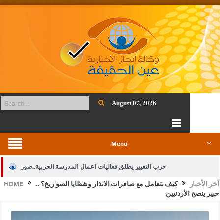
August 07, 2026
Menu
حزب التغيير يطلق فعاليات اعمال المدرسة الحزبية..صور
آخر الأخبار
كيف نتعامل مع صافرات الانذار وشظايا الصواريخ؟ ..
HOME
الجيش يفتح باب التجنيد لحملة البكالوريوس في الحقوق والقانون
خبير ينصح الأردنيين
بيان اجتماع عمّان:دعم الوصاية الهاشمية التاريخية على المقدسات