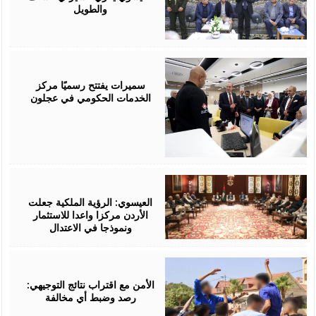
والطويل
August
06,
2026
سميرات يفتتح رسميًا مركز
الخدمات الحكومي في عجلون
August
06,
2026
العيسوي: الرؤية الملكية جعلت
الأردن مركزا واعدا للاستثمار
ونموذجا في الاعتدال
August
06,
2026
الأمن مع اقتراب نتائج التوجيهي:
رصد وضبط أي مخالفة