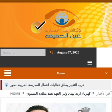
August 07, 2026
Menu
حزب التغيير يطلق فعاليات اعمال المدرسة الحزبية..صور
آخر الأخبار
كهرباء اربد تهنئ ولي العهد بعيد ميلاده الميمون
HOME
الجيش يفتح باب التجنيد لحملة البكالوريوس في الحقوق والقانون
بيان اجتماع عمّان:دعم الوصاية الهاشمية التاريخية على المقدسات