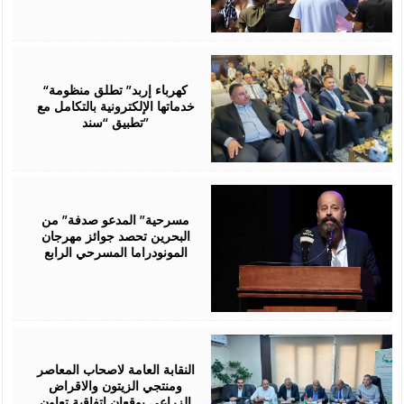
August
06,
2026
“كهرباء إربد” تطلق منظومة
خدماتها الإلكترونية بالتكامل مع
تطبيق “سند”
August
06,
2026
مسرحية” المدعو صدفة” من
البحرين تحصد جوائز مهرجان
المونودراما المسرحي الرابع
August
05,
2026
النقابة العامة لاصحاب المعاصر
ومنتجي الزيتون والاقراض
الزراعي يوقعان اتفاقية تعاون