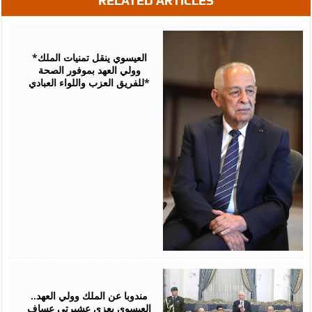
RELATED ARTICLES
August
06,
2026
*العيسوي ينقل تمنيات الملك
وولي العهد بموفور الصحة
للفريق العزب واللواء العبادي*
August
06,
2026
مندوبا عن الملك وولي العهد..
العيسوي يعزي عشيرتي عساف