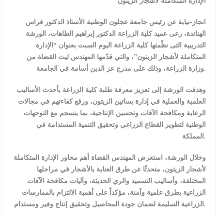
الإدارة المتكاملة لأشجار الزيتون
انجاز-نيابة عن رئيس جامعة عجلون الوطنية الأستاذ الدكتور فراس
الهناندة، رعى عميد كلية الزراعة الدكتور إبراهيم الطاهات، الورشة
التدريبية التى نظّمتها كلية الزراعة اليوم السبت بعنوان “الإدارة
المتكاملة لأشجار الزيتون”، والتي قدّمها المهندس ليث القضاة من
وزارة الزراعة، وذلك على مدرج عز الدين أسامة في الجامعة.
وهدفت الورشة إلى تعزيز معرفة طلبة كلية الزراعة بأحدث الأساليب
العلمية والعملية في إدارة بساتين الزيتون، ورفع كفاءتهم في مجالات
الرعاية ومكافحة الآفات وتحسين الإنتاجية، بما ينسجم مع التوجهات
الوطنية لتطوير القطاع الزراعي وتحقيق التنمية المستدامة في
المملكة.
وخلال الورشة، استعرض المهندس القضاة أهم محاور الإدارة المتكاملة
لأشجار الزيتون، متحدثًا عن طرق العناية بالأشجار في مراحلها
المختلفة، وأساليب التسميد والري الحديثة، وآليات مكافحة الآفات
الزراعية بطرق علمية وآمنة، مؤكداً على أهمية الالتزام بالممارسات
الزراعية السليمة لضمان جودة المحاصيل وتحقيق إنتاج وفير ومستدام.