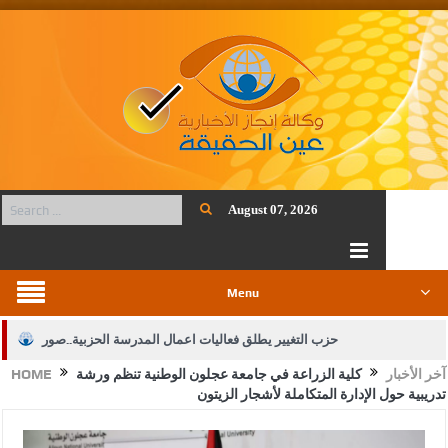
August 07, 2026
Menu
حزب التغيير يطلق فعاليات اعمال المدرسة الحزبية..صور
آخر الأخبار
كلية الزراعة في جامعة عجلون الوطنية تنظم ورشة
HOME
الجيش يفتح باب التجنيد لحملة البكالوريوس في الحقوق والقانون
تدريبية حول الإدارة المتكاملة لأشجار الزيتون
بيان اجتماع عمّان:دعم الوصاية الهاشمية التاريخية على المقدسات