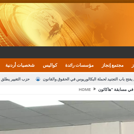
ز
مجتمع إنجاز
مؤسسات رائدة
كواليس
شخصيات أردنية
يفتح باب التجنيد لحملة البكالوريوس في الحقوق والقانون
حزب التغيير يطلق 
في مسابقة “هاكاثون
HOME
بيان اجتماع عمّان:دعم الوصاية الهاشمية التاريخي
ف اليومية ويؤكد حرص مجلس النواب على شراكة فاعلة مع الإعلام
النواب يقر
الملك يلتقي مجموعة من رفاق السلاح
دعوة المكلفين بخدمة العلم (الدفعة 
القاضي محمود أحمد