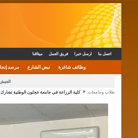
اتصل بنا
ارسل خبرا
فريق العمل
ميثاقنا
وظائف شاغرة
نبض الشارع
مرصد إنجا
الجيش 
طلاب وجامعات
كلية الزراعة في جامعة عجلون الوطنية تشارك 
الأمن يتلف 16 مليون حبة كبتاجون و1480 كغم مواد مخدرة
القاضي يلتقي رؤساء تحرير الصح
الملك يتلقى اتصالا هاتفيا من العاهل البحريني