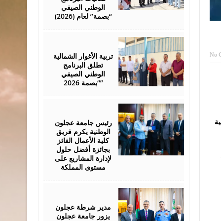
الوطني الصيفي
“بصمة” لعام (2026)
August
01,
2026
No 
تربية الأغوار الشمالية
تطلق البرنامج
الوطني الصيفي
“بصمة 2026”
July
29,
2026
رئيس جامعة عجلون
ية
الوطنية يكرم فريق
كلية الأعمال الفائز
بجائزة أفضل حلول
لإدارة المشاريع على
مستوى المملكة
July
28,
2026
مدير شرطة عجلون
يزور جامعة عجلون