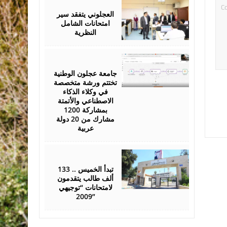
26,
2026
العجلوني يتفقد سير
امتحانات الشامل
النظرية
July
25,
2026
جامعة عجلون الوطنية
تختتم ورشة متخصصة
في وكلاء الذكاء
الاصطناعي والأتمتة
بمشاركة 1200
مشارك من 20 دولة
عربية
July
22,
2026
تبدأ الخميس .. 133
ألف طالب يتقدمون
لامتحانات “توجيهي
2009”