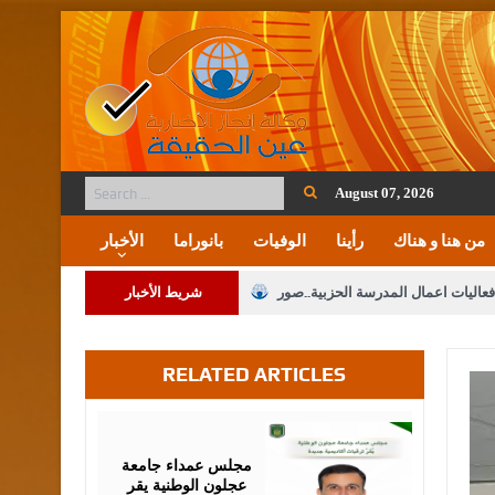
August 07, 2026
من هنا و هناك
رأينا
الوفيات
بانوراما
الأخبار
فعاليات اعمال المدرسة الحزبية..صور
شريط الأخبار
ة على المقدسات الإسلامية والمسيحية
RELATED ARTICLES
 مشروع تعديل قانون الملكية العقارية
الثالثة) إلى مراجعة منصة خدمة العلم
August
05,
2026
 فريحات.. مبارك ومزيدا من التوفيق
مجلس عمداء جامعة
عجلون الوطنية يقر