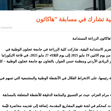
ية تشارك في مسابقة “هاكاثون
Comments
إنجاز –ضمن رؤية الجامعة الرامية إلى دعم الابتكار الزراعي وتعزيز الاستدامة البيئية، شاركت كلية الزراعة في جامعة عجلون الوطنية في
مسابقة “هاكاثون الزراعة المستدامة”، التي نُظّمت في الفترة من يوم الاثنين 19 مايو 2025 إلى يوم الثلاثاء 27 مايو 2025، في قاعة الايكوراما
 الريادي الأردني ومنظمة حسن الجوار، بالتعاون مع جامعة عجلون الوطنية – كل
رئيسها، على الانخراط الفعّال في الأنشطة الوطنية والمجتمعية التي تسهم في
دث كمحكم في لجنة تقييم المشاريع المقدمة، إضافة إلى تقديمه محاضرة قيّمة