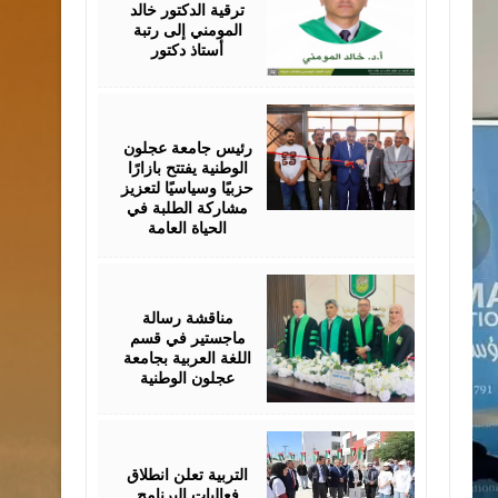
ترقية الدكتور خالد
المومني إلى رتبة
أستاذ دكتور
August
02,
2026
رئيس جامعة عجلون
الوطنية يفتتح بازارًا
حزبيًا وسياسيًا لتعزيز
مشاركة الطلبة في
الحياة العامة
August
01,
2026
مناقشة رسالة
ماجستير في قسم
اللغة العربية بجامعة
عجلون الوطنية
August
01,
2026
التربية تعلن انطلاق
فعاليات البرنامج