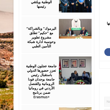
الوطنية ويلتقي
رئيسها
July
ها
28,
2026
“اليرموك” وبالشراكة
مع “حكيم” تطلق
مشروع تطوير
وحوسبة ادارة شبكة
التأمين الطبي
July
27,
2026
جامعة عجلون الوطنية
تعزز حضورها الدولي
باستقبال رئيس
جامعة بوجدان فودا
الرومانية والقنصل
الأردني في رومانيا
ضمن برنامج
Erasmus+
July