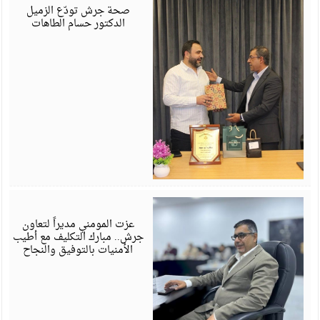
6
صحة جرش تودّع الزميل
الدكتور حسام الطاهات
ي
6
عزت المومني مديراً لتعاون
جرش.. مبارك التكليف مع أطيب
الأمنيات بالتوفيق والنجاح