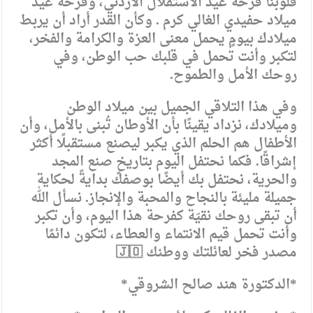
قلوبنا فرحة عيد الاستقلال الأردني، وفرحة عيد
ميلاد حفيدي الغالي كرم . وكأن القدر أراد أن يربط
ميلادك بيومٍ يحمل معنى العزة والكرامة والفخر،
لتكبر وأنت تحمل في قلبك حب الوطن، وفي
روحك الأمل والطموح.
وفي هذا التلاقي الجميل بين ميلاد الوطن
وميلادك، نزداد يقينًا بأن الأوطان تُبنى بالأمل، وأن
الأطفال هم الحلم الذي يكبر ليصنع مستقبلًا أكثر
إشراقًا. فكما نحتفل اليوم بتاريخٍ صنع المجد
والحرية، نحتفل بك أيضًا بوصفك بدايةً لحكاية
جميلة مليئة بالنجاح والمحبة والإنجاز. نسأل الله
أن تبقى روحك نقيّة كفرحة هذا اليوم، وأن تكبر
وأنت تحمل قيم الانتماء والعطاء، لتكون دائمًا
مصدر فخر لعائلتك ووطنك 🇯🇴
*الدكتورة هند صالح الشروقي*