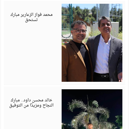
أ
6
محمد فواز الزعارير مبارك
تستحق
ي
6
خالد محسن داود.. مبارك
النجاح ومزيدًا من التوفيق