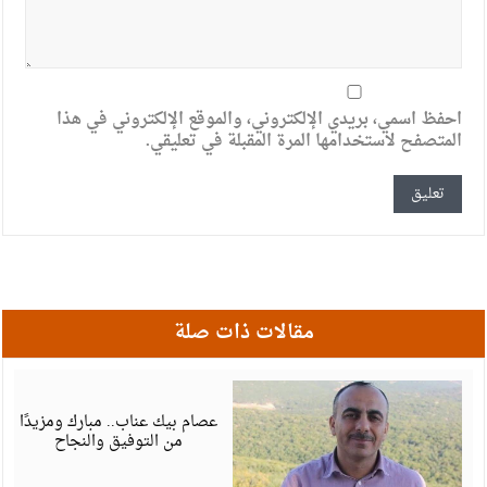
احفظ اسمي، بريدي الإلكتروني، والموقع الإلكتروني في هذا
المتصفح لاستخدامها المرة المقبلة في تعليقي.
مقالات ذات صلة
أ
6
عصام بيك عناب.. مبارك ومزيدًا
من التوفيق والنجاح