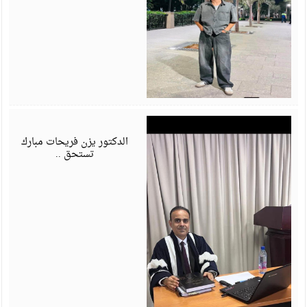
ي
6
الدكتور يزن فريحات مبارك
تستحق ..