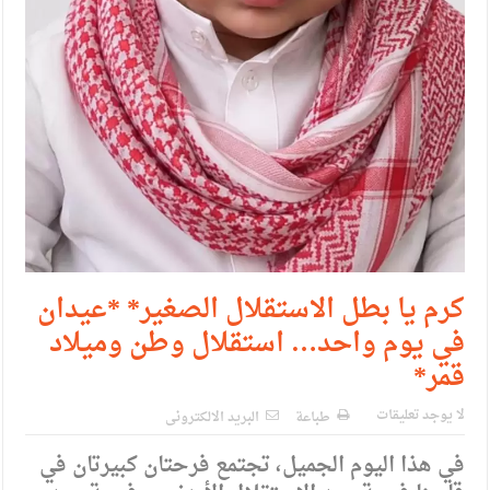
كرم يا بطل الاستقلال الصغير* *عيدان
في يوم واحد… استقلال وطن وميلاد
قمر*
لا يوجد تعليقات
طباعة
البريد الالكترونى
في هذا اليوم الجميل، تجتمع فرحتان كبيرتان في