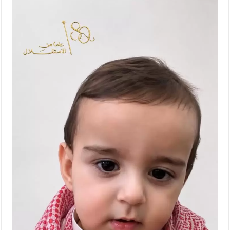
الإسلامية والمسيحية
الأمن يتلف 16 مليون حبة كبتاجون و1480 كغم مواد مخدرة
النواب يقر مشروع تعديل قانون الملكية العقارية
القاضي يلتقي رؤساء تحرير الصحف اليومية ويؤكد حرص مجلس
النواب على شراكة فاعلة مع الإعلام
دعوة المكلفين بخدمة العلم (الدفعة الثالثة) إلى مراجعة منصة خدمة
العلم
الملك يلتقي مجموعة من رفاق السلاح
الملك يتلقى اتصالا هاتفيا من العاهل البحريني
القاضي محمود أحمد فريحات.. مبارك ومزيدا من التوفيق