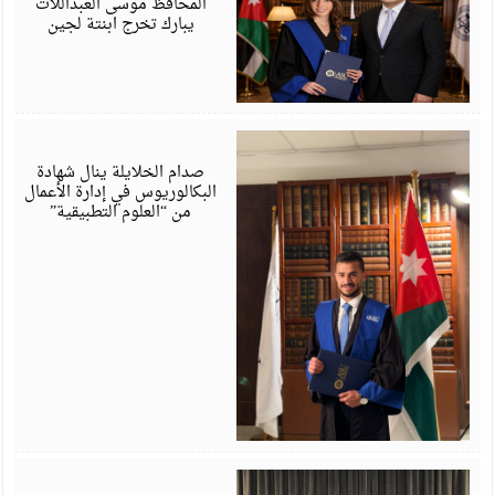
المحافظ موسى العبداللات
يبارك تخرج ابنتة لجين
ي
6
صدام الخلايلة ينال شهادة
البكالوريوس في إدارة الأعمال
من “العلوم التطبيقية”
ي