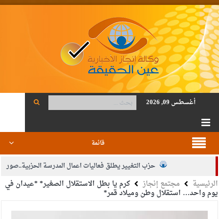
أغسطس 09, 2026
قائمة
حزب التغيير يطلق فعاليات اعمال المدرسة الحزبية..صور
الرئيسية
مجتمع إنجاز
كرم يا بطل الاستقلال الصغير* *عيدان في
الجيش يفتح باب التجنيد لحملة البكالوريوس في الحقوق والقانون
يوم واحد… استقلال وطن وميلاد قمر*
بيان اجتماع عمّان:دعم الوصاية الهاشمية التاريخية على المقدسات