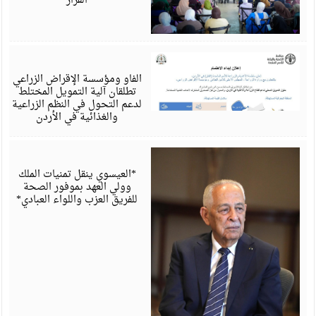
القرار
أ
6
الفاو ومؤسسة الإقراض الزراعي
تطلقان آلية التمويل المختلط
لدعم التحول في النظم الزراعية
والغذائية في الأردن
أ
6
*العيسوي ينقل تمنيات الملك
وولي العهد بموفور الصحة
للفريق العزب واللواء العبادي*