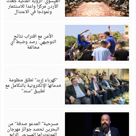
العيسوي: الرؤية الملكية جعلت
الأردن مركزا واعدا للاستثمار
ونموذجا في الاعتدال
أ
6
الأمن مع اقتراب نتائج
التوجيهي: رصد وضبط أي
مخالفة
أ
6
“كهرباء إربد” تطلق منظومة
خدماتها الإلكترونية بالتكامل مع
تطبيق “سند”
أ
6
مسرحية” المدعو صدفة” من
البحرين تحصد جوائز مهرجان
المونودراما المسرحي الرابع