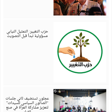
أ
6
حزب التغيير: التمثيل النيابي
مسؤولية تبدأ قبل التصويت
أ
6
عجلون تستضيف ثاني جلسات
“الصالون السياسي للسيدات”
لتعزيز مشاركة المرأة في صنع