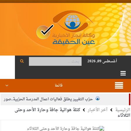
أغسطس 09, 2026
قائمة
حزب التغيير يطلق فعاليات اعمال المدرسة الحزبية..صور
الرئيسية
آخر الأخبار
كتلة هوائية جافة وحارة الأحد وحتى
الجيش يفتح باب التجنيد لحملة البكالوريوس في الحقوق والقانون
الثلاثاء
بيان اجتماع عمّان:دعم الوصاية الهاشمية التاريخية على المقدسات