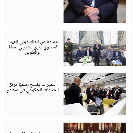
أ
6
مندوبا عن الملك وولي العهد..
العيسوي يعزي عشيرتي عساف
والطويل
أ
6
سميرات يفتتح رسميًا مركز
الخدمات الحكومي في عجلون
أ
6