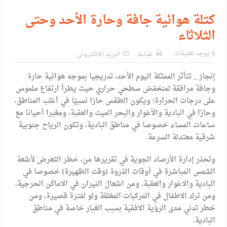
الإسلامية والمسيحية
كتلة هوائية جافة وحارة الأحد وحتى
الأمن يتلف 16 مليون حبة كبتاجون و1480 كغم مواد مخدرة
الثلاثاء
النواب يقر مشروع تعديل قانون الملكية العقارية
لا يوجد تعليقات
طباعة
البريد الالكترونى
القاضي يلتقي رؤساء تحرير الصحف اليومية ويؤكد حرص مجلس
إنجاز _ تتأثر المملكة اليوم الأحد، تدريجيا بموجه هوائية حارة
النواب على شراكة فاعلة مع الإعلام
وجافة مرافقة لمنخفض سطحي حراري حيث يطرأ ارتفاع ملموس
دعوة المكلفين بخدمة العلم (الدفعة الثالثة) إلى مراجعة منصة خدمة
على درجات الحرارة؛ ويكون الطقس حارًا نسبيًا في أغلب المناطق،
وحارًا في البادية والأغوار والبحر الميت والعقبة، ومغبرا أحيانا مع
العلم
ساعات المساء خصوصا في مناطق البادية، وتكون الرياح جنوبية
شرقية معتدلة السرعة.
الملك يلتقي مجموعة من رفاق السلاح
الملك يتلقى اتصالا هاتفيا من العاهل البحريني
وتحذر إدارة الأرصاد الجوية في تقريرها من، خطر التعرض لأشعة
الشمس المباشرة في أوقات الذروة (وقت الظهيرة) خصوصا في
القاضي محمود أحمد فريحات.. مبارك ومزيدا من التوفيق
البادية والاغوار والعقبة، ومن اشعال النيران في الاماكن الحرجية،
ومن ترك الاطفال في المركبات المغلقة ولو لفترة قصيرة، ومن
خطر تدني مدى الرؤية الافقية بسبب الغبار خاصة في مناطق
البادية.