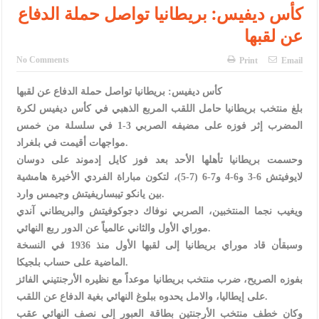
الإسلامية والمسيحية
كأس ديفيس: بريطانيا تواصل حملة الدفاع
عن لقبها
الأمن يتلف 16 مليون حبة كبتاجون و1480 كغم مواد مخدرة
النواب يقر مشروع تعديل قانون الملكية العقارية
No Comments
Print
Email
القاضي يلتقي رؤساء تحرير الصحف اليومية ويؤكد حرص مجلس النواب
كأس ديفيس: بريطانيا تواصل حملة الدفاع عن لقبها
بلغ منتخب بريطانيا حامل اللقب المربع الذهبي في كأس ديفيس لكرة
على شراكة فاعلة مع الإعلام
المضرب إثر فوزه على مضيفه الصربي 3-1 في سلسلة من خمس
دعوة المكلفين بخدمة العلم (الدفعة الثالثة) إلى مراجعة منصة خدمة
مواجهات أقيمت في بلغراد.
وحسمت بريطانيا تأهلها الأحد بعد فوز كايل إدموند على دوسان
العلم
لايوفيتش 6-3 و6-4 و7-6 (7-5)، لتكون مباراة الفردي الأخيرة هامشية
الملك يلتقي مجموعة من رفاق السلاح
بين يانكو تيبساريفيتش وجيمس وارد.
ويغيب نجما المنتخبين، الصربي نوفاك دجوكوفيتش والبريطاني آندي
الملك يتلقى اتصالا هاتفيا من العاهل البحريني
موراي الأول والثاني عالمياً عن الدور ربع النهائي.
وسبقأن قاد موراي بريطانيا إلى لقبها الأول منذ 1936 في النسخة
القاضي محمود أحمد فريحات.. مبارك ومزيدا من التوفيق
الماضية على حساب بلجيكا.
بفوزه الصريح، ضرب منتخب بريطانيا موعداً مع نظيره الأرجنتيني الفائز
على إيطاليا، والامل يحدوه ببلوغ النهائي بغية الدفاع عن اللقب.
وكان خطف منتخب الأرجنتين بطاقة العبور إلى نصف النهائي عقب