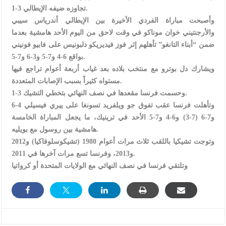
تجاوزه ضيفه الإيطالي 3-1.
وأصبحت مباراة الفردي الأخيرة بين الإيطالي أندرياس سيبي
والأرجنتيني خوان موناكو في وقت لاحق من اليوم الأحد هامشية بعدما
ضمن “أبناء التانغو” تأهلهم إثر فوز فيديريكو دلبونيس على فابيو فونيني
بواقع 6-4 و7-5 و3-6 و7-5.
ويشارك دل بوترو مع منتخب بلاده بعد غياب أربعة أعوام تراجع فيها
مستواه كثيراً بسبب الإصابات المتعددة.
وحسمت فرنسا مقعدها في نصف النهائي بتخطي التشيك 3-1.
وتأهلت فرنسا عقب تفوق جو ويلفريد تسونغا على ييري فيسيلي 4-6
و7-6 (7-3) و6-4 و7-5 الأحد في ترينيك، ما يجعل المباراة الخامسة
هامشية بين روسول مع بويليه.
وتوجت تشيكيا باللقب ثلاث مرات أعوام 1980 (تشيكوسلوفاكيا) و2012
و2013، وفرنسا تسع مرات آخرها في 2011.
وتلتقي فرنسا في نصف النهائي مع الولايات المتحدة أو كرواتيا