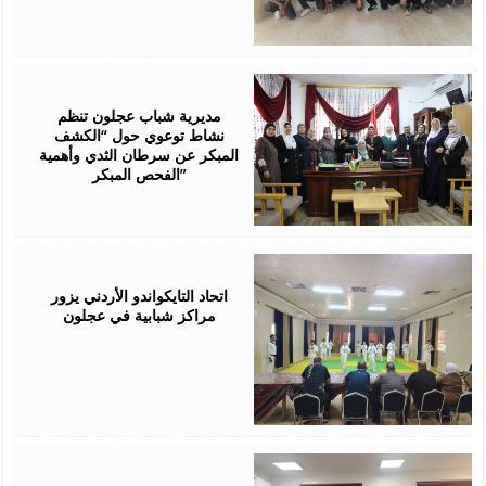
July
28,
2026
مديرية شباب عجلون تنظم
نشاط توعوي حول “الكشف
المبكر عن سرطان الثدي وأهمية
الفحص المبكر”
July
27,
2026
اتحاد التايكواندو الأردني يزور
مراكز شبابية في عجلون
July
26,