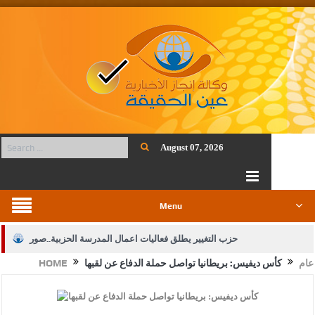
August 07, 2026
Menu
حزب التغيير يطلق فعاليات اعمال المدرسة الحزبية..صور
عام
كأس ديفيس: بريطانيا تواصل حملة الدفاع عن لقبها
HOME
الجيش يفتح باب التجنيد لحملة البكالوريوس في الحقوق والقانون
بيان اجتماع عمّان:دعم الوصاية الهاشمية التاريخية على المقدسات