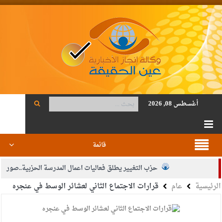
أغسطس 08, 2026
قائمة
حزب التغيير يطلق فعاليات اعمال المدرسة الحزبية..صور
الرئيسية
عام
قرارات الاجتماع الثاني لعشائر الوسط في عنجره
الجيش يفتح باب التجنيد لحملة البكالوريوس في الحقوق والقانون
بيان اجتماع عمّان:دعم الوصاية الهاشمية التاريخية على المقدسات