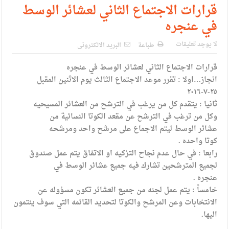
الإسلامية والمسيحية
قرارات الاجتماع الثاني لعشائر الوسط
في عنجره
الأمن يتلف 16 مليون حبة كبتاجون و1480 كغم مواد مخدرة
النواب يقر مشروع تعديل قانون الملكية العقارية
لا يوجد تعليقات
طباعة
البريد الالكترونى
القاضي يلتقي رؤساء تحرير الصحف اليومية ويؤكد حرص مجلس
قرارات الاجتماع الثاني لعشائر الوسط في عنجره
انجاز…اولا : تقرر موعد الاجتماع الثالث يوم الاثنين المقبل
النواب على شراكة فاعلة مع الإعلام
٢٥-٧-٢٠١٦
دعوة المكلفين بخدمة العلم (الدفعة الثالثة) إلى مراجعة منصة خدمة
ثانيا : يتقدم كل من يرغب في الترشح من العشائر المسيحيه
وكل من ترغب في الترشح عن مقعد الكوتا النسائية من
العلم
عشائر الوسط ليتم الاجماع على مرشح واحد ومرشحه
الملك يلتقي مجموعة من رفاق السلاح
كوتا واحده .
رابعا : في حال عدم نجاح التزكيه او الاتفاق يتم عمل صندوق
الملك يتلقى اتصالا هاتفيا من العاهل البحريني
لجميع المترشحين تشارك فيه جميع عشائر الوسط في
عنجره .
القاضي محمود أحمد فريحات.. مبارك ومزيدا من التوفيق
خامساً : يتم عمل لجنه من جميع العشائر تكون مسؤوله عن
الانتخابات وعن المرشح والكوتا لتحديد القائمه التي سوف ينتمون
اليها.