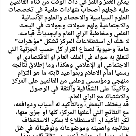
يمكن الغمز واللمز في ذات الوقت من قناة القائمين
عليه فجلهم أصحاب شهادات علمية في تخصصات
العلوم السياسية والاحصاء والعلوم الإنسانية
والاجتماعية ولهم صولات وجولات في البحث
العلمي ومخاطبة الراي العام وابجديات قياسه.
لا شك ان استطلاعات المركز تشكل “مؤشرات”
هامة وحيوية لصناع القرار كل حسب الجزئية التي
تتعلق به سواء في الملف العام او الاقتصادي او
الاجتماعي او الإعلامي وهكذا، وما إطلاق نتائجه
رسميا امام الاعلام وبمواعيد ثابته ما هو التزام
منهجي ومؤسسي وعلمي من القائمين على المركز
وتأكيدا على الشفافية والثقة في الوصول
والاشتباك مع الراي العام.
قد يختلف البعض، وبالتأكيد له أسباب ودوافعه،
مع النتائج التي أعلنها المركز، كلها او جزئ منها،
لكن الأكيد ان الاستطلاع لا يمكن الاستخفاف
بنتائجه واهميته وموضوعاته وتوقيتاته في ظل