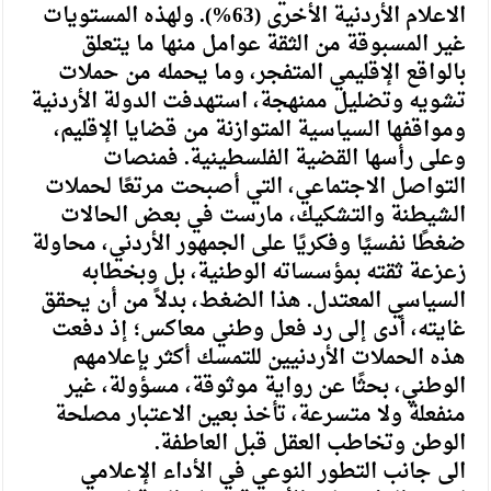
الاعلام الأردنية الأخرى (63%). ولهذه المستويات
غير المسبوقة من الثقة عوامل منها ما يتعلق
بالواقع الإقليمي المتفجر، وما يحمله من حملات
تشويه وتضليل ممنهجة، استهدفت الدولة الأردنية
ومواقفها السياسية المتوازنة من قضايا الإقليم،
وعلى رأسها القضية الفلسطينية. فمنصات
التواصل الاجتماعي، التي أصبحت مرتعًا لحملات
الشيطنة والتشكيك، مارست في بعض الحالات
ضغطًا نفسيًا وفكريًا على الجمهور الأردني، محاولة
زعزعة ثقته بمؤسساته الوطنية، بل وبخطابه
السياسي المعتدل. هذا الضغط، بدلاً من أن يحقق
غايته، أدى إلى رد فعل وطني معاكس؛ إذ دفعت
هذه الحملات الأردنيين للتمسك أكثر بإعلامهم
الوطني، بحثًا عن رواية موثوقة، مسؤولة، غير
منفعلة ولا متسرعة، تأخذ بعين الاعتبار مصلحة
الوطن وتخاطب العقل قبل العاطفة.
الى جانب التطور النوعي في الأداء الإعلامي