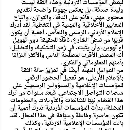
لبعض المؤسسات الأردنية وهذه الثقة ليست
وليدة صدفة، بل يعكس جهودًا واضحة لتقديم
محتوى مهني، قائم على الدقة، والتوازن، واتباع
المعايير الأخلاقية والمهنية في التغطية. لقد أدرك
الإعلام الأردني، الرسمي والخاص، أهمية أن يكون
قريبًا من نبض الشارع، ناقلًا للحقيقة دون تهويل
أو تهوين، وأن يثبت، في زمن التشكيك والتضليل،
أنه المصدر الأقرب لمصلحة الناس والأكثر التزامًا
بأمنهم المعلوماتي والفكري.
من العوامل المهمة أيضًا في تعزيز حالة الثقة
بالإعلام الأردني، هو تفعيل الحضور الرقمي
للمؤسسات الإعلامية والمسؤولين الرسميين على
منصات التواصل الاجتماعي. فبعد سنوات من ترك
هذا الفضاء نهبًا للشائعات والتأويلات والمعلومات
المضللة، بدأت المؤسسات الأردنية تدرك أهمية أن
تكون حاضرة وفاعلة وسبّاقة في هذا المجال. لقد
باتت المؤسسات الإعلامية الاردنية، وكذلك