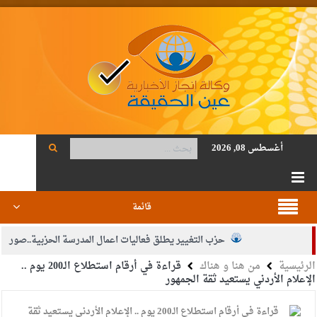
أغسطس 08, 2026
قائمة
حزب التغيير يطلق فعاليات اعمال المدرسة الحزبية..صور
الرئيسية
من هنا و هناك
قراءة في أرقام استطلاع الـ200 يوم ..
الجيش يفتح باب التجنيد لحملة البكالوريوس في الحقوق والقانون
الإعلام الأردني يستعيد ثقة الجمهور
بيان اجتماع عمّان:دعم الوصاية الهاشمية التاريخية على المقدسات