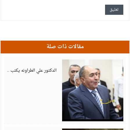
مقالات ذات صلة
أ
6
الدكتور علي الطراونه يكتب ..