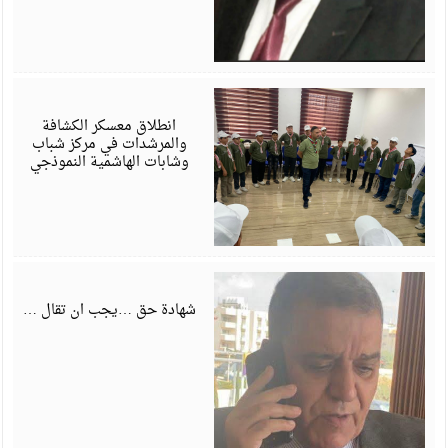
أ
6
انطلاق معسكر الكشافة
والمرشدات في مركز شباب
وشابات الهاشمية النموذجي
ي
6
شهادة حق …يجب ان تقال …