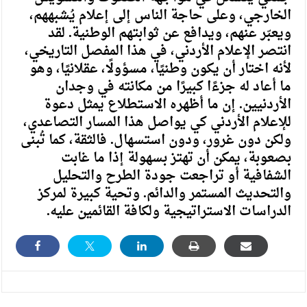
الخارجي، وعلى حاجة الناس إلى إعلام يُشبههم،
ويعبّر عنهم، ويدافع عن ثوابتهم الوطنية. لقد
انتصر الإعلام الأردني، في هذا المفصل التاريخي،
لأنه اختار أن يكون وطنيًا، مسؤولًا، عقلانيًا، وهو
ما أعاد له جزءًا كبيرًا من مكانته في وجدان
الأردنيين. إن ما أظهره الاستطلاع يمثل دعوة
للإعلام الأردني كي يواصل هذا المسار التصاعدي،
ولكن دون غرور، ودون استسهال. فالثقة، كما تُبنى
بصعوبة، يمكن أن تهتز بسهولة إذا ما غابت
الشفافية أو تراجعت جودة الطرح والتحليل
والتحديث المستمر والدائم. وتحية كبيرة لمركز
الدراسات الاستراتيجية ولكافة القائمين عليه.