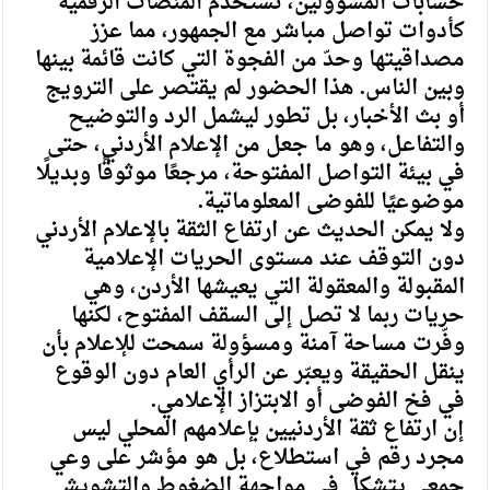
حسابات المسؤولين، تستخدم المنصات الرقمية
كأدوات تواصل مباشر مع الجمهور، مما عزز
مصداقيتها وحدّ من الفجوة التي كانت قائمة بينها
وبين الناس. هذا الحضور لم يقتصر على الترويج
أو بث الأخبار، بل تطور ليشمل الرد والتوضيح
والتفاعل، وهو ما جعل من الإعلام الأردني، حتى
في بيئة التواصل المفتوحة، مرجعًا موثوقًا وبديلًا
موضوعيًا للفوضى المعلوماتية.
ولا يمكن الحديث عن ارتفاع الثقة بالإعلام الأردني
دون التوقف عند مستوى الحريات الإعلامية
المقبولة والمعقولة التي يعيشها الأردن، وهي
حريات ربما لا تصل إلى السقف المفتوح، لكنها
وفّرت مساحة آمنة ومسؤولة سمحت للإعلام بأن
ينقل الحقيقة ويعبّر عن الرأي العام دون الوقوع
في فخ الفوضى أو الابتزاز الإعلامي.
إن ارتفاع ثقة الأردنيين بإعلامهم المحلي ليس
مجرد رقم في استطلاع، بل هو مؤشر على وعي
جمعي يتشكل في مواجهة الضغوط والتشويش