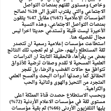
وخاص) ومستوى ثقتهم بمنصات التواصل
الاجتماعي والتي يقترب الفرق الى 20% لصالح
المؤسسات الإعلامية (67%) مقابل 47% يثقون
بمنصات التواصل الاجتماعي، وهذه النسبة
الأخيرة ليست قليلة وتستدعي حديثا اخرا ليس
مجال تفصيله هنا.
استطاعت مؤسسات إعلامية رسمية ان تتصدر
ثقة المستطلع رأيهم، حتى لو لم تعجب تلك النتائج
بعض من يقرأها، فالحقيقة الثابتة ان الدراسات
العلمية المسحية لا تقدم وصفات ترضية للأذواق
تتوافق مع حالات الغضب والرضا، بل تفجر
الحقائق كما رصدتها أدوات البحث والمسح العلمي
المتجرد من التحيز والهوى وثنائية والحب
والكراهية.
وبحسب الاستطلاع حصدت قناة المملكة اعلى
مستوى ثقة في مؤسسات الاعلام الأردنية (72%)
يليها التلفزيون الأردني (66%) ثم بقية مؤسسات