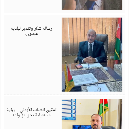
ي
6
رسالة شكر وتقدير لبلدية
عجلون.
ي
6
تمكين الشباب الأردني… رؤية
مستقبلية نحو غدٍ واعد