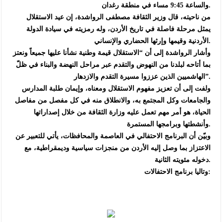
والساعة 9:45 مساء في منطقة رغدان.
من ناحيته، قال وزير الثقافة مصطفى الرواشدة، إن عيد الاستقلال
يمثل مرحلة فاصلة في تاريخ الأردن، وله رمزيته في سيادة الدولة
الأردنية وقيمها وإرثها الحضاري والإنساني.
وأشار الرواشدة إلى أن “الاستقلال قيمة وطنية نشأنا عليها جميعاً ونعتز
بما أتاحه لبلدنا من النهوض والتقدم عبر مراحل النهضة والبناء في ظلّ
الهاشميين الذين عززوا مسيرة التقدم والازدهار”.
ولفت إلى أن تعزيز مفهوم الاستقلال ومعناه، وإيمان طلبة المدارس
والجامعات وكل المجتمع به، والانطلاق منه في كل مفصل من مفاصل
الحياة، هو أمر مهم تعمل عليه وزارة الثقافة من خلال إصداراتها
وأنشطتها وبرامجها المستمرة.
وبيّن أن البرنامج الاحتفالي في العاصمة والمحافظات، يأتي للتعبير عن
الاعتزاز بما وصل إليه الأردن من منجزات سياسية وديمقراطية، مع
دخوله مئويته الثانية.
وتاليا برنامج الاحتفالات: