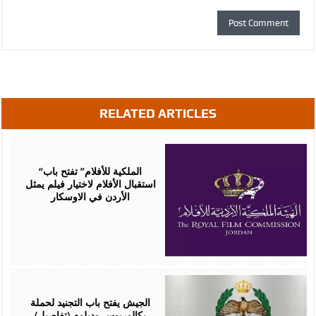
RELATED ARTICLES
July
16,
2026
“الملكية للأفلام” تفتح باب
استقبال الأفلام لاختيار فيلم يمثل
الأردن في الاوسكار
July
09,
2026
الجيش يفتح باب التجنيد لحملة
بكالوريوس ودبلوم (تفاصيل)