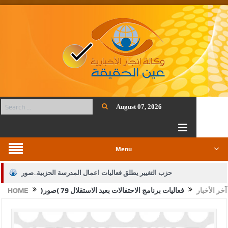
August 07, 2026
Menu
حزب التغيير يطلق فعاليات اعمال المدرسة الحزبية..صور
آخر الأخبار
فعاليات برنامج الاحتفالات بعيد الاستقلال 79 (صور)
HOME
الجيش يفتح باب التجنيد لحملة البكالوريوس في الحقوق والقانون
بيان اجتماع عمّان:دعم الوصاية الهاشمية التاريخية على المقدسات