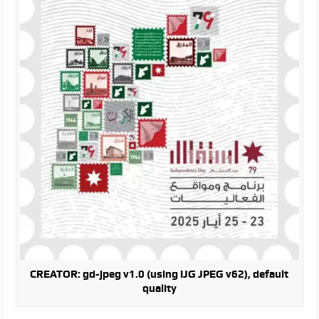
الإسلامية والمسيحية
الأمن يتلف 16 مليون حبة كبتاجون و1480 كغم مواد مخدرة
النواب يقر مشروع تعديل قانون الملكية العقارية
القاضي يلتقي رؤساء تحرير الصحف اليومية ويؤكد حرص مجلس النواب
على شراكة فاعلة مع الإعلام
دعوة المكلفين بخدمة العلم (الدفعة الثالثة) إلى مراجعة منصة خدمة
العلم
الملك يلتقي مجموعة من رفاق السلاح
الملك يتلقى اتصالا هاتفيا من العاهل البحريني
القاضي محمود أحمد فريحات.. مبارك ومزيدا من التوفيق
CREATOR: gd-jpeg v1.0 (using IJG JPEG v62), default
quality