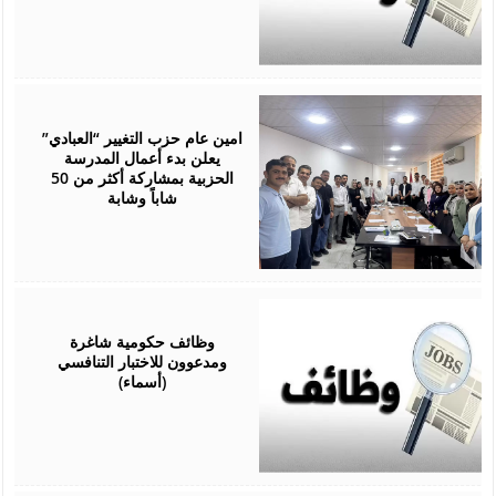
June
06,
2026
امين عام حزب التغيير “العبادي”
يعلن بدء أعمال المدرسة
الحزبية بمشاركة أكثر من 50
شاباً وشابة
April
27,
2026
وظائف حكومية شاغرة
ومدعوون للاختبار التنافسي
(أسماء)