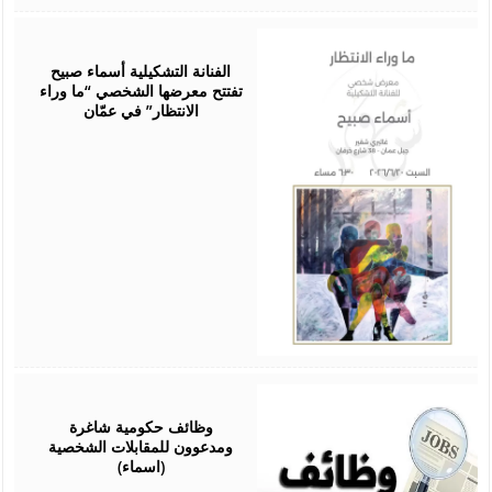
June
12,
2026
الفنانة التشكيلية أسماء صبيح
تفتتح معرضها الشخصي “ما وراء
الانتظار” في عمّان
June
07,
2026
وظائف حكومية شاغرة
ومدعوون للمقابلات الشخصية
(اسماء)