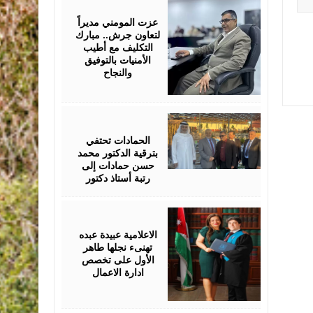
18,
2026
عزت المومني مديراً
لتعاون جرش.. مبارك
التكليف مع أطيب
الأمنيات بالتوفيق
والنجاح
July
17,
2026
الحمادات تحتفي
بترقية الدكتور محمد
حسن حمادات إلى
رتبة أستاذ دكتور
July
16,
2026
الاعلامية عبيدة عبده
تهنىء نجلها طاهر
الأول على تخصص
ادارة الاعمال