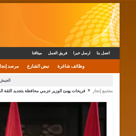
اتصل بنا
ارسل خبرا
فريق العمل
ميثاقنا
وظائف شاغرة
نبض الشارع
مرصد إنجا
الجيش 
مجتمع إنجاز
فريحات يهنئ الوزير عزمي محافظة بتجديد الثقة ال
الأمن يتلف 16 مليون حبة كبتاجون و1480 كغم مواد مخدرة
القاضي يلتقي رؤساء تحرير الصح
الملك يتلقى اتصالا هاتفيا من العاهل البحريني