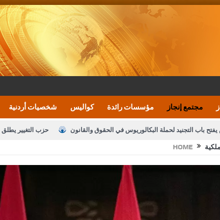
ز
مجتمع إنجاز
مؤسسات رائدة
كواليس
شخصيات أردنية
يفتح باب التجنيد لحملة البكالوريوس في الحقوق والقانون
حزب التغيير يطلق 
ملكية
HOME
بيان اجتماع عمّان:دعم الوصاية الهاشمية التاريخي
ف اليومية ويؤكد حرص مجلس النواب على شراكة فاعلة مع الإعلام
النواب يقر
الملك يلتقي مجموعة من رفاق السلاح
دعوة المكلفين بخدمة العلم (الدفعة 
القاضي محمود أحمد