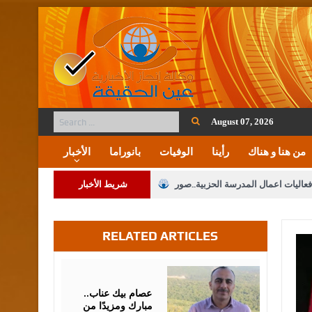
August 07, 2026
من هنا و هناك
رأينا
الوفيات
بانوراما
الأخبار
فعاليات اعمال المدرسة الحزبية..صور
شريط الأخبار
ة على المقدسات الإسلامية والمسيحية
RELATED ARTICLES
 مشروع تعديل قانون الملكية العقارية
الثالثة) إلى مراجعة منصة خدمة العلم
August
07,
2026
 فريحات.. مبارك ومزيدا من التوفيق
عصام بيك عناب..
مبارك ومزيدًا من