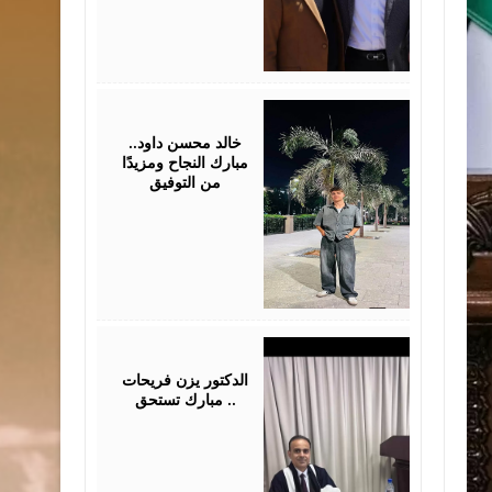
July
30,
2026
خالد محسن داود..
مبارك النجاح ومزيدًا
من التوفيق
July
28,
2026
الدكتور يزن فريحات
مبارك تستحق ..