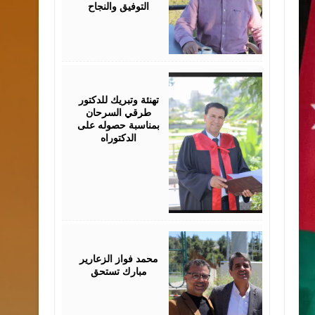
التوفيق والنجاح
August
03,
2026
تهنئة وتبريك للدكتور
طرقي السرحان
بمناسبة حصوله على
الدكتوراه
August
03,
2026
محمد فواز الزعارير
مبارك تستحق