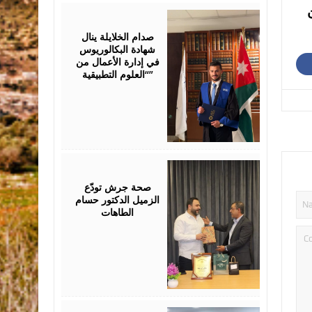
July
23,
2026
صدام الخلايلة ينال
شهادة البكالوريوس
في إدارة الأعمال من
“العلوم التطبيقية”
July
19,
2026
صحة جرش تودّع
الزميل الدكتور حسام
الطاهات
July