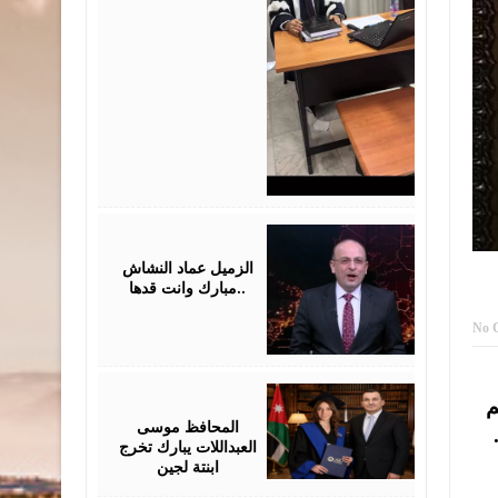
July
28,
2026
الزميل عماد النشاش
..مبارك وانت قدها
No 
July
م
24,
2026
المحافظ موسى
العبداللات يبارك تخرج
ابنتة لجين