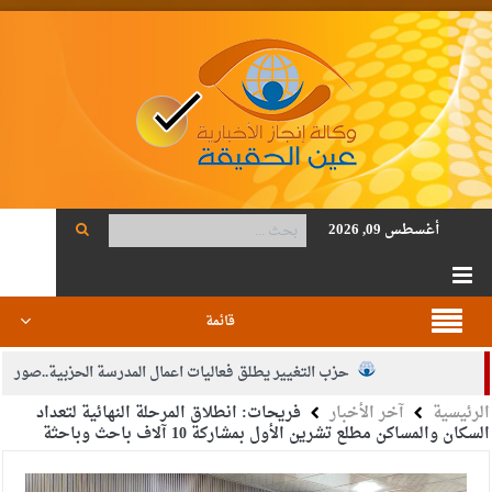
أغسطس 09, 2026
قائمة
حزب التغيير يطلق فعاليات اعمال المدرسة الحزبية..صور
الرئيسية
آخر الأخبار
فريحات: انطلاق المرحلة النهائية لتعداد
الجيش يفتح باب التجنيد لحملة البكالوريوس في الحقوق والقانون
السكان والمساكن مطلع تشرين الأول بمشاركة 10 آلاف باحث وباحثة
بيان اجتماع عمّان:دعم الوصاية الهاشمية التاريخية على المقدسات