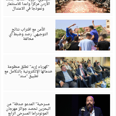
الأردن مركزا واعدا للاستثمار
ونموذجا في الاعتدال
أ
6
الأمن مع اقتراب نتائج
التوجيهي: رصد وضبط أي
مخالفة
أ
6
“كهرباء إربد” تطلق منظومة
خدماتها الإلكترونية بالتكامل مع
تطبيق “سند”
أ
6
مسرحية” المدعو صدفة” من
البحرين تحصد جوائز مهرجان
المونودراما المسرحي الرابع