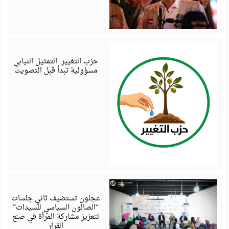
أ
6
حزب التغيير: التمثيل النيابي
مسؤولية تبدأ قبل التصويت
أ
6
عجلون تستضيف ثاني جلسات
“الصالون السياسي للسيدات”
لتعزيز مشاركة المرأة في صنع
القرار