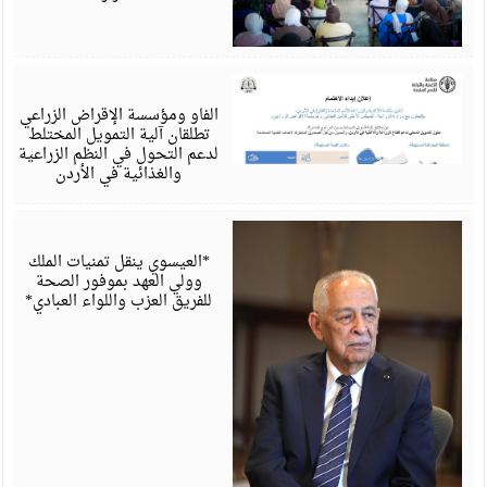
أ
6
الفاو ومؤسسة الإقراض الزراعي
تطلقان آلية التمويل المختلط
لدعم التحول في النظم الزراعية
والغذائية في الأردن
أ
6
*العيسوي ينقل تمنيات الملك
وولي العهد بموفور الصحة
للفريق العزب واللواء العبادي*