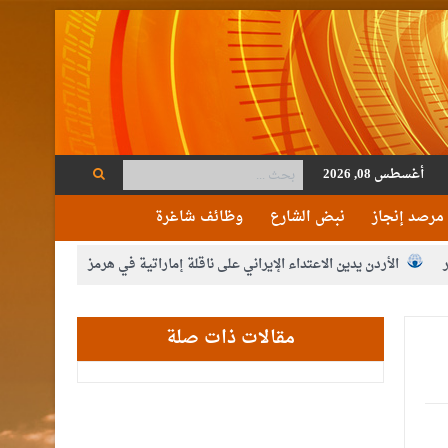
أغسطس 08, 2026
مرصد إنجاز
نبض الشارع
وظائف شاغرة
الأردن يدين الاعتداء الإيراني على ناقلة إماراتية في هرمز
ة
حزب التغيير يطلق فعاليات اعمال المدرسة الحزبية..صور
مقالات ذات صلة