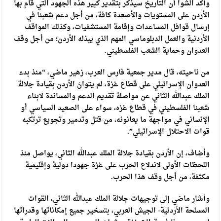
وأكد الشوا أن التاريخ سيذكر بتقدير كبير هذه الجهود التي قام بها
الأردن على المستويات والأصعدة كافة، من أجل دعم شعبنا في
إرسال قوافل المساعدات وإقامة المستشفيات، وكذلك المواقف
الأردنية والعمل الدبلوماسي المهم الذي يبذله الأردن؛ من أجل وقف
العدوان وحماية الشعب الفلسطيني.
من ناحيته، قال مدير جمعية فارس العرب، زهير ماضي، “منذ بدء
العدوان الإسرائيلي على قطاع غزة، لم يتوانَ الأردن بقيادة جلالة
الملك عبدالله الثاني عن مواصلة تقديم الدعم والمساندة لابناء
شعبنا الفلسطيني في قطاع غزه، سواء على الصعيد السياسي أو
الإنساني في مواجهة ما يعانونه، من قتل وتدمير وتجويع ترتكبه
قوات الاحتلال الإسرائيلي”.
وأضاف، إن الأردن بقيادة جلالة الملك عبدالله الثاني، يواصل منذ
اللحظات الأولى لاندلاع الحرب على غزة جهودا دولية وإقليمية
مكثفة، من أجل وقف هذا الحرب.
وأشار ماضي إلى توجيهات جلالة الملك عبدالله الثاني، القوات
المسلحة الأردنية- الجيش العربي، بتسخير جميع إمكاناتها وقدراتها