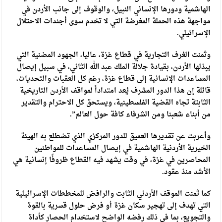
الهاشمية ودورها الإنساني النبيل، والوقوف إلى جانب الأردن في
مواجهة هذه الحملة المغرضة التي لا تخدم سوى أجندات الاحتلال
الإسرائيلي.
وثمنت الغرف التجارية في قطاع غزة، عاليا، الجهود المضنية التي
يبذلها الأردن، بقيادة جلالة الملك عبد الله الثاني، في سبيل إيصال
المساعدات الإنسانية إلى قطاع غزة، رغم كل العقبات والتحديات،
قائلة إن هذا الدور المشرف يُعد امتداداً لمواقف الأردن التاريخية
الثابتة تجاه القضية الفلسطينية، ويستحق كل الاحترام والتقدير
من أبناء شعبنا ومن الشرفاء كافة حول العالم”.
وأعربت عن تقديرها العميق للدور المركزي الذي تضطلع به الهيئة
الخيرية الأردنية الهاشمية في إيصال المساعدات للمواطنين
المحاصرين في غزة، في وقت يشهد فيه القطاع ظروفًا إنسانية هي
الأشد منذ عقود.
كما ثمنت الموقف الأردني الثابت والرافض للمخططات الإسرائيلية
التي تهدف إلى تهجير سكان غزة أو فرض حلول قسرية بالقوة
والتجويع، بما في ذلك رفضه الواضح لاستخدام الحصار كأداة