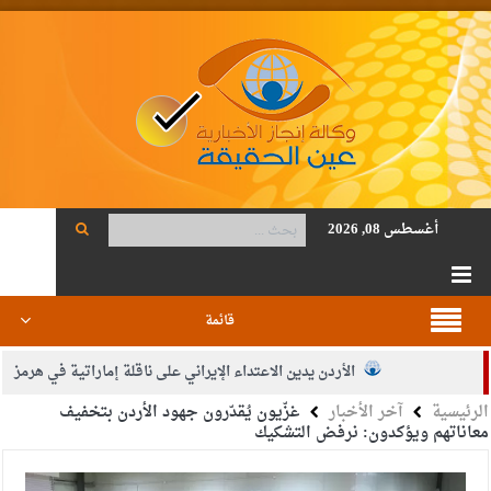
أغسطس 08, 2026
قائمة
الأردن يدين الاعتداء الإيراني على ناقلة إماراتية في هرمز
الرئيسية
آخر الأخبار
غزّيون يُقدّرون جهود الأردن بتخفيف
الصحة: 1257 شهيدا بغزة منذ وقف النار
معاناتهم ويؤكدون: نرفض التشكيك
والدة الزميل أنس المجالي في ذمة الله