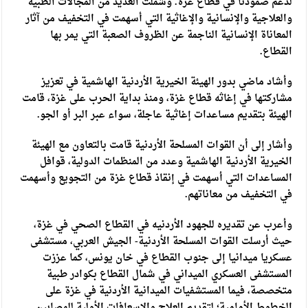
لدعم صمودنا في قطاع غزة. وشملت العديد من المجالات الطبية
والعلاجية والإنسانية والإغاثية التي أسهمت في التخفيف من آثار
المعاناة الإنسانية الناجمة عن الظروف الصعبة التي يمر بها
القطاع.
وأشاد ماضي بدور الهيئة الخيرية الأردنية الهاشمية في تعزيز
مشاركتها في إغاثه قطاع غزة، ومنذ بداية الحرب على غزة، قامت
الهيئة بتقديم مساعدات إغاثية عاجلة، سواء عبر البر أو الجو.
وأشار إلى أن القوات المسلحة الأردنية قامت بالتعاون مع الهيئة
الخيرية الأردنية الهاشمية وعدد من المنظمات الدولية، قوافل
المساعدات التي أسهمت في إنقاذ قطاع غزة من التجويع وأسهمت
في التخفيف من معاناتهم.
وأعرب عن تقديره للجهود الأردنيه في القطاع الصحي في غزة،
حيث أرسلت القوات المسلحة الأردنية- الجيش العربي، مستشفى
عسكريا ميدانيا إلى جنوب القطاع في خان يونس، كما عززت
المستشفى العسكري الميداني في شمال القطاع بكوادر طبية
متخصصة، فيما المستشفيات الميدانية الأردنية في غزة على
الخطوط الأمامية؛ لتقديم العلاج والإسعافات الأولية للمصابين.