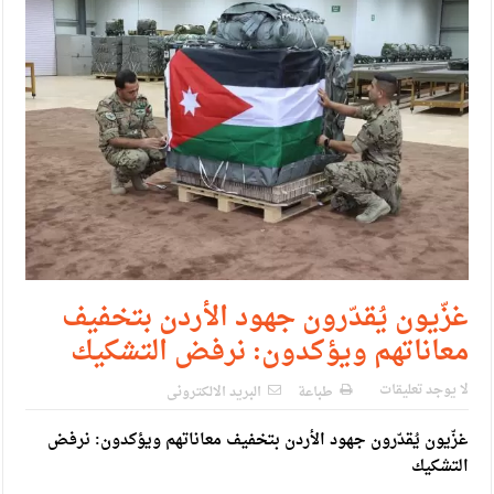
حزب التغيير يطلق فعاليات اعمال المدرسة الحزبية..صور
مدير مهرجان جرش.. نهج ميداني يؤمن بلغة الحوار والشراكة
غزّيون يُقدّرون جهود الأردن بتخفيف
معاناتهم ويؤكدون: نرفض التشكيك
لا يوجد تعليقات
طباعة
البريد الالكترونى
غزّيون يُقدّرون جهود الأردن بتخفيف معاناتهم ويؤكدون: نرفض
التشكيك