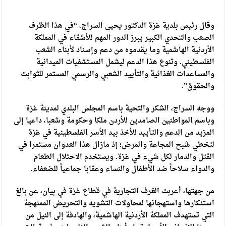
وقال رئيس بلدية غزة الدكتور يحيى السراج، “في هذا الظرف
الصعب والتحدي الكبير يبرز الدور المهم للأشقاء في المملكة
الأردنية الهاشمية وما يقدموه من دعم وإسناد لأبناء الشعب
الفلسطيني. وتنوع هذا الدعم ليشمل المستشفيات الميدانية
والمساعدات الغذائية والتأييد الشعبي والرسمي المستمر للثوابت
والحقوق”.
ووجه السراج، الشكر والتحية باسم المجلس البلدي لمدينة غزة
وباسم المواطنين الصامدين للأردن ملكا وحكومة وشعبا، داعيا إلى
المزيد من الدعم والتأييد للأخذ بيد الأسر الفلسطينية في غزة
لتخطي شبح المجاعة والمرض؛ إذ مازال هذا العدوان مستمرا في
القتل والدمار لكل شيء في غزة. ويستخدم الاحتلال الطعام
والدواء سلاحاً ضد الأطفال والنساء وعقابا جماعياً للضعفاء.
من جهتها، أعربت الغرف التجارية في قطاع غزة في بيان، عن بالغ
استنكارها واستهجانها لمحاولات التشويه والتحريض الممنهجة
التي تستهدف المملكة الأردنية الهاشمية، والهادفة إلى النيل من