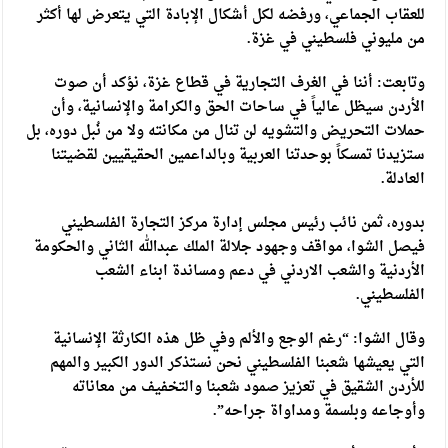
للعقاب الجماعي، ورفضه لكل أشكال الإبادة التي يتعرض لها أكثر
من مليوني فلسطيني في غزة.
وتابعت: أننا في الغرف التجارية في قطاع غزة، نؤكد أن صوت
الأردن سيظل عالياً في ساحات الحق والكرامة والإنسانية، وأن
حملات التحريض والتشويه لن تنال من مكانته ولا من نُبل دوره، بل
ستزيدنا تمسكاً بوحدتنا العربية وبالداعمين الحقيقيين لقضيتنا
العادلة.
بدوره، ثمن نائب رئيس مجلس إدارة مركز التجارة الفلسطيني
فيصل الشوا، مواقف وجهود جلالة الملك عبدالله الثاني والحكومة
الأردنية والشعب الاردني في دعم ومساندة ابناء الشعب
الفلسطيني.
وقال الشوا: “رغم الوجع والألم وفي ظل هذه الكارثة الإنسانية
التي يعيشها شعبنا الفلسطيني نحن نستذكر الدور الكبير والمهم
للأردن الشقيق في تعزيز صمود شعبنا والتخفيف من معاناته
وأوجاعه وبلسمة ومداواة جراحه”.