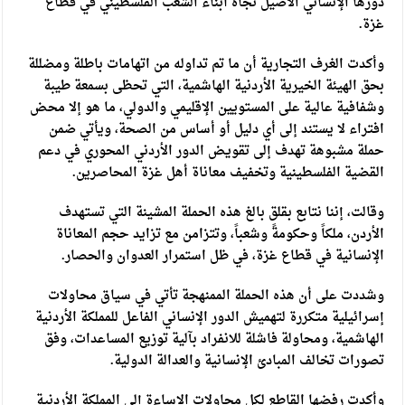
دورها الإنساني الأصيل تجاه أبناء الشعب الفلسطيني في قطاع
غزة.
وأكدت الغرف التجارية أن ما تم تداوله من اتهامات باطلة ومضللة
بحق الهيئة الخيرية الأردنية الهاشمية، التي تحظى بسمعة طيبة
وشفافية عالية على المستويين الإقليمي والدولي، ما هو إلا محض
افتراء لا يستند إلى أي دليل أو أساس من الصحة، ويأتي ضمن
حملة مشبوهة تهدف إلى تقويض الدور الأردني المحوري في دعم
القضية الفلسطينية وتخفيف معاناة أهل غزة المحاصرين.
وقالت، إننا نتابع بقلق بالغ هذه الحملة المشينة التي تستهدف
الأردن، ملكاً وحكومةً وشعباً، وتتزامن مع تزايد حجم المعاناة
الإنسانية في قطاع غزة، في ظل استمرار العدوان والحصار.
وشددت على أن هذه الحملة الممنهجة تأتي في سياق محاولات
إسرائيلية متكررة لتهميش الدور الإنساني الفاعل للمملكة الأردنية
الهاشمية، ومحاولة فاشلة للانفراد بآلية توزيع المساعدات، وفق
تصورات تخالف المبادئ الإنسانية والعدالة الدولية.
وأكدت رفضها القاطع لكل محاولات الإساءة إلى المملكة الأردنية