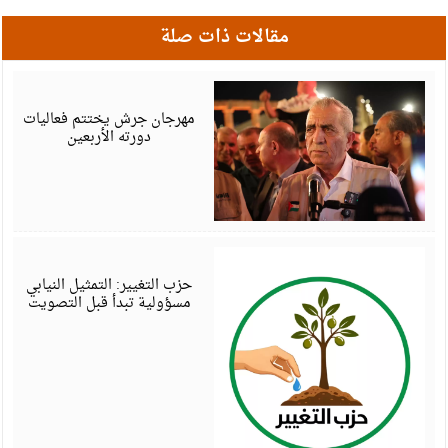
مقالات ذات صلة
أ
6
مهرجان جرش يختتم فعاليات
دورته الأربعين
أ
6
حزب التغيير: التمثيل النيابي
مسؤولية تبدأ قبل التصويت