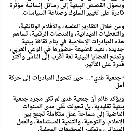
ويحوّل القصص البيئية إلى رسائل إنسانية مؤثرة
قادرة على تغيير السلوك وصناعة السياسات.
ومن خلال التقارير العلمية، والأفلام الوثائقية،
والتغطيات الميدانية، والمنصات الرقمية، تساهم
هذه المبادرات الإعلامية في بناء ثقافة بيئية
جديدة، تعيد للطبيعة حضورها في الوعي العربي،
وتمنح القضايا البيئية لغة أقرب إلى الناس وأكثر
قدرة على التأثير.
“جمعية غدي”… حين تتحول المبادرات إلى حركة
أمل
ويؤكد غانم أنّ جمعية غدي لم تكن مجرد جمعية
بيئية تقليدية، بل تحولت على مدى السنوات
الماضية إلى مساحة عمل متكاملة تجمع بين
الإعلام، والتوعية، والتنمية المستدامة، والعمل
الميداني، وتمكين المجتمعات المحلية.