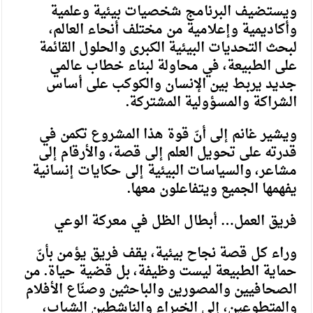
ويستضيف البرنامج شخصيات بيئية وعلمية
وأكاديمية وإعلامية من مختلف أنحاء العالم،
لبحث التحديات البيئية الكبرى والحلول القائمة
على الطبيعة، في محاولة لبناء خطاب عالمي
جديد يربط بين الإنسان والكوكب على أساس
الشراكة والمسؤولية المشتركة.
ويشير غانم إلى أنّ قوة هذا المشروع تكمن في
قدرته على تحويل العلم إلى قصة، والأرقام إلى
مشاعر، والسياسات البيئية إلى حكايات إنسانية
يفهمها الجميع ويتفاعلون معها.
فريق العمل… أبطال الظل في معركة الوعي
وراء كل قصة نجاح بيئية، يقف فريق يؤمن بأنّ
حماية الطبيعة ليست وظيفة، بل قضية حياة. من
الصحافيين والمصورين والباحثين وصنّاع الأفلام
والمتطوعين، إلى الخبراء والناشطين الشباب،