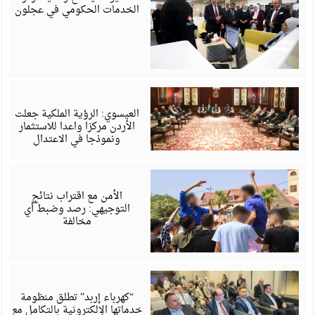
الخدمات الحكومي في عجلون
أ
6
العيسوي: الرؤية الملكية جعلت
الأردن مركزا واعدا للاستثمار
ونموذجا في الاعتدال
أ
6
الأمن مع اقتراب نتائج
التوجيهي: رصد وضبط أي
مخالفة
أ
6
“كهرباء إربد” تطلق منظومة
خدماتها الإلكترونية بالتكامل مع