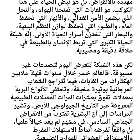
مهددة بالانقراض، بل هو نبض الحياة على هذا
الكوكب. هو الغابات التي تمنحنا الهواء، والنحل
الذي يضمن الأمن الغذائي، والأنهار التي تحفظ
الماء، والطيور التي تحفظ توازن النظم البيئية،
والبحار التي تختزن أسرار الحياة الأولى. إنّه شبكة
الحياة الكبرى التي تربط الإنسان بالطبيعة في
علاقة دقيقة ومصيرية.
لكن هذه الشبكة تتعرض اليوم لتصدعات غير
مسبوقة. فالعالم خسر خلال سنوات قليلة ملايين
الهكتارات من الغابات، فيما تتراجع الشعاب
المرجانية بوتيرة مخيفة، وتختفي الأنواع البرية
بمعدلات تفوق بعشرات المرات المعدلات الطبيعية
المعروفة عبر التاريخ الجيولوجي للأرض. وتشير
الدراسات إلى أنّ البشرية تقترب من الانقراض
الجماعي السادس، في مشهدٍ لم يعد خيالاً علمياً،
بل واقعاً تفرضه أنماط الاستهلاك المفرط
والاستنزاف العشوائي للموارد الطبيعية.