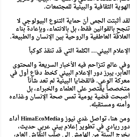
الهوية الثقافية والبيئية للمجتمعات.
لقد أثبتت الحِمى أنّ حماية التنوع البيولوجي لا
تنجح بالقوانين فقط، بل بالانتماء، وبإعادة بناء
العلاقة العاطفية والروحية بين الإنسان والطبيعة.
الإعلام البيئي… الكلمة التي قد تنقذ كوكباً
وفي عالمٍ تتزاحم فيه الأخبار السريعة والمحتوى
العابر، يبرز دور الإعلام البيئي كخط دفاع أول في
معركة الوعي. فالقضايا البيئية لم تعد شأناً
متخصصاً يقتصر على العلماء والخبراء، بل
أصبحت قضية يومية تمس صحة الإنسان وغذاءه
وأمنه ومستقبله.
ومن هنا، تواصل غدي نيوز وHimaEcoMedia أداء
دور ريادي في تطوير إعلام بيئي عربي حديث،
يخرج البيئة من الهامش إلى صلب النقاش العام،