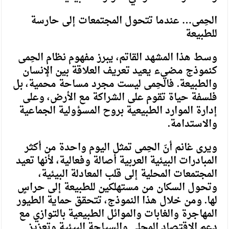
الحِمى… عندما تتحول المجتمعات إلى حارسة
للطبيعة
وسط هذا المشهد القاتم، يبرز مفهوم نظام الحِمى
كنموذج مضيء يعيد تعريف العلاقة بين الإنسان
والطبيعة. فالحِمى ليست مجرد مساحة محمية، بل
فلسفة حياة تقوم على الشراكة مع الأرض، وعلى
إدارة الموارد الطبيعية بروح المسؤولية الجماعية
والاستدامة.
ويرى غانم أنّ الحِمى تمثل اليوم واحدة من أكثر
المبادرات البيئية العربية أصالة وفعالية، لأنها تعيد
المجتمعات المحلية إلى قلب المعادلة البيئية،
وتحول السكان من مستهلكين للطبيعة إلى حراسٍ
لها. ومن خلال هذا النموذج، تتحقق حماية الطيور
المهاجرة والغابات والموائل الطبيعية بالتوازي مع
دعم الاقتصاد المحلي والسياحة البيئية وتعزيز