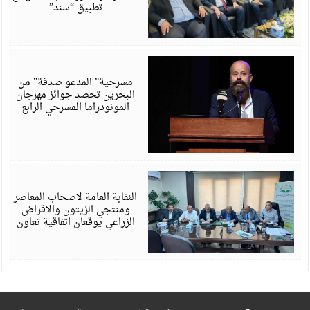
تطبيق “سند”
أ
6
مسرحية” المدعو صدفة” من
البحرين تحصد جوائز مهرجان
المونودراما المسرحي الرابع
أ
6
النقابة العامة لاصحاب المعاصر
ومنتجي الزيتون والاقراض
الزراعي يوقعان اتفاقية تعاون