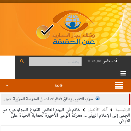
أغسطس 08, 2026
قائمة
حزب التغيير يطلق فعاليات اعمال المدرسة الحزبية..صور
الرئيسية
آخر الأخبار
غانم في اليوم العالمي للتنوع البيولوجي: من
الجيش يفتح باب التجنيد لحملة البكالوريوس في الحقوق والقانون
الحِمى إلى الإعلام البيئي… معركة الوعي الأخيرة لحماية الحياة على
الأرض
بيان اجتماع عمّان:دعم الوصاية الهاشمية التاريخية على المقدسات