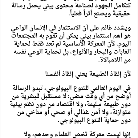
تتكامل الجهود لصناعة محتوى بيئي يحمل رسالة
حقيقية ويصنع أثراً فعلياً.
ويشدد غانم على أنّ الاستثمار في الإنسان الواعي
هو أهم استثمار بيئي يمكن أن تقوم به المجتمعات
اليوم، لأنّ المعركة الأساسية لم تعد فقط لحماية
الغابات والبحار والأنواع، بل لحماية الوعي نفسه
من اللامبالاة.
لأنّ إنقاذ الطبيعة يعني إنقاذ أنفسنا
في اليوم العالمي للتنوع البيولوجي، تبدو الرسالة
أوضح من أي وقت مضى: لا مستقبل للبشرية من
دون طبيعة سليمة، ولا اقتصاد من دون نظم بيئية
متوازنة، ولا أمن غذائي أو صحي أو مناخي من
دون حماية التنوع البيولوجي.
إنها ليست معركة تخص العلماء وحدهم، ولا