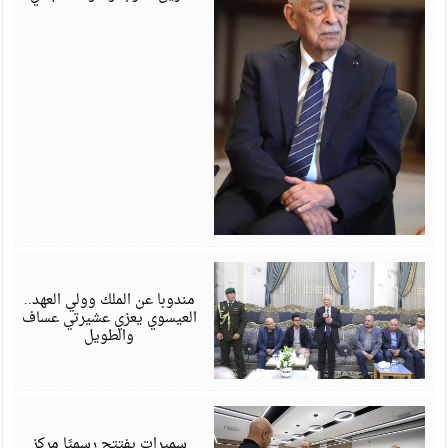
أ
6
مندوبا عن الملك وولي العهد..
العيسوي يعزي عشيرتي عساف
والطويل
أ
6
سميرات يفتتح رسميًا مركز