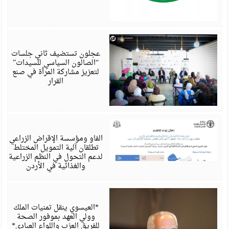
أ
6
عجلون تستضيف ثاني جلسات
“الصالون السياسي للسيدات”
لتعزيز مشاركة المرأة في صنع
القرار
أ
6
الفاو ومؤسسة الإقراض الزراعي
تطلقان آلية التمويل المختلط
لدعم التحول في النظم الزراعية
والغذائية في الأردن
أ
6
*العيسوي ينقل تمنيات الملك
وولي العهد بموفور الصحة
للفريق العزب واللواء العبادي*