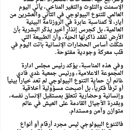
الإسمنت والتلوث والتغير المناخي، يأتي اليوم
العالمي للتنوع البيولوجي في الثاني والعشرين من
أيار، لا كمناسبة عابرة في الروزنامة البيئية
العالمية، بل كجرس إنذارٍ أخير يذكّر البشرية بأنّ
الأرض تفقد ذاكرتها الحيّة، وأنّ الطبيعة التي
شكّلت أساس الحضارات الإنسانية باتت اليوم في
قلب معركة وجودية مفتوحة.
وفي هذه المناسبة، يؤكد رئيس مجلس ادارة
المجموعة الاعلامية، ورئيس جمعية غدي فادي
غانم أنّ حماية التنوع البيولوجي لم تعد خياراً بيئياً
أو ترفاً فكرياً، بل أصبحت مسؤولية أخلاقية
وإنسانية وحضارية تتعلق بمستقبل الإنسان نفسه،
وبقدرة الأجيال القادمة على العيش في عالم
متوازن وآمن ومستدام.
فالتنوع البيولوجي ليس مجرد أرقام أو أنواع