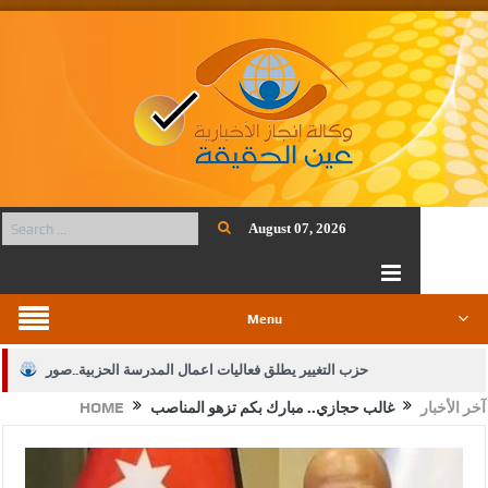
August 07, 2026
Menu
حزب التغيير يطلق فعاليات اعمال المدرسة الحزبية..صور
آخر الأخبار
غالب حجازي.. مبارك بكم تزهو المناصب
HOME
الجيش يفتح باب التجنيد لحملة البكالوريوس في الحقوق والقانون
بيان اجتماع عمّان:دعم الوصاية الهاشمية التاريخية على المقدسات