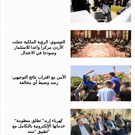
August
06,
2026
العيسوي: الرؤية الملكية جعلت
الأردن مركزا واعدا للاستثمار
ونموذجا في الاعتدال
August
06,
2026
الأمن مع اقتراب نتائج التوجيهي:
رصد وضبط أي مخالفة
August
06,
2026
“كهرباء إربد” تطلق منظومة
خدماتها الإلكترونية بالتكامل مع
تطبيق “سند”